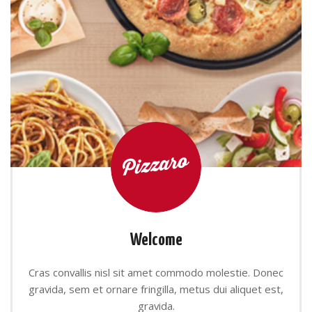
Welcome
Cras convallis nisl sit amet commodo molestie. Donec
gravida, sem et ornare fringilla, metus dui aliquet est,
gravida.