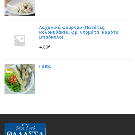
Λαχανικά φούρνου (Πατάτες,
κολοκυθάκια, φρ. ντομάτα, καρότο,
μπρόκολο)
4.00
€
Γόπα