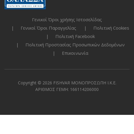
Γενικοί Όροι χρήσης Ιστοσελίδας
Γενικοί Όροι Παραγγελίας
Πολιτική Cookies
Πολιτική Facebook
Πολιτική Προστασίας Προσωπικών Δεδομένων
Επικοινωνία
Copyright © 2026 FISHVAR ΜΟΝΟΠΡΟΣΩΠΗ Ι.Κ.Ε.
ΑΡΙΘΜΟΣ ΓΕΜΗ: 166114206000