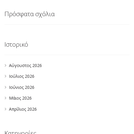
Πρόσφατα σχόλια
Ιστορικό
Αύγουστος 2026
Ιούλιος 2026
Ιούνιος 2026
Μάιος 2026
Απρίλιος 2026
Kατηγορίες