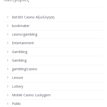
Bet365 Casino Αξιολόγηση
bookmaker
casino/gambling
Entertainment
Gambliing
Gambling
gambling/casino
Leisure
Lottery
Mobile Casino Luckygem
Public