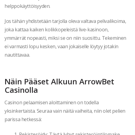
helppokäyttöisyyden.
Jos tähän yhdistetään tarjolla oleva valtava pelivalikoima,
joka kattaa kaiken kolikkopeleistä live-kasinoon,
ymmärrät nopeasti, miksi se on niin suosittu. Tekeminen
ei varmasti lopu kesken, vaan jokaiselle löytyy jotakin
nautittavaa.
Näin Pääset Alkuun ArrowBet
Casinolla
Casinon pelaamisen aloittaminen on todella
yksinkertaista. Seuraa vain näitä vaiheita, niin olet pelien
parissa hetkessä:
Rekisteröidy: Täytä lyhyt rekisteröintilomake.