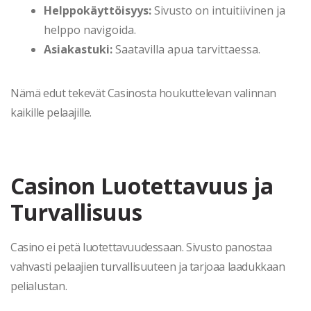
Helppokäyttöisyys:
Sivusto on intuitiivinen ja
helppo navigoida.
Asiakastuki:
Saatavilla apua tarvittaessa.
Nämä edut tekevät Casinosta houkuttelevan valinnan
kaikille pelaajille.
Casinon Luotettavuus ja
Turvallisuus
Casino ei petä luotettavuudessaan. Sivusto panostaa
vahvasti pelaajien turvallisuuteen ja tarjoaa laadukkaan
pelialustan.