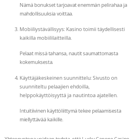
Nämä bonukset tarjoavat enemmän pelirahaa ja
mahdollisuuksia voittaa.
Mobiiliystävällisyys: Kasino toimii täydellisesti
kaikilla mobiililaitteilla.
Pelaat missä tahansa, nautit saumattomasta
kokemuksesta.
Käyttäjäkeskeinen suunnittelu: Sivusto on
suunniteltu pelaajien ehdoilla,
helppokäyttöisyyttä ja nautintoa ajatellen.
Intuitiivinen käyttöliittymä tekee pelaamisesta
miellyttävää kaikille.
Yhteenvetona voidaan todeta, että Lucky Capone Casino