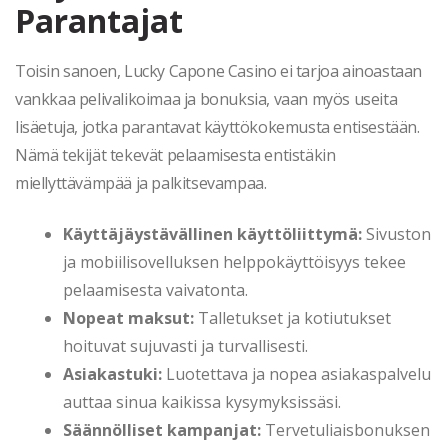
Parantajat
Toisin sanoen, Lucky Capone Casino ei tarjoa ainoastaan
vankkaa pelivalikoimaa ja bonuksia, vaan myös useita
lisäetuja, jotka parantavat käyttökokemusta entisestään.
Nämä tekijät tekevät pelaamisesta entistäkin
miellyttävämpää ja palkitsevampaa.
Käyttäjäystävällinen käyttöliittymä:
Sivuston
ja mobiilisovelluksen helppokäyttöisyys tekee
pelaamisesta vaivatonta.
Nopeat maksut:
Talletukset ja kotiutukset
hoituvat sujuvasti ja turvallisesti.
Asiakastuki:
Luotettava ja nopea asiakaspalvelu
auttaa sinua kaikissa kysymyksissäsi.
Säännölliset kampanjat:
Tervetuliaisbonuksen