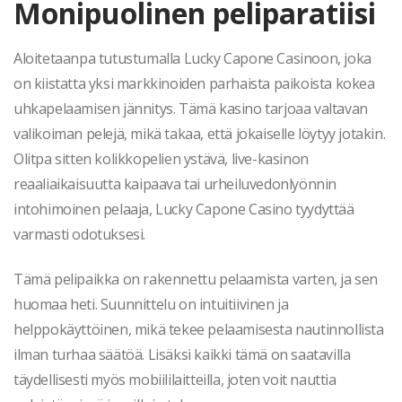
Monipuolinen peliparatiisi
Aloitetaanpa tutustumalla Lucky Capone Casinoon, joka
on kiistatta yksi markkinoiden parhaista paikoista kokea
uhkapelaamisen jännitys. Tämä kasino tarjoaa valtavan
valikoiman pelejä, mikä takaa, että jokaiselle löytyy jotakin.
Olitpa sitten kolikkopelien ystävä, live-kasinon
reaaliaikaisuutta kaipaava tai urheiluvedonlyönnin
intohimoinen pelaaja, Lucky Capone Casino tyydyttää
varmasti odotuksesi.
Tämä pelipaikka on rakennettu pelaamista varten, ja sen
huomaa heti. Suunnittelu on intuitiivinen ja
helppokäyttöinen, mikä tekee pelaamisesta nautinnollista
ilman turhaa säätöä. Lisäksi kaikki tämä on saatavilla
täydellisesti myös mobiililaitteilla, joten voit nauttia