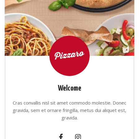
Welcome
Cras convallis nisl sit amet commodo molestie. Donec
gravida, sem et ornare fringilla, metus dui aliquet est,
gravida.