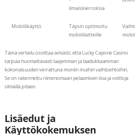
ilmaiskierroksia
Mobiilikäyttö
Täysin optimoitu
Vaiht
mobiililaitteille
mobii
Tämä vertailu osoittaa selvästi, että Lucky Capone Casino
tarjoaa huomattavasti laajemman ja laadukkaamman
kokonaisuuden verrattuna moniin muihin vaihtoehtoihin.
Se on rakennettu nimenomaan pelaamisen iloa ja voittoja
silmällä pitäen.
Lisäedut ja
Käyttökokemuksen