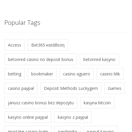
Popular Tags
Access
Bet365 κατάθεση
betonred casino no deposit bonus
betonred kasyno
betting
bookmaker
casino aguero
casino blik
casino paypal
Deposit Methods Luckygem
Games
janusz casino bonus bez depozytu
kasyna bitcoin
kasyno online paypal
kasyno z paypal
mystake casino login
paichnidia
paypal kasyno