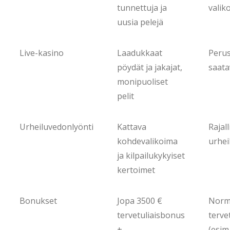
tunnettuja ja
valik
uusia pelejä
Live-kasino
Laadukkaat
Perus 
pöydät ja jakajat,
saatav
monipuoliset
pelit
Urheiluvedonlyönti
Kattava
Rajal
kohdevalikoima
urhei
ja kilpailukykyiset
kertoimet
Bonukset
Jopa 3500 €
Norma
tervetuliaisbonus
terve
+
(esim.