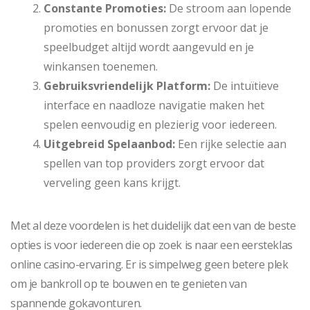
Constante Promoties:
De stroom aan lopende
promoties en bonussen zorgt ervoor dat je
speelbudget altijd wordt aangevuld en je
winkansen toenemen.
Gebruiksvriendelijk Platform:
De intuïtieve
interface en naadloze navigatie maken het
spelen eenvoudig en plezierig voor iedereen.
Uitgebreid Spelaanbod:
Een rijke selectie aan
spellen van top providers zorgt ervoor dat
verveling geen kans krijgt.
Met al deze voordelen is het duidelijk dat een van de beste
opties is voor iedereen die op zoek is naar een eersteklas
online casino-ervaring. Er is simpelweg geen betere plek
om je bankroll op te bouwen en te genieten van
spannende gokavonturen.