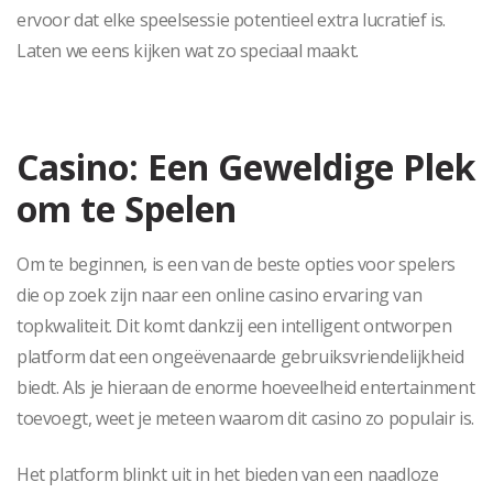
ervoor dat elke speelsessie potentieel extra lucratief is.
Laten we eens kijken wat zo speciaal maakt.
Casino: Een Geweldige Plek
om te Spelen
Om te beginnen, is een van de beste opties voor spelers
die op zoek zijn naar een online casino ervaring van
topkwaliteit. Dit komt dankzij een intelligent ontworpen
platform dat een ongeëvenaarde gebruiksvriendelijkheid
biedt. Als je hieraan de enorme hoeveelheid entertainment
toevoegt, weet je meteen waarom dit casino zo populair is.
Het platform blinkt uit in het bieden van een naadloze