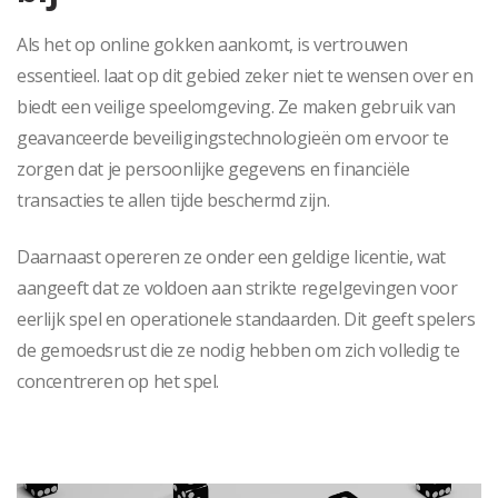
Als het op online gokken aankomt, is vertrouwen
essentieel. laat op dit gebied zeker niet te wensen over en
biedt een veilige speelomgeving. Ze maken gebruik van
geavanceerde beveiligingstechnologieën om ervoor te
zorgen dat je persoonlijke gegevens en financiële
transacties te allen tijde beschermd zijn.
Daarnaast opereren ze onder een geldige licentie, wat
aangeeft dat ze voldoen aan strikte regelgevingen voor
eerlijk spel en operationele standaarden. Dit geeft spelers
de gemoedsrust die ze nodig hebben om zich volledig te
concentreren op het spel.