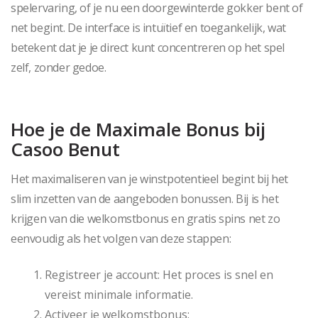
spelervaring, of je nu een doorgewinterde gokker bent of
net begint. De interface is intuïtief en toegankelijk, wat
betekent dat je je direct kunt concentreren op het spel
zelf, zonder gedoe.
Hoe je de Maximale Bonus bij
Casoo Benut
Het maximaliseren van je winstpotentieel begint bij het
slim inzetten van de aangeboden bonussen. Bij is het
krijgen van die welkomstbonus en gratis spins net zo
eenvoudig als het volgen van deze stappen:
Registreer je account: Het proces is snel en
vereist minimale informatie.
Activeer je welkomstbonus: