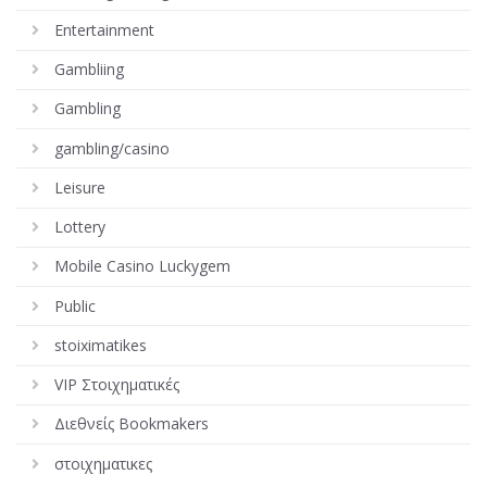
Entertainment
Gambliing
Gambling
gambling/casino
Leisure
Lottery
Mobile Casino Luckygem
Public
stoiximatikes
VIP Στοιχηματικές
Διεθνείς Bookmakers
στοιχηματικες