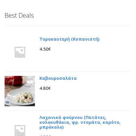
Best Deals
Τυροκαυτερή (Κοπανιστή)
4.50
€
Καβουροσαλάτα
4.80
€
Λαχανικά φούρνου (Πατάτες,
κολοκυθάκια, φρ. ντομάτα, καρότο,
μπρόκολο)