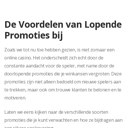
De Voordelen van Lopende
Promoties bij
Zoals we tot nu toe hebben gezien, is niet zomaar een
online casino. Het onderscheidt zich echt door de
constante aandacht voor de speler, met name door de
doorlopende promoties die je winkansen vergroten. Deze
promoties zijn niet alleen bedoeld om nieuwe spelers aan
te trekken, maar ook om trouwe klanten te belonen en te
motiveren.
Laten we eens kijken naar de verschillende soorten
promoties die je kunt verwachten en hoe ze bijdragen aan