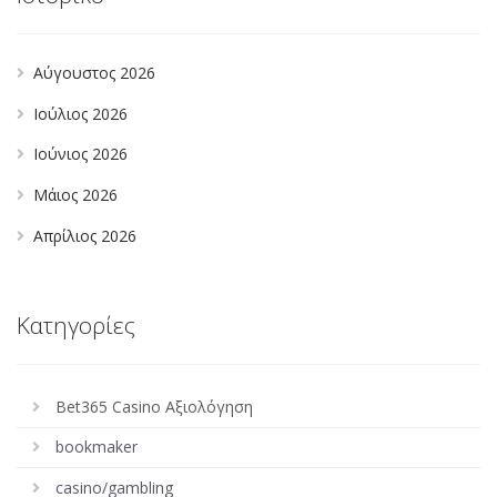
Αύγουστος 2026
Ιούλιος 2026
Ιούνιος 2026
Μάιος 2026
Απρίλιος 2026
Kατηγορίες
Bet365 Casino Αξιολόγηση
bookmaker
casino/gambling