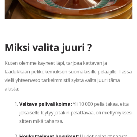
Miksi valita juuri ?
Kuten olemme käyneet läpi, tarjoaa kattavan ja
laadukkaan pelikokemuksen suomalaisille pelaajille. Tässä
vielä yhteenveto tärkeimmistä syistä valita juuri tämä
alusta:
Valtava pelivalikoima:
Yli 10 000 peliä takaa, että
jokaiselle löytyy jotakin pelattavaa, oli mieltymyksesi
sitten mikä tahansa.
Houkuttelevat bonukset:
Uudet pelaajat saavat