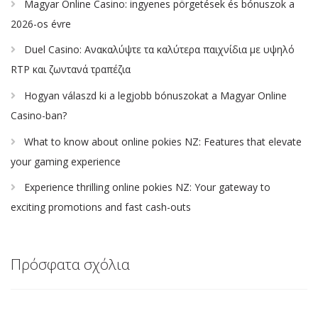
Magyar Online Casino: ingyenes pörgetések és bónuszok a
2026-os évre
Duel Casino: Ανακαλύψτε τα καλύτερα παιχνίδια με υψηλό
RTP και ζωντανά τραπέζια
Hogyan válaszd ki a legjobb bónuszokat a Magyar Online
Casino-ban?
What to know about online pokies NZ: Features that elevate
your gaming experience
Experience thrilling online pokies NZ: Your gateway to
exciting promotions and fast cash-outs
Πρόσφατα σχόλια