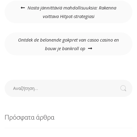
Πλοήγηση
Nosta jännittäviä mahdollisuuksia: Rakenna
άρθρων
voittava Hitpot-strategiasi
Ontdek de belonende gokpret van casoo casino en
bouw je bankroll op
Αναζήτηση
για:
Πρόσφατα άρθρα