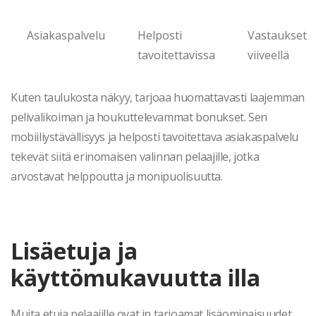
Asiakaspalvelu
Helposti
Vastaukset
tavoitettavissa
viiveellä
Kuten taulukosta näkyy, tarjoaa huomattavasti laajemman
pelivalikoiman ja houkuttelevammat bonukset. Sen
mobiiliystävällisyys ja helposti tavoitettava asiakaspalvelu
tekevät siitä erinomaisen valinnan pelaajille, jotka
arvostavat helppoutta ja monipuolisuutta.
Lisäetuja ja
käyttömukavuutta illa
Muita etuja pelaajille ovat in tarjoamat lisäominaisuudet,