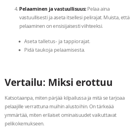
Pelaaminen ja vastuullisuus:
Pelaa aina
vastuullisesti ja aseta itsellesi pelirajat. Muista, että
pelaaminen on ensisijaisesti viihteeksi.
Aseta talletus- ja tappiorajat.
Pidä taukoja pelaamisesta.
Vertailu: Miksi erottuu
Katsotaanpa, miten pärjää kilpailussa ja mitä se tarjoaa
pelaajille verrattuna muihin alustoihin. On tärkeää
ymmärtää, miten erilaiset ominaisuudet vaikuttavat
pelikokemukseen.