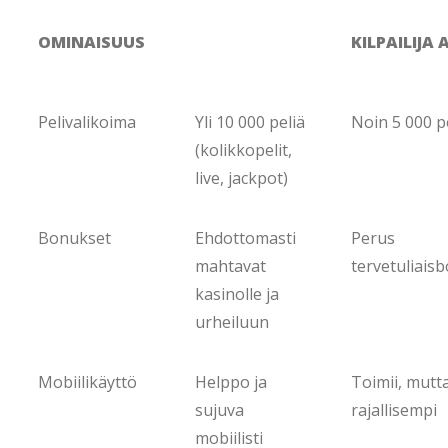
OMINAISUUS
KILPAILIJA 
Pelivalikoima
Yli 10 000 peliä
Noin 5 000 p
(kolikkopelit,
live, jackpot)
Bonukset
Ehdottomasti
Perus
mahtavat
tervetuliais
kasinolle ja
urheiluun
Mobiilikäyttö
Helppo ja
Toimii, mutt
sujuva
rajallisempi
mobiilisti