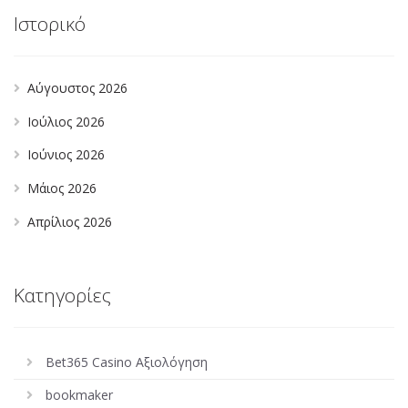
Ιστορικό
Αύγουστος 2026
Ιούλιος 2026
Ιούνιος 2026
Μάιος 2026
Απρίλιος 2026
Kατηγορίες
Bet365 Casino Αξιολόγηση
bookmaker