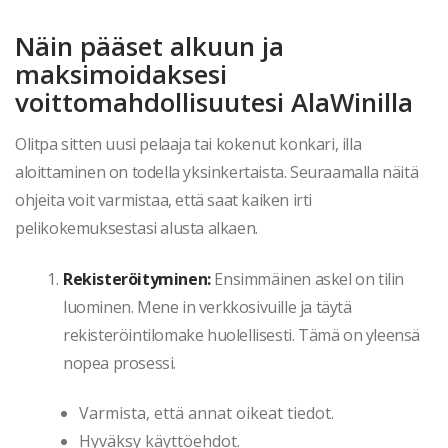
Näin pääset alkuun ja
maksimoidaksesi
voittomahdollisuutesi AlaWinilla
Olitpa sitten uusi pelaaja tai kokenut konkari, illa
aloittaminen on todella yksinkertaista. Seuraamalla näitä
ohjeita voit varmistaa, että saat kaiken irti
pelikokemuksestasi alusta alkaen.
Rekisteröityminen:
Ensimmäinen askel on tilin
luominen. Mene in verkkosivuille ja täytä
rekisteröintilomake huolellisesti. Tämä on yleensä
nopea prosessi.
Varmista, että annat oikeat tiedot.
Hyväksy käyttöehdot.