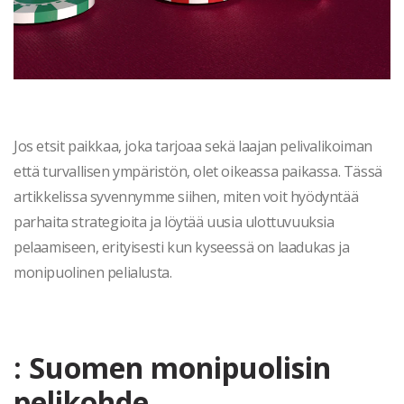
Jos etsit paikkaa, joka tarjoaa sekä laajan pelivalikoiman
että turvallisen ympäristön, olet oikeassa paikassa. Tässä
artikkelissa syvennymme siihen, miten voit hyödyntää
parhaita strategioita ja löytää uusia ulottuvuuksia
pelaamiseen, erityisesti kun kyseessä on laadukas ja
monipuolinen pelialusta.
: Suomen monipuolisin
pelikohde