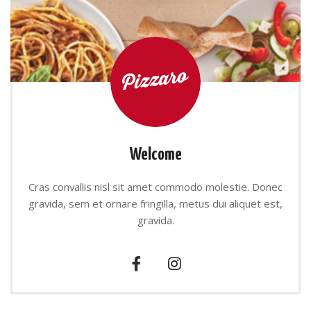
Welcome
Cras convallis nisl sit amet commodo molestie. Donec
gravida, sem et ornare fringilla, metus dui aliquet est,
gravida.