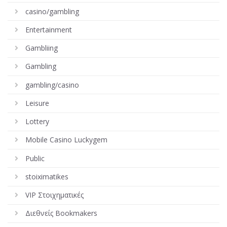
casino/gambling
Entertainment
Gambliing
Gambling
gambling/casino
Leisure
Lottery
Mobile Casino Luckygem
Public
stoiximatikes
VIP Στοιχηματικές
Διεθνείς Bookmakers