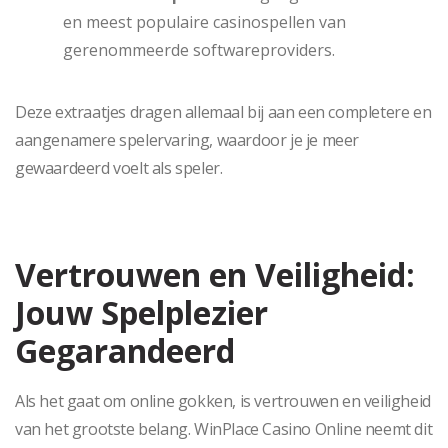
en meest populaire casinospellen van
gerenommeerde softwareproviders.
Deze extraatjes dragen allemaal bij aan een completere en
aangenamere spelervaring, waardoor je je meer
gewaardeerd voelt als speler.
Vertrouwen en Veiligheid:
Jouw Spelplezier
Gegarandeerd
Als het gaat om online gokken, is vertrouwen en veiligheid
van het grootste belang. WinPlace Casino Online neemt dit