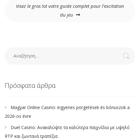
Visez le gros lot votre guide complet pour l’excitation
du jeu
Αναζήτηση
για:
Πρόσφατα άρθρα
Magyar Online Casino: ingyenes pörgetések és bónuszok a
2026-os évre
Duel Casino: Ανακαλύψτε τα καλύτερα παιχνίδια με υψηλό
RTP και ζωντανά τραπέζια