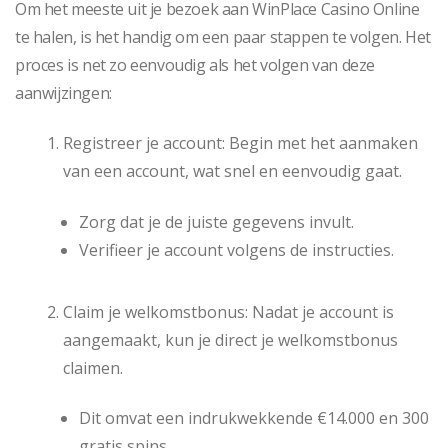
Om het meeste uit je bezoek aan WinPlace Casino Online
te halen, is het handig om een paar stappen te volgen. Het
proces is net zo eenvoudig als het volgen van deze
aanwijzingen:
Registreer je account: Begin met het aanmaken
van een account, wat snel en eenvoudig gaat.
Zorg dat je de juiste gegevens invult.
Verifieer je account volgens de instructies.
Claim je welkomstbonus: Nadat je account is
aangemaakt, kun je direct je welkomstbonus
claimen.
Dit omvat een indrukwekkende €14.000 en 300
gratis spins.