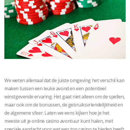
We weten allemaal dat de juiste omgeving het verschil kan
maken tussen een leuke avond en een potentieel
winstgevende ervaring. Het gaat niet alleen om de spellen,
maar ook om de bonussen, de gebruiksvriendelijkheid en
de algemene sfeer. Laten we eens kijken hoe je het
meeste uit je online casino avontuur kunt halen, met
speciale aandacht voor wat een top casino te bieden heeft.