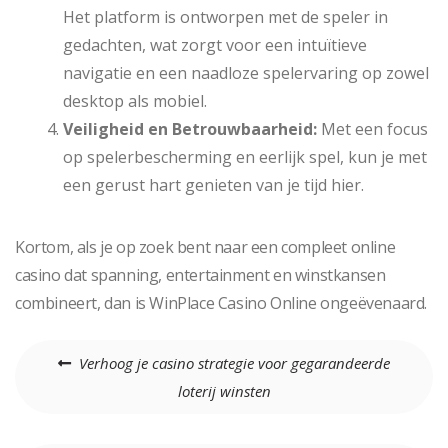
Het platform is ontworpen met de speler in
gedachten, wat zorgt voor een intuïtieve
navigatie en een naadloze spelervaring op zowel
desktop als mobiel.
Veiligheid en Betrouwbaarheid:
Met een focus
op spelerbescherming en eerlijk spel, kun je met
een gerust hart genieten van je tijd hier.
Kortom, als je op zoek bent naar een compleet online
casino dat spanning, entertainment en winstkansen
combineert, dan is WinPlace Casino Online ongeëvenaard.
Πλοήγηση
Verhoog je casino strategie voor gegarandeerde
άρθρων
loterij winsten