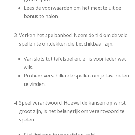
Lees de voorwaarden om het meeste uit de
bonus te halen.
Verken het spelaanbod: Neem de tijd om de vele
spellen te ontdekken die beschikbaar zijn.
Van slots tot tafelspellen, er is voor ieder wat
wils.
Probeer verschillende spellen om je favorieten
te vinden.
Speel verantwoord: Hoewel de kansen op winst
groot zijn, is het belangrijk om verantwoord te
spelen.
Stel limieten in voor tijd en geld.