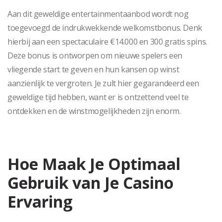
Aan dit geweldige entertainmentaanbod wordt nog
toegevoegd de indrukwekkende welkomstbonus. Denk
hierbij aan een spectaculaire €14.000 en 300 gratis spins.
Deze bonus is ontworpen om nieuwe spelers een
vliegende start te geven en hun kansen op winst
aanzienlijk te vergroten. Je zult hier gegarandeerd een
geweldige tijd hebben, want er is ontzettend veel te
ontdekken en de winstmogelijkheden zijn enorm.
Hoe Maak Je Optimaal
Gebruik van Je Casino
Ervaring