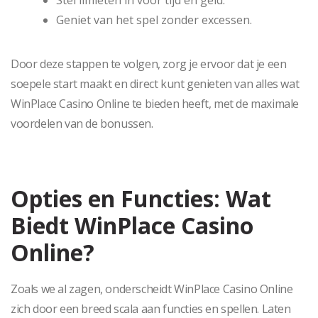
Geniet van het spel zonder excessen.
Door deze stappen te volgen, zorg je ervoor dat je een
soepele start maakt en direct kunt genieten van alles wat
WinPlace Casino Online te bieden heeft, met de maximale
voordelen van de bonussen.
Opties en Functies: Wat
Biedt WinPlace Casino
Online?
Zoals we al zagen, onderscheidt WinPlace Casino Online
zich door een breed scala aan functies en spellen. Laten