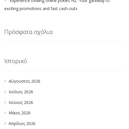
Experience thrilling online pokies NZ: Your gateway to
exciting promotions and fast cash-outs
Πρόσφατα σχόλια
Ιστορικό
Αύγουστος 2026
Ιούλιος 2026
Ιούνιος 2026
Μάιος 2026
Απρίλιος 2026