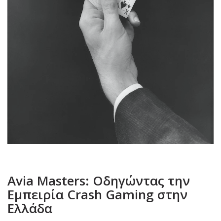
Avia Masters: Οδηγώντας την
Εμπειρία Crash Gaming στην
Ελλάδα