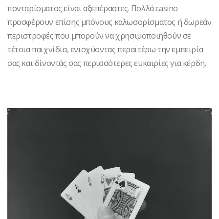
πονταρίσματος είναι αξεπέραστες. Πολλά casino
προσφέρουν επίσης μπόνους καλωσορίσματος ή δωρεάν
περιστροφές που μπορούν να χρησιμοποιηθούν σε
τέτοια παιχνίδια, ενισχύοντας περαιτέρω την εμπειρία
σας και δίνοντάς σας περισσότερες ευκαιρίες για κέρδη.