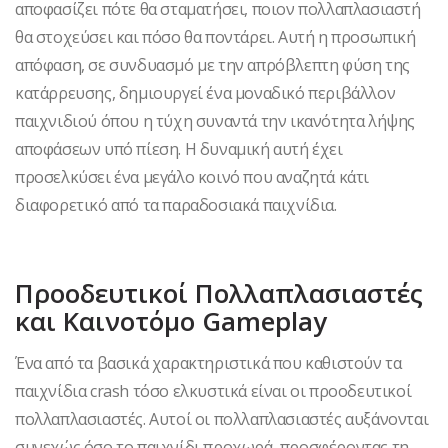
αποφασίζει πότε θα σταματήσει, ποιον πολλαπλασιαστή
θα στοχεύσει και πόσο θα ποντάρει. Αυτή η προσωπική
απόφαση, σε συνδυασμό με την απρόβλεπτη φύση της
κατάρρευσης, δημιουργεί ένα μοναδικό περιβάλλον
παιχνιδιού όπου η τύχη συναντά την ικανότητα λήψης
αποφάσεων υπό πίεση. Η δυναμική αυτή έχει
προσελκύσει ένα μεγάλο κοινό που αναζητά κάτι
διαφορετικό από τα παραδοσιακά παιχνίδια.
Προοδευτικοί Πολλαπλασιαστές
και Καινοτόμο Gameplay
Ένα από τα βασικά χαρακτηριστικά που καθιστούν τα
παιχνίδια crash τόσο ελκυστικά είναι οι προοδευτικοί
πολλαπλασιαστές. Αυτοί οι πολλαπλασιαστές αυξάνονται
συνεχώς όσο το παιχνίδι προχωρά, προσφέροντας τη