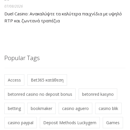
07/08/2026
Duel Casino: Ανακαλύψτε τα καλύτερα παιχνίδια με υψηλό
RTP και ζωντανά τραπέζια
Popular Tags
Access
Bet365 κατάθεση
betonred casino no deposit bonus
betonred kasyno
betting
bookmaker
casino aguero
casino blik
casino paypal
Deposit Methods Luckygem
Games