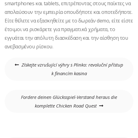
smartphones και tablets, επιτρέποντας στους παίκτες να
απολαύσουν την εμπειρία οπουδήποτε και οποτεδήποτε.
Είτε θέλετε να εξασκηθείτε με το δωρεάν demo, είτε είστε
έτοιμοι να ρισκάρετε για πραγματικά χρήματα, το
εγγυάται την απόλυτη διασκέδαση και την αίσθηση του
ανεβασμένου ρίσκου.
Πλοήγηση
Získejte vzrušující výhry s Plinko: revoluční přístup
άρθρων
k financím kasina
Fordere deinen Glücksspiel-Verstand heraus die
komplette Chicken Road Quest