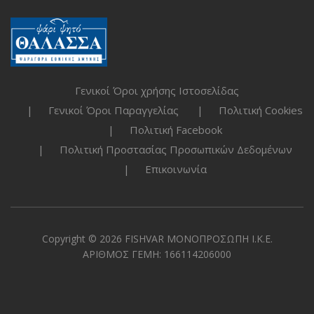
Γενικοί Όροι χρήσης Ιστοσελίδας
Γενικοί Όροι Παραγγελίας
Πολιτική Cookies
Πολιτική Facebook
Πολιτική Προστασίας Προσωπικών Δεδομένων
Επικοινωνία
Copyright © 2026 FISHVAR ΜΟΝΟΠΡΟΣΩΠΗ Ι.Κ.Ε.
ΑΡΙΘΜΟΣ ΓΕΜΗ: 166114206000