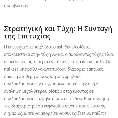
προσβάσιμη.
Στρατηγική και Τύχη: Η Συνταγή
της Επιτυχίας
Η επιτυχία στα παιχνίδια crash δεν βασίζεται
αποκλειστικά στην τύχη. Αν και ο παράγοντας τύχης είναι
αναπόφευκτος, η στρατηγική παίζει σημαντικό ρόλο. Οι
παίκτες μπορούν να αναπτύξουν διάφορες τακτικές,
όπως η σταθερή απόσυρση σε χαμηλούς
πολλαπλασιαστές για εγγυημένα μικρά κέρδη, ή η
ανάληψη μεγαλύτερου ρίσκου στοχεύοντας σε
πολλαπλασιαστές υψηλότερου επιπέδου. Η κατανόηση
της διαχείρισης του κεφαλαίου είναι επίσης ζωτικής
σημασίας, ώστε να μπορείτε να συνεχίζετε να παίζετε