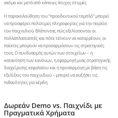
ακόμα και μετά από κάποιες άτυχες στιγμές.
Η παρακολούθηση του “προοδευτικού ταμπλό” μπορεί
να προσφέρει πολύτιμες πληροφορίες για την πορεία
του παιχνιδιού. Βλέποντας πώς εξελίσσονται οι
πολλαπλασιαστές και πότε τείνουν να καταρρέουν, οι
παίκτες μπορούν να προσαρμόσουν τις στρατηγικές
τους. Ο συνδυασμός αυτών των στοιχείων – η
κατανόηση των κανόνων, η εφαρμογή μιας στρατηγικής
διαχείρισης κεφαλαίου και η προσαρμογή με βάση τις
εξελίξεις του παιχνιδιού – μπορεί να αυξήσει τις
πιθανότητες για κέρδη.
Δωρεάν Demo vs. Παιχνίδι με
Πραγματικά Χρήματα