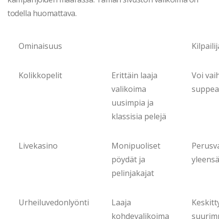
todella huomattava.
Ominaisuus
Kilpailij
Kolikkopelit
Erittäin laaja
Voi vai
valikoima
suppea
uusimpia ja
klassisia pelejä
Livekasino
Monipuoliset
Perusv
pöydät ja
yleensä
pelinjakajat
Urheiluvedonlyönti
Laaja
Keskitt
kohdevalikoima
suurimp