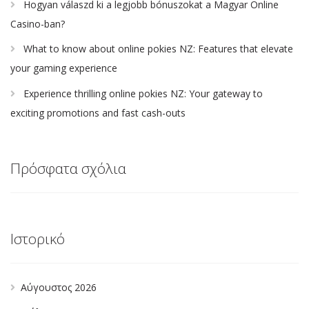
Hogyan válaszd ki a legjobb bónuszokat a Magyar Online
Casino-ban?
What to know about online pokies NZ: Features that elevate
your gaming experience
Experience thrilling online pokies NZ: Your gateway to
exciting promotions and fast cash-outs
Πρόσφατα σχόλια
Ιστορικό
Αύγουστος 2026