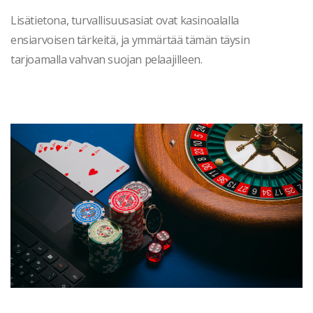
Lisätietona, turvallisuusasiat ovat kasinoalalla
ensiarvoisen tärkeitä, ja ymmärtää tämän täysin
tarjoamalla vahvan suojan pelaajilleen.