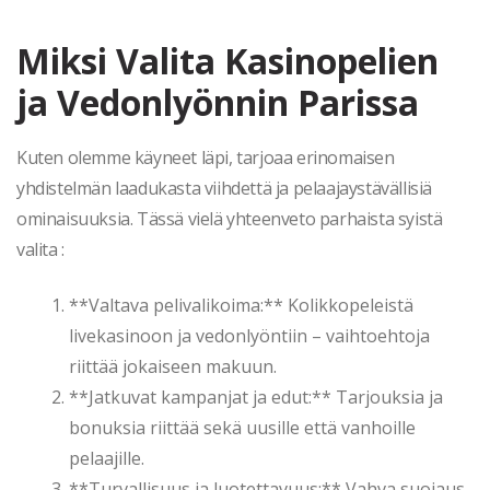
Miksi Valita Kasinopelien
ja Vedonlyönnin Parissa
Kuten olemme käyneet läpi, tarjoaa erinomaisen
yhdistelmän laadukasta viihdettä ja pelaajaystävällisiä
ominaisuuksia. Tässä vielä yhteenveto parhaista syistä
valita :
**Valtava pelivalikoima:** Kolikkopeleistä
livekasinoon ja vedonlyöntiin – vaihtoehtoja
riittää jokaiseen makuun.
**Jatkuvat kampanjat ja edut:** Tarjouksia ja
bonuksia riittää sekä uusille että vanhoille
pelaajille.
**Turvallisuus ja luotettavuus:** Vahva suojaus