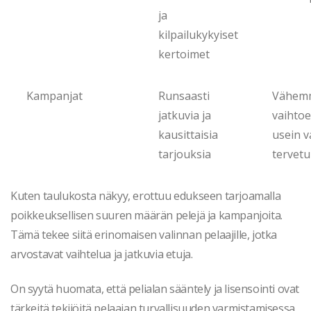
ja
kilpailukykyiset
kertoimet
Kampanjat
Runsaasti
Vähem
jatkuvia ja
vaihtoe
kausittaisia
usein v
tarjouksia
tervetu
Kuten taulukosta näkyy, erottuu edukseen tarjoamalla
poikkeuksellisen suuren määrän pelejä ja kampanjoita.
Tämä tekee siitä erinomaisen valinnan pelaajille, jotka
arvostavat vaihtelua ja jatkuvia etuja.
On syytä huomata, että pelialan sääntely ja lisensointi ovat
tärkeitä tekijöitä pelaajan turvallisuuden varmistamisessa.