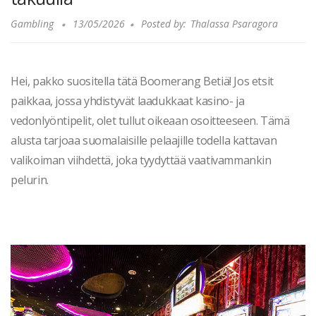
Gambling
13/05/2026
Posted by:
Thalassa Psaragora
Hei, pakko suositella tätä Boomerang Betiä! Jos etsit
paikkaa, jossa yhdistyvät laadukkaat kasino- ja
vedonlyöntipelit, olet tullut oikeaan osoitteeseen. Tämä
alusta tarjoaa suomalaisille pelaajille todella kattavan
valikoiman viihdettä, joka tyydyttää vaativammankin
pelurin.