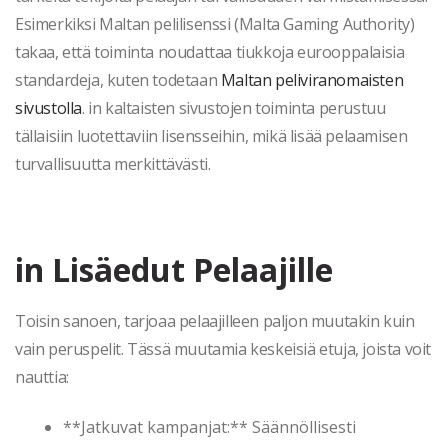
Esimerkiksi Maltan pelilisenssi (Malta Gaming Authority)
takaa, että toiminta noudattaa tiukkoja eurooppalaisia
standardeja, kuten todetaan
Maltan peliviranomaisten
sivustolla
. in kaltaisten sivustojen toiminta perustuu
tällaisiin luotettaviin lisensseihin, mikä lisää pelaamisen
turvallisuutta merkittävästi.
in Lisäedut Pelaajille
Toisin sanoen, tarjoaa pelaajilleen paljon muutakin kuin
vain peruspelit. Tässä muutamia keskeisiä etuja, joista voit
nauttia:
**Jatkuvat kampanjat:** Säännöllisesti