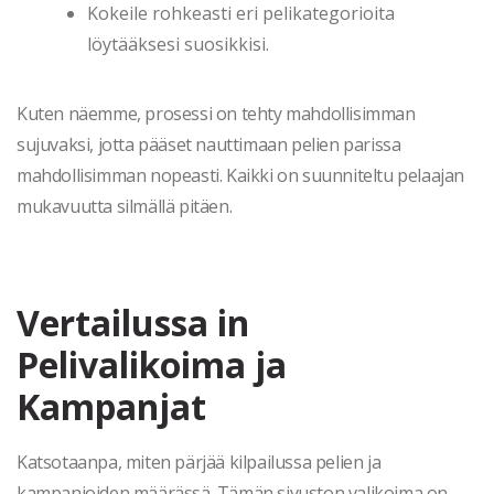
Kokeile rohkeasti eri pelikategorioita
löytääksesi suosikkisi.
Kuten näemme, prosessi on tehty mahdollisimman
sujuvaksi, jotta pääset nauttimaan pelien parissa
mahdollisimman nopeasti. Kaikki on suunniteltu pelaajan
mukavuutta silmällä pitäen.
Vertailussa in
Pelivalikoima ja
Kampanjat
Katsotaanpa, miten pärjää kilpailussa pelien ja
kampanjoiden määrässä. Tämän sivuston valikoima on