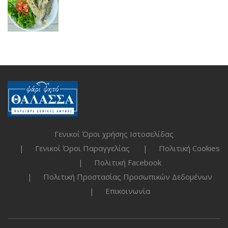
Γενικοί Όροι χρήσης Ιστοσελίδας
Γενικοί Όροι Παραγγελίας
Πολιτική Cookies
Πολιτική Facebook
Πολιτική Προστασίας Προσωπικών Δεδομένων
Επικοινωνία