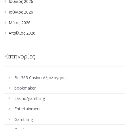
Ιούλιος 2026
Ιούνιος 2026
Μάιος 2026
Απρίλιος 2026
Kατηγορίες
Bet365 Casino Αξιολόγηση
bookmaker
casino/gambling
Entertainment
Gambliing