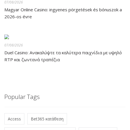
07/08/2026
Magyar Online Casino: ingyenes pörgetések és bónuszok a
2026-os évre
07/08/2026
Duel Casino: Ανακαλύψτε τα καλύτερα παιχνίδια με υψηλό
RTP και ζωντανά τραπέζια
Popular Tags
Access
Bet365 κατάθεση