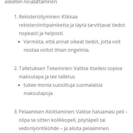
askelten noudattaminen:
Rekisteröityminen: Klikkaa
rekisteröintipainiketta ja täytä tarvittavat tiedot
nopeasti ja helposti.
Varmista, että annat oikeat tiedot, jotta voit
nostaa voitot ilman ongelmia.
Talletuksen Tekeminen: Valitse itsellesi sopiva
maksutapa ja tee talletus.
tukee monia suosittuja suomalaisia
maksutapoja.
Pelaamisen Aloittaminen: Valitse haluamasi peli –
olipa se sitten kolikkopeli, pöytäpeli tai
vedonlyöntikohde – ja aloita pelaaminen.