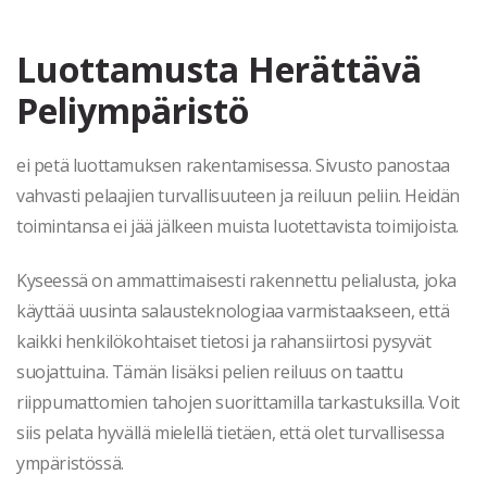
Luottamusta Herättävä
Peliympäristö
ei petä luottamuksen rakentamisessa. Sivusto panostaa
vahvasti pelaajien turvallisuuteen ja reiluun peliin. Heidän
toimintansa ei jää jälkeen muista luotettavista toimijoista.
Kyseessä on ammattimaisesti rakennettu pelialusta, joka
käyttää uusinta salausteknologiaa varmistaakseen, että
kaikki henkilökohtaiset tietosi ja rahansiirtosi pysyvät
suojattuina. Tämän lisäksi pelien reiluus on taattu
riippumattomien tahojen suorittamilla tarkastuksilla. Voit
siis pelata hyvällä mielellä tietäen, että olet turvallisessa
ympäristössä.