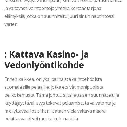
Miksi siis tyytyä vähempään, kun voit kokea parasta laatua
ja valtavasti vaihtoehtoja yhdellä kertaa? tarjoaa
elämyksiä, jotka on suunniteltu juuri sinun nautintoasi
varten.
: Kattava Kasino- ja
Vedonlyöntikohde
Ennen kaikkea, on yksi parhaista vaihtoehdoista
suomalaisille pelaajille, jotka etsivät monipuolista
pelikokemusta. Tämä johtuu siitä, että sen suunnittelu ja
käyttäjäystävällisyys tekevät pelaamisesta vaivatonta ja
miellyttävää. Jos siihen lisätään vielä valtava määrä
pelattavaa, ei voi muuta kuin nauttia.