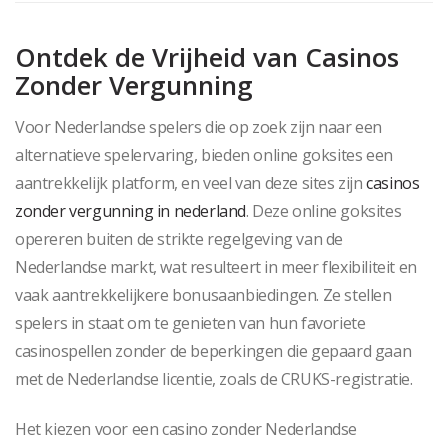
Ontdek de Vrijheid van Casinos
Zonder Vergunning
Voor Nederlandse spelers die op zoek zijn naar een
alternatieve spelervaring, bieden online goksites een
aantrekkelijk platform, en veel van deze sites zijn
casinos
zonder vergunning in nederland
. Deze online goksites
opereren buiten de strikte regelgeving van de
Nederlandse markt, wat resulteert in meer flexibiliteit en
vaak aantrekkelijkere bonusaanbiedingen. Ze stellen
spelers in staat om te genieten van hun favoriete
casinospellen zonder de beperkingen die gepaard gaan
met de Nederlandse licentie, zoals de CRUKS-registratie.
Het kiezen voor een casino zonder Nederlandse