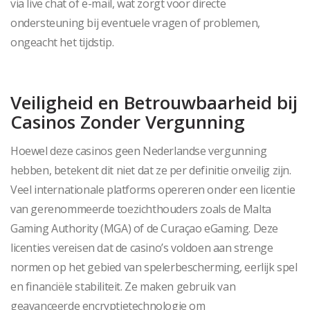
via live chat of e-mail, wat zorgt voor directe
ondersteuning bij eventuele vragen of problemen,
ongeacht het tijdstip.
Veiligheid en Betrouwbaarheid bij
Casinos Zonder Vergunning
Hoewel deze casinos geen Nederlandse vergunning
hebben, betekent dit niet dat ze per definitie onveilig zijn.
Veel internationale platforms opereren onder een licentie
van gerenommeerde toezichthouders zoals de Malta
Gaming Authority (MGA) of de Curaçao eGaming. Deze
licenties vereisen dat de casino’s voldoen aan strenge
normen op het gebied van spelerbescherming, eerlijk spel
en financiële stabiliteit. Ze maken gebruik van
geavanceerde encryptietechnologie om