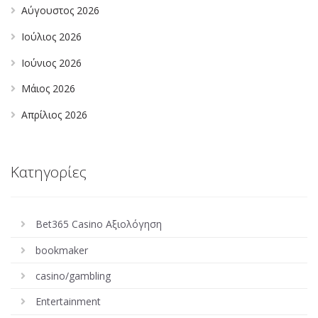
Αύγουστος 2026
Ιούλιος 2026
Ιούνιος 2026
Μάιος 2026
Απρίλιος 2026
Kατηγορίες
Bet365 Casino Αξιολόγηση
bookmaker
casino/gambling
Entertainment