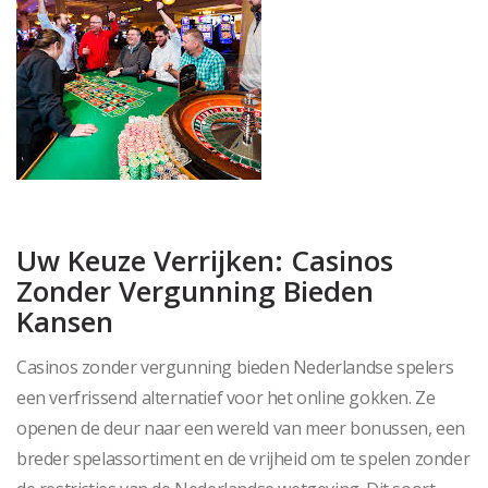
Uw Keuze Verrijken: Casinos
Zonder Vergunning Bieden
Kansen
Casinos zonder vergunning bieden Nederlandse spelers
een verfrissend alternatief voor het online gokken. Ze
openen de deur naar een wereld van meer bonussen, een
breder spelassortiment en de vrijheid om te spelen zonder