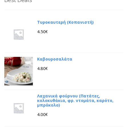
Τυροκαυτερή (Κοπανιστή)
4.50
€
Καβουροσαλάτα
4.80
€
Λαχανικά φούρνου (Πατάτες,
κολοκυθάκια, φρ. ντομάτα, καρότο,
μπρόκολο)
4.00
€