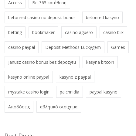
Access
Bet365 κατάθεση
betonred casino no deposit bonus
betonred kasyno
betting
bookmaker
casino aguero
casino blik
casino paypal
Deposit Methods Luckygem
Games
janusz casino bonus bez depozytu
kasyna bitcoin
kasyno online paypal
kasyno z paypal
mystake casino login
paichnidia
paypal kasyno
Αποδόσεις
αθλητικό στοίχημα
Best Deals