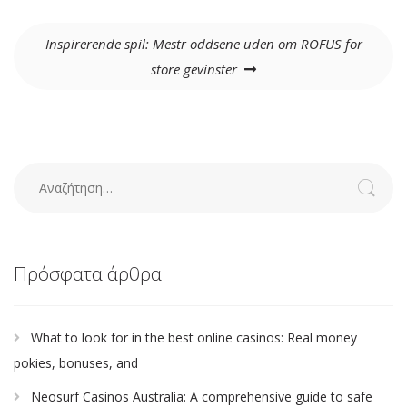
Inspirerende spil: Mestr oddsene uden om ROFUS for
store gevinster
Αναζήτηση
για:
Πρόσφατα άρθρα
What to look for in the best online casinos: Real money
pokies, bonuses, and
Neosurf Casinos Australia: A comprehensive guide to safe