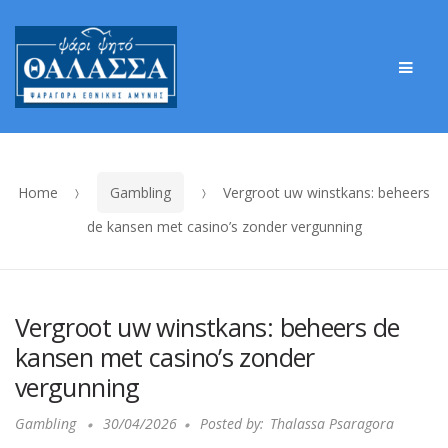
Men
Skip
Skip
to
to
navigation
content
Home
Gambling
Vergroot uw winstkans: beheers
de kansen met casino’s zonder vergunning
Vergroot uw winstkans: beheers de
kansen met casino’s zonder
vergunning
Gambling
30/04/2026
Posted by:
Thalassa Psaragora