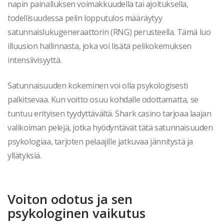
napin painalluksen voimakkuudella tai ajoituksella,
todellisuudessa pelin lopputulos määräytyy
satunnaislukugeneraattorin (RNG) perusteella. Tämä luo
illuusion hallinnasta, joka voi lisätä pelikokemuksen
intensiivisyyttä.
Satunnaisuuden kokeminen voi olla psykologisesti
palkitsevaa. Kun voitto osuu kohdalle odottamatta, se
tuntuu erityisen tyydyttävältä. Shark casino tarjoaa laajan
valikoiman pelejä, jotka hyödyntävät tätä satunnaisuuden
psykologiaa, tarjoten pelaajille jatkuvaa jännitystä ja
yllätyksiä.
Voiton odotus ja sen
psykologinen vaikutus