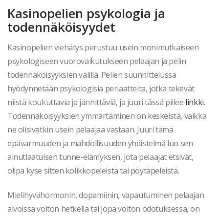
Kasinopelien psykologia ja
todennäköisyydet
Kasinopelien viehätys perustuu usein monimutkaiseen
psykologiseen vuorovaikutukseen pelaajan ja pelin
todennäköisyyksien välillä. Pelien suunnittelussa
hyödynnetään psykologisia periaatteita, jotka tekevät
niistä koukuttavia ja jännittäviä, ja juuri tässä piilee
linkki
.
Todennäköisyyksien ymmärtäminen on keskeistä, vaikka
ne olisivatkin usein pelaajaa vastaan. Juuri tämä
epävarmuuden ja mahdollisuuden yhdistelmä luo sen
ainutlaatuisen tunne-elämyksen, jota pelaajat etsivät,
olipa kyse sitten kolikkopeleistä tai pöytäpeleistä.
Mielihyvähormonin, dopamiinin, vapautuminen pelaajan
aivoissa voiton hetkellä tai jopa voiton odotuksessa, on