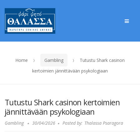
Men
Skip
Skip
to
to
navigation
content
Home
Gambling
Tutustu Shark casinon
kertoimien jännittävään psykologiaan
Tutustu Shark casinon kertoimien
jännittävään psykologiaan
Gambling
30/04/2026
Posted by:
Thalassa Psaragora