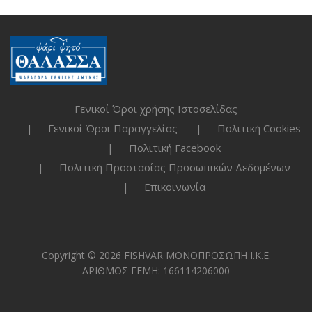
Γενικοί Όροι χρήσης Ιστοσελίδας
Γενικοί Όροι Παραγγελίας
Πολιτική Cookies
Πολιτική Facebook
Πολιτική Προστασίας Προσωπικών Δεδομένων
Επικοινωνία
Copyright © 2026 FISHVAR ΜΟΝΟΠΡΟΣΩΠΗ Ι.Κ.Ε.
ΑΡΙΘΜΟΣ ΓΕΜΗ: 166114206000