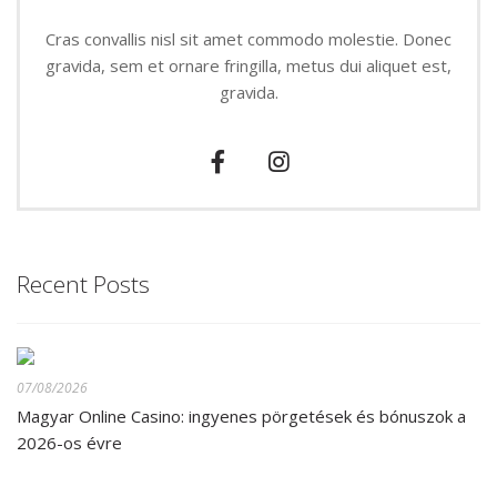
Cras convallis nisl sit amet commodo molestie. Donec
gravida, sem et ornare fringilla, metus dui aliquet est,
gravida.
Recent Posts
07/08/2026
Magyar Online Casino: ingyenes pörgetések és bónuszok a
2026-os évre