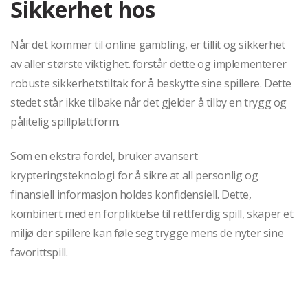
Sikkerhet hos
Når det kommer til online gambling, er tillit og sikkerhet
av aller største viktighet. forstår dette og implementerer
robuste sikkerhetstiltak for å beskytte sine spillere. Dette
stedet står ikke tilbake når det gjelder å tilby en trygg og
pålitelig spillplattform.
Som en ekstra fordel, bruker avansert
krypteringsteknologi for å sikre at all personlig og
finansiell informasjon holdes konfidensiell. Dette,
kombinert med en forpliktelse til rettferdig spill, skaper et
miljø der spillere kan føle seg trygge mens de nyter sine
favorittspill.