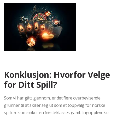
Konklusjon: Hvorfor Velge
for Ditt Spill?
Som vi har gått gjennom, er det flere overbevisende
grunner til at skiller seg ut som et toppvalg for norske
spillere som søker en førsteklasses gamblingopplevelse: