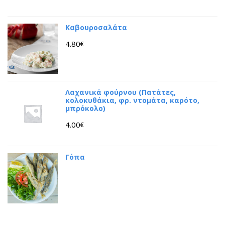
Καβουροσαλάτα
4.80
€
Λαχανικά φούρνου (Πατάτες,
κολοκυθάκια, φρ. ντομάτα, καρότο,
μπρόκολο)
4.00
€
Γόπα