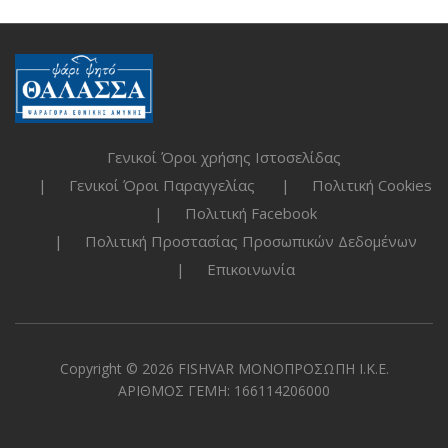
Γενικοί Όροι χρήσης Ιστοσελίδας
Γενικοί Όροι Παραγγελίας
Πολιτική Cookies
Πολιτική Facebook
Πολιτική Προστασίας Προσωπικών Δεδομένων
Επικοινωνία
Copyright © 2026 FISHVAR ΜΟΝΟΠΡΟΣΩΠΗ Ι.Κ.Ε.
ΑΡΙΘΜΟΣ ΓΕΜΗ: 166114206000