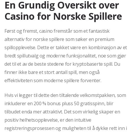
En Grundig Oversikt over
Casino for Norske Spillere
Først og fremst, casino fremstår som et fantastisk
alternativ for norske spillere som søker en premium
spillopplevelse. Dette er takket være en kombinasjon av et
bredt spillutvalg og moderne funksjonalitet, noe som gjør
det til et av de beste stedene for kryptobaserte spill. Du
finner ikke bare et stort antall spill, men også
effektiviteten som moderne spillere forventer.
Hvis vi legger til dette den tiltalende velkomstpakken, som
inkluderer en 200 % bonus pluss 50 gratisspinn, blir
tilbudet enda mer attraktivt. Det som virkelig skaper en
positiv helhetsopplevelse, er den intuitive
registreringsprosessen og muligheten til å dykke rett inn i