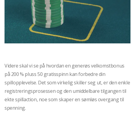
Videre skal vi se på hvordan en generøs velkomstbonus
på 200 % pluss 50 gratisspinn kan forbedre din
spillopplevelse. Det som virkelig skiller seg ut, er den enkle
registreringsprosessen og den umiddelbare tilgangen til
ekte spillaction, noe som skaper en sømløs overgang til
spenning.