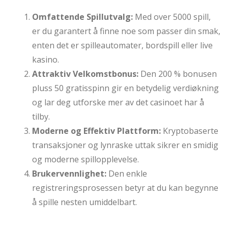
Omfattende Spillutvalg:
Med over 5000 spill,
er du garantert å finne noe som passer din smak,
enten det er spilleautomater, bordspill eller live
kasino.
Attraktiv Velkomstbonus:
Den 200 % bonusen
pluss 50 gratisspinn gir en betydelig verdiøkning
og lar deg utforske mer av det casinoet har å
tilby.
Moderne og Effektiv Plattform:
Kryptobaserte
transaksjoner og lynraske uttak sikrer en smidig
og moderne spillopplevelse.
Brukervennlighet:
Den enkle
registreringsprosessen betyr at du kan begynne
å spille nesten umiddelbart.