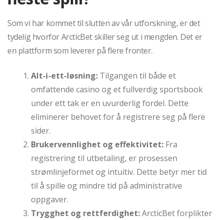
Som vi har kommet til slutten av vår utforskning, er det
tydelig hvorfor ArcticBet skiller seg ut i mengden. Det er
en plattform som leverer på flere fronter.
Alt-i-ett-løsning:
Tilgangen til både et
omfattende casino og et fullverdig sportsbook
under ett tak er en uvurderlig fordel. Dette
eliminerer behovet for å registrere seg på flere
sider.
Brukervennlighet og effektivitet:
Fra
registrering til utbetaling, er prosessen
strømlinjeformet og intuitiv. Dette betyr mer tid
til å spille og mindre tid på administrative
oppgaver.
Trygghet og rettferdighet:
ArcticBet forplikter