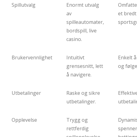
Spillutvalg
Enormt utvalg
Omfatte
av
et bredt
spilleautomater,
sportsg
bordspill, live
casino.
Brukervennlighet
Intuitivt
Enkelt å
grensesnitt, lett
og følg
å navigere.
Utbetalinger
Raske og sikre
Effektiv
utbetalinger.
utbetal
Opplevelse
Trygg og
Dynami
rettferdig
spenne