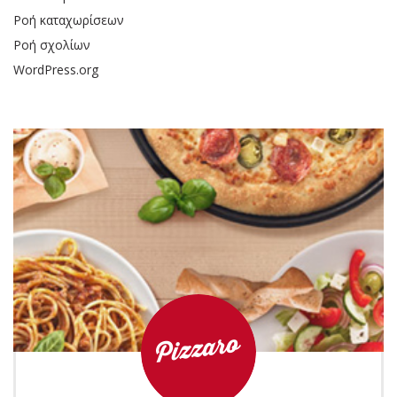
Ροή καταχωρίσεων
Ροή σχολίων
WordPress.org