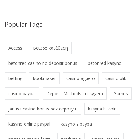
Popular Tags
Access
Bet365 κατάθεση
betonred casino no deposit bonus
betonred kasyno
betting
bookmaker
casino aguero
casino blik
casino paypal
Deposit Methods Luckygem
Games
janusz casino bonus bez depozytu
kasyna bitcoin
kasyno online paypal
kasyno z paypal