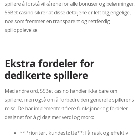
spillere å forstå vilkårene for alle bonuser og belønninger.
55Bet casino sikrer at disse detaljene er lett tilgjengelige,
noe som fremmer en transparent og rettferdig
spillopplevelse.
Ekstra fordeler for
dedikerte spillere
Med andre ord, 55Bet casino handler ikke bare om
spillene, men også om å forbedre den generelle spillerens
reise. De har implementert flere funksjoner og fordeler
designet for å gi deg mer verdi og moro:
**Prioritert kundestøtte**: Få rask og effektiv