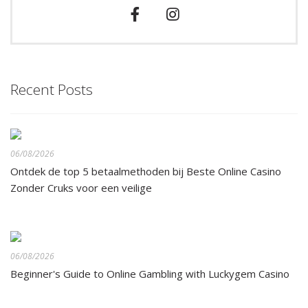
Recent Posts
06/08/2026
Ontdek de top 5 betaalmethoden bij Beste Online Casino
Zonder Cruks voor een veilige
06/08/2026
Beginner's Guide to Online Gambling with Luckygem Casino