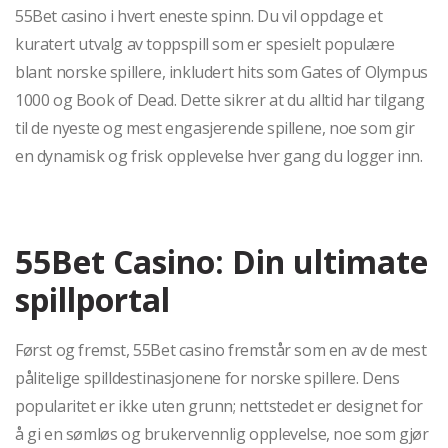
55Bet casino i hvert eneste spinn. Du vil oppdage et
kuratert utvalg av toppspill som er spesielt populære
blant norske spillere, inkludert hits som Gates of Olympus
1000 og Book of Dead. Dette sikrer at du alltid har tilgang
til de nyeste og mest engasjerende spillene, noe som gir
en dynamisk og frisk opplevelse hver gang du logger inn.
55Bet Casino: Din ultimate
spillportal
Først og fremst, 55Bet casino fremstår som en av de mest
pålitelige spilldestinasjonene for norske spillere. Dens
popularitet er ikke uten grunn; nettstedet er designet for
å gi en sømløs og brukervennlig opplevelse, noe som gjør