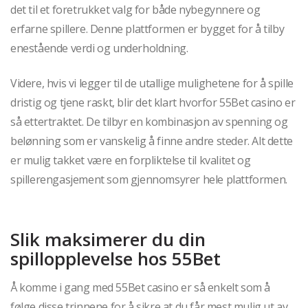
det til et foretrukket valg for både nybegynnere og
erfarne spillere. Denne plattformen er bygget for å tilby
enestående verdi og underholdning.
Videre, hvis vi legger til de utallige mulighetene for å spille
dristig og tjene raskt, blir det klart hvorfor 55Bet casino er
så ettertraktet. De tilbyr en kombinasjon av spenning og
belønning som er vanskelig å finne andre steder. Alt dette
er mulig takket være en forpliktelse til kvalitet og
spillerengasjement som gjennomsyrer hele plattformen.
Slik maksimerer du din
spillopplevelse hos 55Bet
Å komme i gang med 55Bet casino er så enkelt som å
følge disse trinnene for å sikre at du får mest mulig ut av