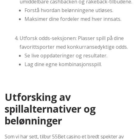
umiddelbare cashbacken og rakeback-tilbudene.
Forstå hvordan belønningene utløses.
Maksimer dine fordeler med hver innsats.
Utforsk odds-seksjonen: Plasser spill på dine
favorittsporter med konkurransedyktige odds.
Se live oppdateringer og resultater.
Lag dine egne kombinasjonsspill.
Utforsking av
spillalternativer og
belønninger
Som vi har sett, tilbyr 55Bet casino et bredt spekter av