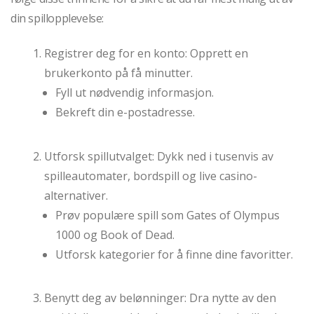
din spillopplevelse:
Registrer deg for en konto: Opprett en
brukerkonto på få minutter.
Fyll ut nødvendig informasjon.
Bekreft din e-postadresse.
Utforsk spillutvalget: Dykk ned i tusenvis av
spilleautomater, bordspill og live casino-
alternativer.
Prøv populære spill som Gates of Olympus
1000 og Book of Dead.
Utforsk kategorier for å finne dine favoritter.
Benytt deg av belønninger: Dra nytte av den