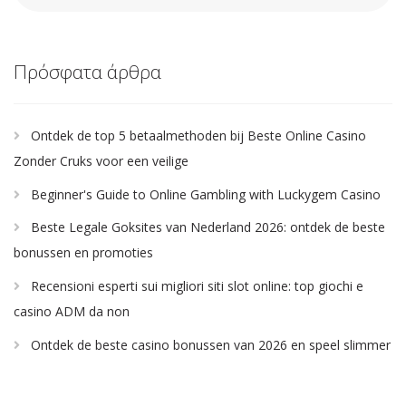
Πρόσφατα άρθρα
Ontdek de top 5 betaalmethoden bij Beste Online Casino
Zonder Cruks voor een veilige
Beginner's Guide to Online Gambling with Luckygem Casino
Beste Legale Goksites van Nederland 2026: ontdek de beste
bonussen en promoties
Recensioni esperti sui migliori siti slot online: top giochi e
casino ADM da non
Ontdek de beste casino bonussen van 2026 en speel slimmer