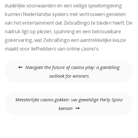
duidelijke voorwaarden en een veilige speelomgeving
kunnen Nederlandse spelers met vertrouwen genieten
van het entertainment dat ZebraBingo te bieden heeft. De
nadruk ligt op plezier, spanning en een betrouwbare
gokervaring, wat ZebraBingo een aantrekkelijke keuze
maakt voor liefhebbers van online casino’s.
Πλοήγηση
Navigate the future of casino play: a gambling
άρθρων
outlook for winners
Meesterlijke casino gokken: uw geweldige Party Spinz
kansen