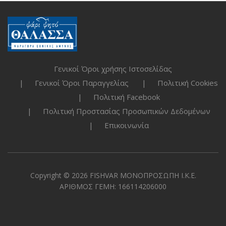
Γενικοί Όροι χρήσης Ιστοσελίδας
Γενικοί Όροι Παραγγελίας
Πολιτική Cookies
Πολιτική Facebook
Πολιτική Προστασίας Προσωπικών Δεδομένων
Επικοινωνία
Copyright © 2026 FISHVAR ΜΟΝΟΠΡΟΣΩΠΗ Ι.Κ.Ε.
ΑΡΙΘΜΟΣ ΓΕΜΗ: 166114206000