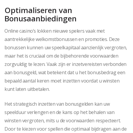
Optimaliseren van
Bonusaanbiedingen
Online casino’s lokken nieuwe spelers vaak met
aantrekkelijke welkomstbonussen en promoties. Deze
bonussen kunnen uw speelkapitaal aanzienlijk vergroten,
maar het is cruciaal om de bijbehorende voorwaarden
zorgvuldig te lezen. Vaak zijn er inzetvereisten verbonden
aan bonusgeld, wat betekent dat u het bonusbedrag een
bepaald aantal keren moet inzetten voordat u winsten
kunt laten uitbetalen.
Het strategisch inzetten van bonusgelden kan uw
speelduur verlengen en de kans op het behalen van
winsten vergroten, mits u de voorwaarden respecteert.
Door te kiezen voor spellen die optimaal bijdragen aan de