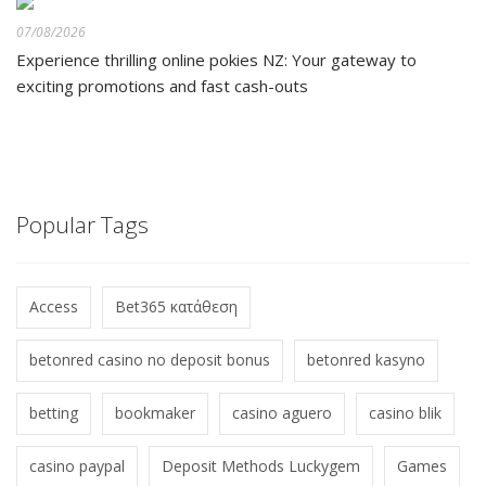
07/08/2026
Experience thrilling online pokies NZ: Your gateway to
exciting promotions and fast cash-outs
Popular Tags
Access
Bet365 κατάθεση
betonred casino no deposit bonus
betonred kasyno
betting
bookmaker
casino aguero
casino blik
casino paypal
Deposit Methods Luckygem
Games