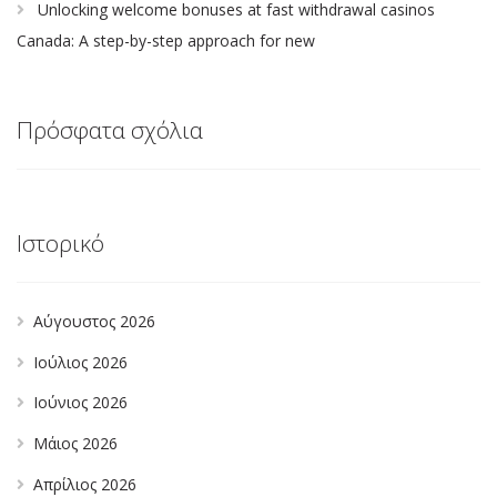
Unlocking welcome bonuses at fast withdrawal casinos
Canada: A step-by-step approach for new
Πρόσφατα σχόλια
Ιστορικό
Αύγουστος 2026
Ιούλιος 2026
Ιούνιος 2026
Μάιος 2026
Απρίλιος 2026