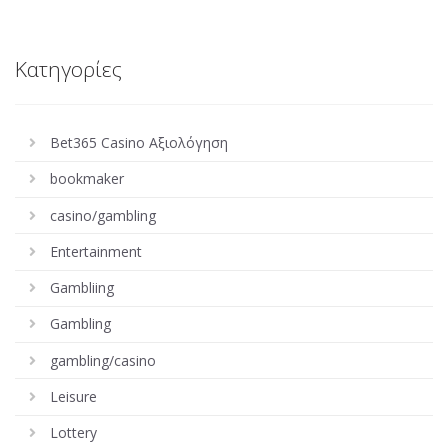
Kατηγορίες
Bet365 Casino Αξιολόγηση
bookmaker
casino/gambling
Entertainment
Gambliing
Gambling
gambling/casino
Leisure
Lottery