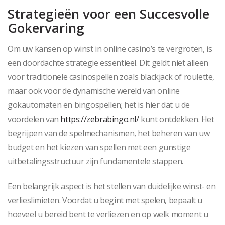
Strategieën voor een Succesvolle
Gokervaring
Om uw kansen op winst in online casino’s te vergroten, is
een doordachte strategie essentieel. Dit geldt niet alleen
voor traditionele casinospellen zoals blackjack of roulette,
maar ook voor de dynamische wereld van online
gokautomaten en bingospellen; het is hier dat u de
voordelen van
https://zebrabingo.nl/
kunt ontdekken. Het
begrijpen van de spelmechanismen, het beheren van uw
budget en het kiezen van spellen met een gunstige
uitbetalingsstructuur zijn fundamentele stappen.
Een belangrijk aspect is het stellen van duidelijke winst- en
verlieslimieten. Voordat u begint met spelen, bepaalt u
hoeveel u bereid bent te verliezen en op welk moment u