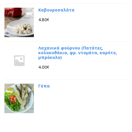
Καβουροσαλάτα
4.80
€
Λαχανικά φούρνου (Πατάτες,
κολοκυθάκια, φρ. ντομάτα, καρότο,
μπρόκολο)
4.00
€
Γόπα