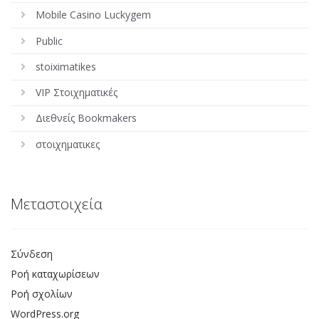
Mobile Casino Luckygem
Public
stoiximatikes
VIP Στοιχηματικές
Διεθνείς Bookmakers
στοιχηματικες
Μεταστοιχεία
Σύνδεση
Ροή καταχωρίσεων
Ροή σχολίων
WordPress.org