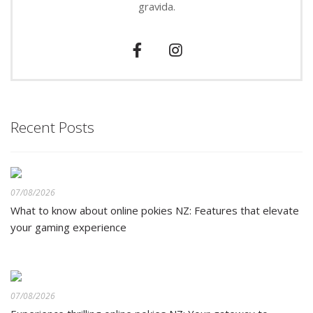
gravida.
Recent Posts
07/08/2026
What to know about online pokies NZ: Features that elevate
your gaming experience
07/08/2026