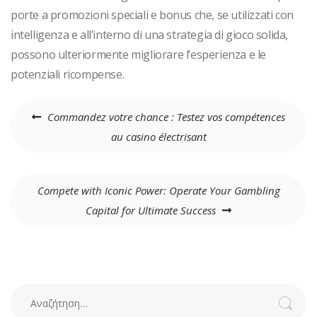
porte a promozioni speciali e bonus che, se utilizzati con
intelligenza e all’interno di una strategia di gioco solida,
possono ulteriormente migliorare l’esperienza e le
potenziali ricompense.
Πλοήγηση
Commandez votre chance : Testez vos compétences
άρθρων
au casino électrisant
Compete with Iconic Power: Operate Your Gambling
Capital for Ultimate Success
Αναζήτηση
για: