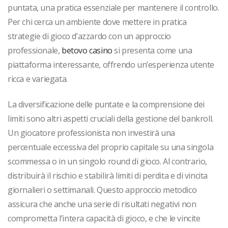
puntata, una pratica essenziale per mantenere il controllo.
Per chi cerca un ambiente dove mettere in pratica
strategie di gioco d’azzardo con un approccio
professionale,
betovo casino
si presenta come una
piattaforma interessante, offrendo un’esperienza utente
ricca e variegata.
La diversificazione delle puntate e la comprensione dei
limiti sono altri aspetti cruciali della gestione del bankroll.
Un giocatore professionista non investirà una
percentuale eccessiva del proprio capitale su una singola
scommessa o in un singolo round di gioco. Al contrario,
distribuirà il rischio e stabilirà limiti di perdita e di vincita
giornalieri o settimanali. Questo approccio metodico
assicura che anche una serie di risultati negativi non
comprometta l’intera capacità di gioco, e che le vincite