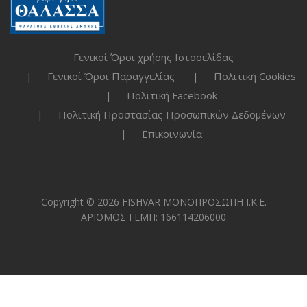
Γενικοί Όροι χρήσης Ιστοσελίδας
Γενικοί Όροι Παραγγελίας
Πολιτική Cookies
Πολιτική Facebook
Πολιτική Προστασίας Προσωπικών Δεδομένων
Επικοινωνία
Copyright © 2026 FISHVAR ΜΟΝΟΠΡΟΣΩΠΗ Ι.Κ.Ε.
ΑΡΙΘΜΟΣ ΓΕΜΗ: 166114206000