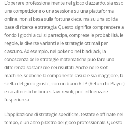
L’operare professionalmente nel gioco d’azzardo, sia esso
una competizione o una sessione su una piattaforma
online, non si basa sulla fortuna cieca, ma su una solida
base di ricerca e strategia. Questo significa comprendere a
fondo i giochi a cui si partecipa, comprese le probabilità, le
regole, le diverse varianti e le strategie ottimali per
ciascuno. Ad esempio, nel poker o nel blackjack, la
conoscenza delle strategie matematiche può fare una
differenza sostanziale nei risultati. Anche nelle slot
machine, sebbene la componente casuale sia maggiore, la
scelta del gioco giusto, con un buon RTP (Return to Player)
e caratteristiche bonus favorevoli, può influenzare
l’esperienza.
L’applicazione di strategie specifiche, testate e affinate nel
tempo, è un altro pilastro del gioco professionale. Questo