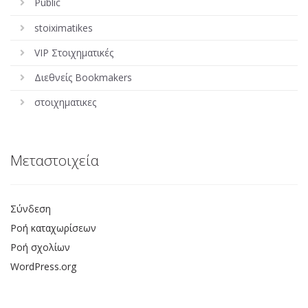
Public
stoiximatikes
VIP Στοιχηματικές
Διεθνείς Bookmakers
στοιχηματικες
Μεταστοιχεία
Σύνδεση
Ροή καταχωρίσεων
Ροή σχολίων
WordPress.org