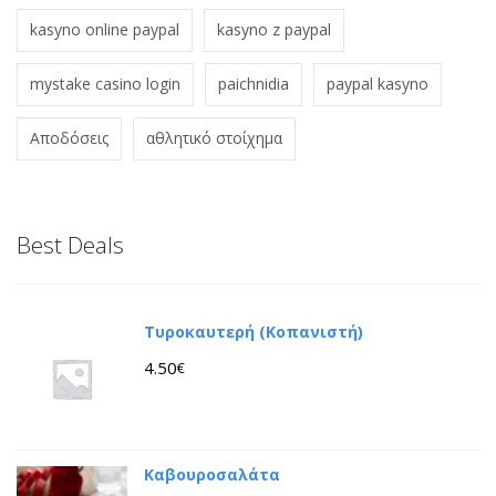
kasyno online paypal
kasyno z paypal
mystake casino login
paichnidia
paypal kasyno
Αποδόσεις
αθλητικό στοίχημα
Best Deals
Τυροκαυτερή (Κοπανιστή)
4.50
€
Καβουροσαλάτα