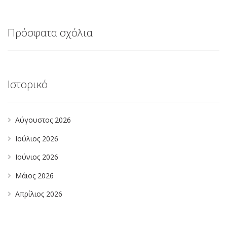
Πρόσφατα σχόλια
Ιστορικό
Αύγουστος 2026
Ιούλιος 2026
Ιούνιος 2026
Μάιος 2026
Απρίλιος 2026