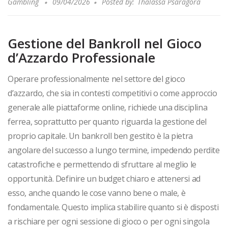
Gambling
09/04/2026
Posted by:
Thalassa Psaragora
Gestione del Bankroll nel Gioco
d’Azzardo Professionale
Operare professionalmente nel settore del gioco
d’azzardo, che sia in contesti competitivi o come approccio
generale alle piattaforme online, richiede una disciplina
ferrea, soprattutto per quanto riguarda la gestione del
proprio capitale. Un bankroll ben gestito è la pietra
angolare del successo a lungo termine, impedendo perdite
catastrofiche e permettendo di sfruttare al meglio le
opportunità. Definire un budget chiaro e attenersi ad
esso, anche quando le cose vanno bene o male, è
fondamentale. Questo implica stabilire quanto si è disposti
a rischiare per ogni sessione di gioco o per ogni singola