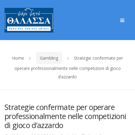
Men
Skip
Skip
to
to
navigation
content
Home
Gambling
Strategie confermate per
operare professionalmente nelle competizioni di gioco
d’azzardo
Strategie confermate per operare
professionalmente nelle competizioni
di gioco d’azzardo