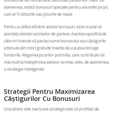
bonusurile de reîncărcare, destinate jucătorilor fideli. De
asemenea, există bonusuri speciale pentru anumite jocuri,
cum ar fi sloturile sau jocurile de masă.
Pentru a utiliza eficient aceste bonusuri, este crucial să
acordați atenție cerințelor de pariere. Acestea specifică de
câte ori trebuie să pariați suma bonusului sau câștigurile
obținute din rotiri gratuite înainte de a putea retrage
fondurile. Alegerea jocurilor potrivite, care contribuie cel
mai mult la îndeplinirea acestor cerințe, este, de asemenea,
o strategie inteligentă.
Strategii Pentru Maximizarea
Câștigurilor Cu Bonusuri
Una dintre cele mai bune strategii este să profitați de