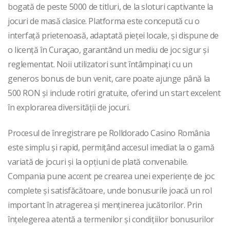
bogată de peste 5000 de titluri, de la sloturi captivante la
jocuri de masă clasice. Platforma este concepută cu o
interfață prietenoasă, adaptată pieței locale, și dispune de
o licență în Curaçao, garantând un mediu de joc sigur și
reglementat. Noii utilizatori sunt întâmpinați cu un
generos bonus de bun venit, care poate ajunge până la
500 RON și include rotiri gratuite, oferind un start excelent
în explorarea diversității de jocuri.
Procesul de înregistrare pe Rolldorado Casino România
este simplu și rapid, permițând accesul imediat la o gamă
variată de jocuri și la opțiuni de plată convenabile.
Compania pune accent pe crearea unei experiențe de joc
complete și satisfăcătoare, unde bonusurile joacă un rol
important în atragerea și menținerea jucătorilor. Prin
înțelegerea atentă a termenilor și condițiilor bonusurilor