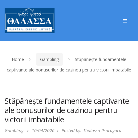
Men
Skip
Skip
to
to
navigation
content
Home
Gambling
Stăpânește fundamentele
captivante ale bonusurilor de cazinou pentru victorii imbatabile
Stăpânește fundamentele captivante
ale bonusurilor de cazinou pentru
victorii imbatabile
Gambling
10/04/2026
Posted by:
Thalassa Psaragora