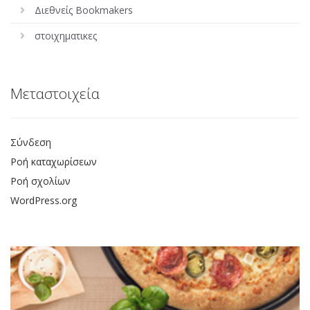
Διεθνείς Bookmakers
στοιχηματικες
Μεταστοιχεία
Σύνδεση
Ροή καταχωρίσεων
Ροή σχολίων
WordPress.org