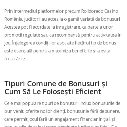
Prin intermediul platformelor precum Rolldorado Casino
România, jucătorii au acces la o gamă variată de bonusuri.
Acestea pot fi acordate la înregistrare, ca parte a unor
promoții regulate sau ca recompensă pentru activitatea în
joc. Înțelegerea condițiilor asociate fiecărui tip de bonus
este esențială pentru a maximiza beneficiile și a evita
frustrările.
Tipuri Comune de Bonusuri și
Cum Să Le Folosești Eficient
Cele mai populare tipuri de bonusuri includ bonusurile de
bun venit, oferite noilor clienți, bonusurile fără depunere,
care permit jocul fără un angajament financiar inițial, și