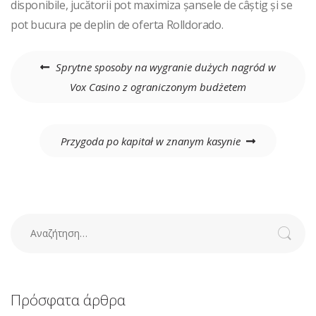
disponibile, jucătorii pot maximiza șansele de câștig și se
pot bucura pe deplin de oferta Rolldorado.
Πλοήγηση
Sprytne sposoby na wygranie dużych nagród w
άρθρων
Vox Casino z ograniczonym budżetem
Przygoda po kapitał w znanym kasynie
Αναζήτηση
για:
Πρόσφατα άρθρα