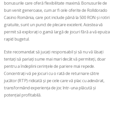
bonusurile care oferă flexibilitate maximă. Bonusurile de
bun venit generoase, cum ar fi cele oferite de Rolldorado
Casino România, care pot include până la 500 RON și rotiri
gratuite, sunt un punct de plecare excelent. Acestea vă
permit să explorați o gamă largă de jocuri fără a vă epuiza
rapid bugetul.
Este recomandat să jucați responsabil și să nu vă lăsați
tentați să pariați sume mai mari decât vă permiteți, doar
pentru a îndeplini cerințele de pariere mai repede.
Concentrați-vă pe jocuri cu o rată de returnare către
jucător (RTP) ridicată și pe cele care vă plac cu adevărat,
transformând experiența de joc într-una plăcută și
potențial profitabilă.