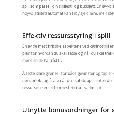
spill som passer din spillestil og budsjett. En lav
høyvolatilitetsautomat kan tilby sjeldnere, men stør
Effektiv ressursstyring i spill
En av de mest kritiske aspektene ved kasinospill er f
plan for hvordan du skal satse og når du skal trek
mer enn de har råd til.
Å sette klare grenser for både gevinster og tap e
per spilløkt og å vite når du skal stoppe, enten du
ressursene er en hjørnestein i ansvarlig spill.
Utnytte bonusordninger for øk