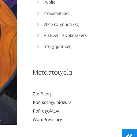
Public
stoiximatikes
VIP Στοιχηματικές
Διεθνείς Bookmakers
στοιχηματικες
Μεταστοιχεία
Σύνδεση
Ροή καταχωρίσεων
Ροή σχολίων
WordPress.org