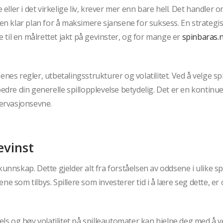
eller i det virkelige liv, krever mer enn bare hell. Det handler o
 en klar plan for å maksimere sjansene for suksess. En strategi
e til en målrettet jakt på gevinster, og for mange er
spinbaras.
nes regler, utbetalingsstrukturer og volatilitet. Ved å velge sp
edre din generelle spillopplevelse betydelig. Det er en kontinue
ervasjonsevne.
evinst
nnskap. Dette gjelder alt fra forståelsen av oddsene i ulike spill
e som tilbys. Spillere som investerer tid i å lære seg dette, er 
els og høy volatilitet på spilleautomater kan hjelpe deg med å v