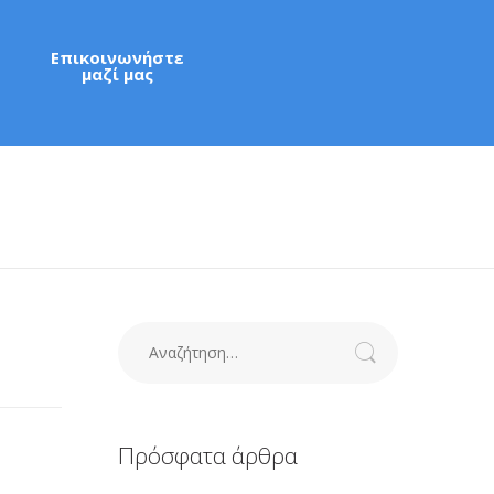
Επικοινωνήστε
μαζί μας
Αναζήτηση
για:
Πρόσφατα άρθρα