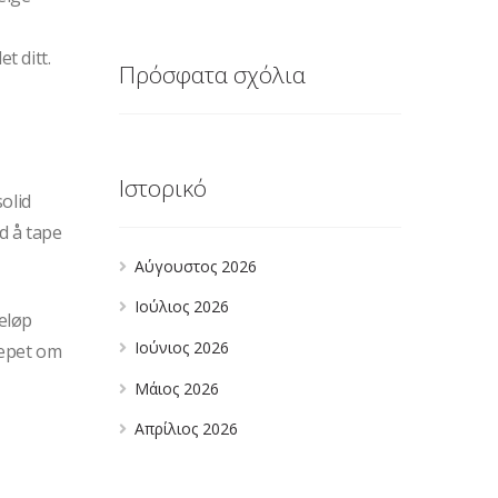
t ditt.
Πρόσφατα σχόλια
Ιστορικό
solid
d å tape
Αύγουστος 2026
Ιούλιος 2026
eløp
Ιούνιος 2026
repet om
Μάιος 2026
Απρίλιος 2026