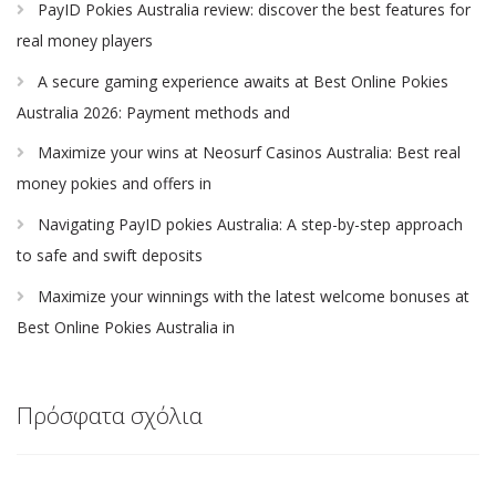
PayID Pokies Australia review: discover the best features for
real money players
A secure gaming experience awaits at Best Online Pokies
Australia 2026: Payment methods and
Maximize your wins at Neosurf Casinos Australia: Best real
money pokies and offers in
Navigating PayID pokies Australia: A step-by-step approach
to safe and swift deposits
Maximize your winnings with the latest welcome bonuses at
Best Online Pokies Australia in
Πρόσφατα σχόλια