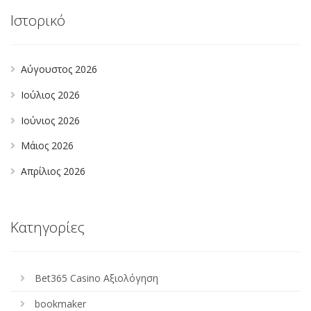
Ιστορικό
Αύγουστος 2026
Ιούλιος 2026
Ιούνιος 2026
Μάιος 2026
Απρίλιος 2026
Kατηγορίες
Bet365 Casino Αξιολόγηση
bookmaker