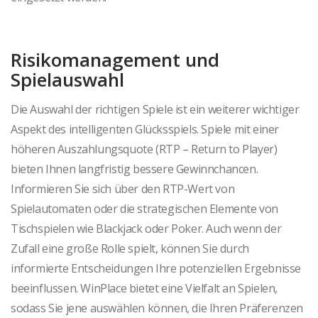
Risikomanagement und
Spielauswahl
Die Auswahl der richtigen Spiele ist ein weiterer wichtiger
Aspekt des intelligenten Glücksspiels. Spiele mit einer
höheren Auszahlungsquote (RTP – Return to Player)
bieten Ihnen langfristig bessere Gewinnchancen.
Informieren Sie sich über den RTP-Wert von
Spielautomaten oder die strategischen Elemente von
Tischspielen wie Blackjack oder Poker. Auch wenn der
Zufall eine große Rolle spielt, können Sie durch
informierte Entscheidungen Ihre potenziellen Ergebnisse
beeinflussen. WinPlace bietet eine Vielfalt an Spielen,
sodass Sie jene auswählen können, die Ihren Präferenzen