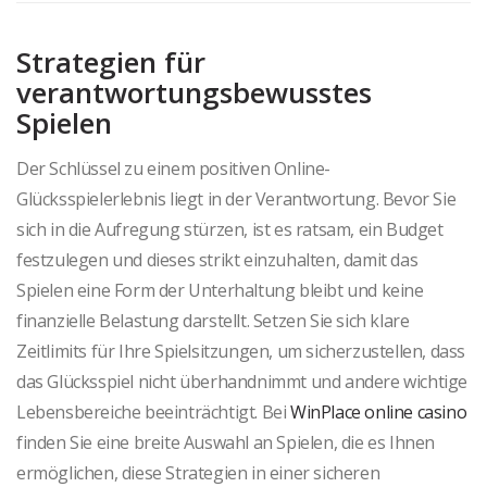
Strategien für
verantwortungsbewusstes
Spielen
Der Schlüssel zu einem positiven Online-
Glücksspielerlebnis liegt in der Verantwortung. Bevor Sie
sich in die Aufregung stürzen, ist es ratsam, ein Budget
festzulegen und dieses strikt einzuhalten, damit das
Spielen eine Form der Unterhaltung bleibt und keine
finanzielle Belastung darstellt. Setzen Sie sich klare
Zeitlimits für Ihre Spielsitzungen, um sicherzustellen, dass
das Glücksspiel nicht überhandnimmt und andere wichtige
Lebensbereiche beeinträchtigt. Bei
WinPlace online casino
finden Sie eine breite Auswahl an Spielen, die es Ihnen
ermöglichen, diese Strategien in einer sicheren