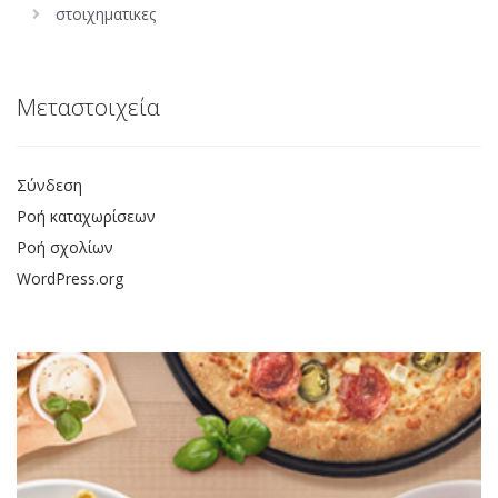
στοιχηματικες
Μεταστοιχεία
Σύνδεση
Ροή καταχωρίσεων
Ροή σχολίων
WordPress.org