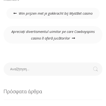
Πλοήγηση
Win prijzen met je gokkracht bij MystBet casino
άρθρων
Apreciați divertismentul uimitor pe care Cowboyspins
casino îl oferă jucătorilor
Αναζήτηση
για:
Πρόσφατα άρθρα