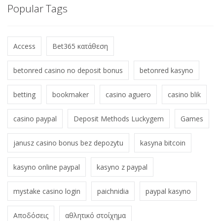
Popular Tags
Access
Bet365 κατάθεση
betonred casino no deposit bonus
betonred kasyno
betting
bookmaker
casino aguero
casino blik
casino paypal
Deposit Methods Luckygem
Games
janusz casino bonus bez depozytu
kasyna bitcoin
kasyno online paypal
kasyno z paypal
mystake casino login
paichnidia
paypal kasyno
Αποδόσεις
αθλητικό στοίχημα