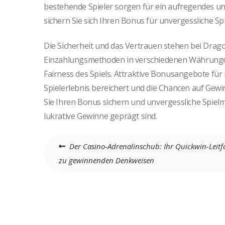
bestehende Spieler sorgen für ein aufregendes un
sichern Sie sich Ihren Bonus für unvergessliche S
Die Sicherheit und das Vertrauen stehen bei Dragon
Einzahlungsmethoden in verschiedenen Währungen 
Fairness des Spiels. Attraktive Bonusangebote für 
Spielerlebnis bereichert und die Chancen auf Gew
Sie Ihren Bonus sichern und unvergessliche Spielm
lukrative Gewinne geprägt sind.
Πλοήγηση
Der Casino-Adrenalinschub: Ihr Quickwin-Leit
άρθρων
zu gewinnenden Denkweisen