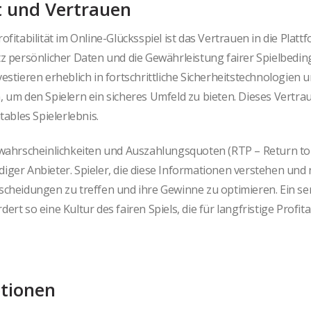
t und Vertrauen
fitabilität im Online-Glücksspiel ist das Vertrauen in die Plattf
utz persönlicher Daten und die Gewährleistung fairer Spielbed
estieren erheblich in fortschrittliche Sicherheitstechnologien 
m den Spielern ein sicheres Umfeld zu bieten. Dieses Vertrau
tables Spielerlebnis.
ahrscheinlichkeiten und Auszahlungsquoten (RTP – Return to 
diger Anbieter. Spieler, die diese Informationen verstehen und
tscheidungen zu treffen und ihre Gewinne zu optimieren. Ein se
rt so eine Kultur des fairen Spiels, die für langfristige Profitab
otionen