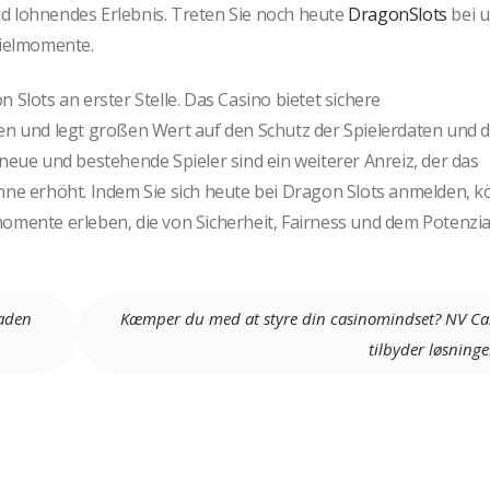
d lohnendes Erlebnis. Treten Sie noch heute
DragonSlots
bei 
pielmomente.
 Slots an erster Stelle. Das Casino bietet sichere
und legt großen Wert auf den Schutz der Spielerdaten und d
neue und bestehende Spieler sind ein weiterer Anreiz, der das
inne erhöht. Indem Sie sich heute bei Dragon Slots anmelden, 
omente erleben, die von Sicherheit, Fairness und dem Potenzia
faden
Kæmper du med at styre din casinomindset? NV Ca
tilbyder løsninge