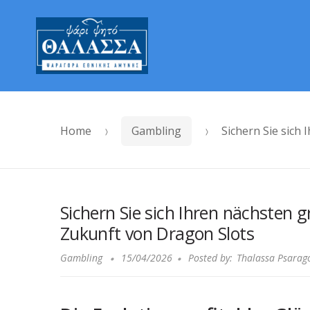
Skip
Skip
to
to
navigation
content
Home
Gambling
Sichern Sie sich
Sichern Sie sich Ihren nächsten 
Zukunft von Dragon Slots
Gambling
15/04/2026
Posted by:
Thalassa Psarag