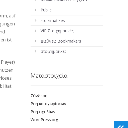
Public
orm, auf
stoiximatikes
ingungen
VIP Στοιχηματικές
und
en ist
Διεθνείς Bookmakers
στοιχηματικες
Player)
 nutzen
Μεταστοιχεία
riöses
ilität
Σύνδεση
Ροή καταχωρίσεων
Ροή σχολίων
WordPress.org