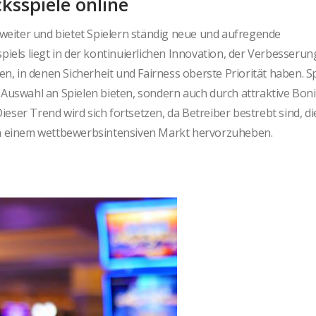
cksspiele online
t weiter und bietet Spielern ständig neue und aufregende
piels liegt in der kontinuierlichen Innovation, der Verbesserun
 in denen Sicherheit und Fairness oberste Priorität haben. Sp
 Auswahl an Spielen bieten, sondern auch durch attraktive Bon
ser Trend wird sich fortsetzen, da Betreiber bestrebt sind, di
 in einem wettbewerbsintensiven Markt hervorzuheben.