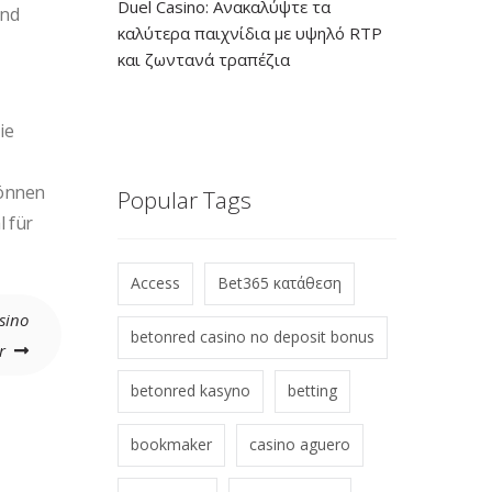
Duel Casino: Ανακαλύψτε τα
und
καλύτερα παιχνίδια με υψηλό RTP
και ζωντανά τραπέζια
ie
können
Popular Tags
l für
Access
Bet365 κατάθεση
sino
betonred casino no deposit bonus
r
betonred kasyno
betting
bookmaker
casino aguero