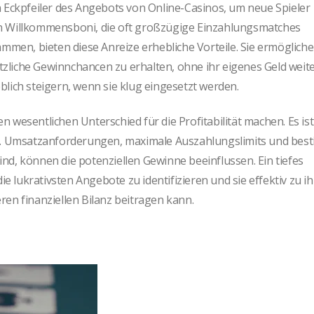
n Eckpfeiler des Angebots von Online-Casinos, um neue Spieler
n Willkommensboni, die oft großzügige Einzahlungsmatches
ammen, bieten diese Anreize erhebliche Vorteile. Sie ermögliche
ätzliche Gewinnchancen zu erhalten, ohne ihr eigenes Geld weit
heblich steigern, wenn sie klug eingesetzt werden.
wesentlichen Unterschied für die Profitabilität machen. Es ist
en. Umsatzanforderungen, maximale Auszahlungslimits und bes
d, können die potenziellen Gewinne beeinflussen. Ein tiefes
ie lukrativsten Angebote zu identifizieren und sie effektiv zu i
eren finanziellen Bilanz beitragen kann.