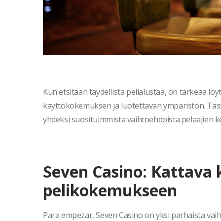
Kun etsitään täydellistä pelialustaa, on tärkeää lö
käyttökokemuksen ja luotettavan ympäristön. Täss
yhdeksi suosituimmista vaihtoehdoista pelaajien ke
Seven Casino: Kattava
pelikokemukseen
Para empezar, Seven Casino on yksi parhaista vaihto