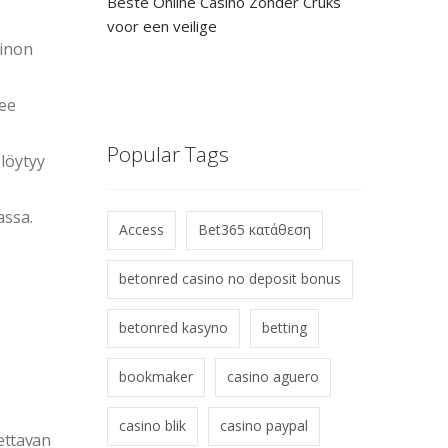
Beste Online Casino Zonder Cruks
voor een veilige
sinon
kee
Popular Tags
 löytyy
assa.
Access
Bet365 κατάθεση
betonred casino no deposit bonus
betonred kasyno
betting
bookmaker
casino aguero
casino blik
casino paypal
tettavan