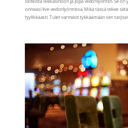
sloteista livekasinoon ja jopa vedonlyöntiin. Se on y
onneasi live-vedonlyönnissä. Mikä tässä tekee siitä e
tyylikkäästi. Tulet varmasti tykkäämään sen tarjo