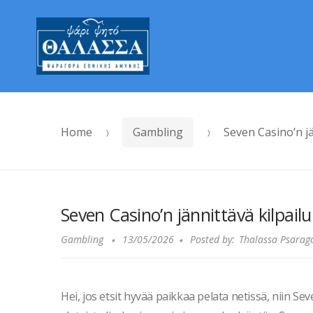
Skip
Skip
to
to
navigation
content
Home
Gambling
Seven Casino’n jä
Seven Casino’n jännittävä kilpailu
Gambling
13/05/2026
Posted by:
Thalassa Psarag
Hei, jos etsit hyvää paikkaa pelata netissä, niin Sev