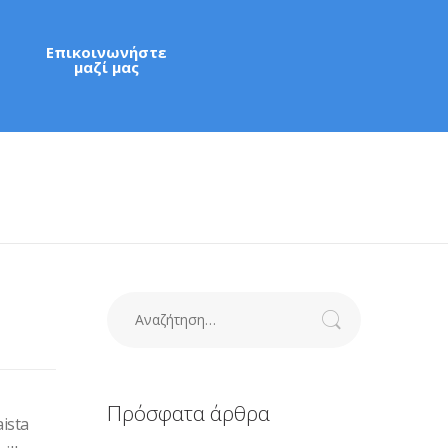
Επικοινωνήστε
μαζί μας
Αναζήτηση
για:
Πρόσφατα άρθρα
aista