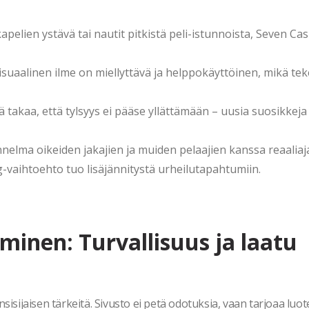
kapelien ystävä tai nautit pitkistä peli-istunnoista, Seven Ca
isuaalinen ilme on miellyttävä ja helppokäyttöinen, mikä te
iä takaa, että tylsyys ei pääse yllättämään – uusia suosikkeja
nelma oikeiden jakajien ja muiden pelaajien kanssa reaaliaj
-vaihtoehto tuo lisäjännitystä urheilutapahtumiin.
inen: Turvallisuus ja laatu
sisijaisen tärkeitä. Sivusto ei petä odotuksia, vaan tarjoaa luo