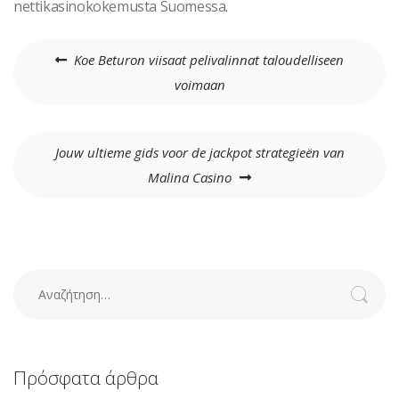
nettikasinokokemusta Suomessa.
Πλοήγηση
Koe Beturon viisaat pelivalinnat taloudelliseen
άρθρων
voimaan
Jouw ultieme gids voor de jackpot strategieën van
Malina Casino
Αναζήτηση
για:
Πρόσφατα άρθρα