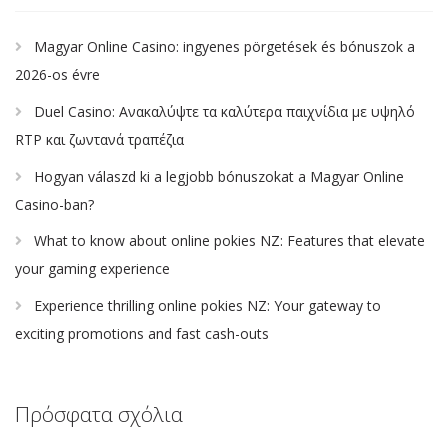
Magyar Online Casino: ingyenes pörgetések és bónuszok a
2026-os évre
Duel Casino: Ανακαλύψτε τα καλύτερα παιχνίδια με υψηλό
RTP και ζωντανά τραπέζια
Hogyan válaszd ki a legjobb bónuszokat a Magyar Online
Casino-ban?
What to know about online pokies NZ: Features that elevate
your gaming experience
Experience thrilling online pokies NZ: Your gateway to
exciting promotions and fast cash-outs
Πρόσφατα σχόλια