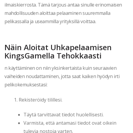
ilmaiskierrosta. Tämä tarjous antaa sinulle erinomaisen
mahdollisuuden aloittaa pelaaminen suuremmalla
pelikassalla ja useammilla yrityksillä voittaa.
Näin Aloitat Uhkapelaamisen
KingsGamella Tehokkaasti
n käyttäminen on niin yksinkertaista kuin seuraavien
vaiheiden noudattaminen, jotta saat kaiken hyödyn irti
pelikokemuksestasi:
Rekisteröidy tilillesi.
Täytä tarvittavat tiedot huolellisesti.
Varmista, että antamasi tiedot ovat oikein
tulevia nostoja varten.