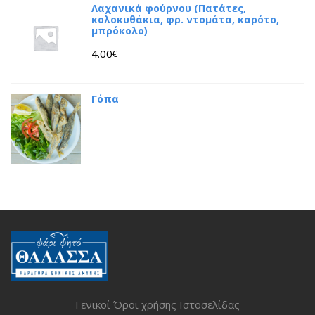
Λαχανικά φούρνου (Πατάτες,
κολοκυθάκια, φρ. ντομάτα, καρότο,
μπρόκολο)
4.00
€
Γόπα
Γενικοί Όροι χρήσης Ιστοσελίδας