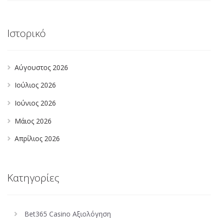
Ιστορικό
Αύγουστος 2026
Ιούλιος 2026
Ιούνιος 2026
Μάιος 2026
Απρίλιος 2026
Kατηγορίες
Bet365 Casino Αξιολόγηση