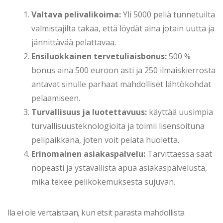
Valtava pelivalikoima:
Yli 5000 peliä tunnetuilta
valmistajilta takaa, että löydät aina jotain uutta ja
jännittävää pelattavaa.
Ensiluokkainen tervetuliaisbonus:
500 %
bonus aina 500 euroon asti ja 250 ilmaiskierrosta
antavat sinulle parhaat mahdolliset lähtökohdat
pelaamiseen.
Turvallisuus ja luotettavuus:
käyttää uusimpia
turvallisuusteknologioita ja toimii lisensoituna
pelipaikkana, joten voit pelata huoletta.
Erinomainen asiakaspalvelu:
Tarvittaessa saat
nopeasti ja ystävällistä apua asiakaspalvelusta,
mikä tekee pelikokemuksesta sujuvan.
lla ei ole vertaistaan, kun etsit parasta mahdollista