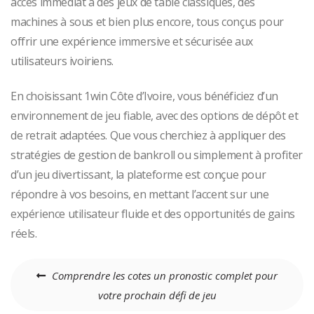
accès immédiat à des jeux de table classiques, des
machines à sous et bien plus encore, tous conçus pour
offrir une expérience immersive et sécurisée aux
utilisateurs ivoiriens.
En choisissant 1win Côte d’Ivoire, vous bénéficiez d’un
environnement de jeu fiable, avec des options de dépôt et
de retrait adaptées. Que vous cherchiez à appliquer des
stratégies de gestion de bankroll ou simplement à profiter
d’un jeu divertissant, la plateforme est conçue pour
répondre à vos besoins, en mettant l’accent sur une
expérience utilisateur fluide et des opportunités de gains
réels.
Πλοήγηση
Comprendre les cotes un pronostic complet pour
άρθρων
votre prochain défi de jeu