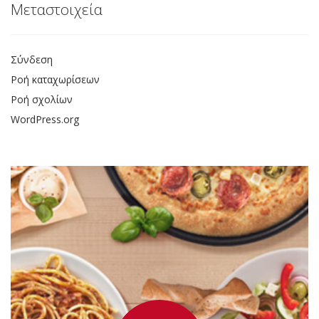
Μεταστοιχεία
Σύνδεση
Ροή καταχωρίσεων
Ροή σχολίων
WordPress.org