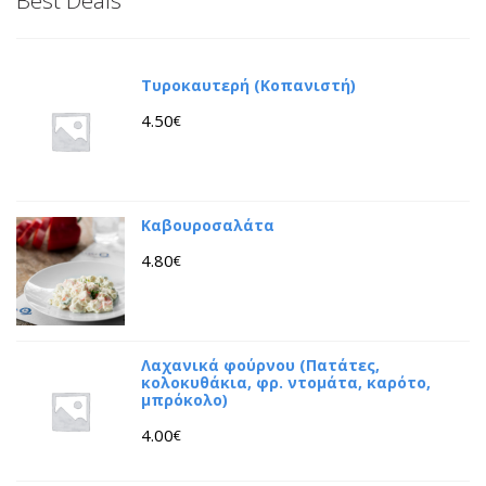
Best Deals
Τυροκαυτερή (Κοπανιστή)
4.50
€
Καβουροσαλάτα
4.80
€
Λαχανικά φούρνου (Πατάτες,
κολοκυθάκια, φρ. ντομάτα, καρότο,
μπρόκολο)
4.00
€