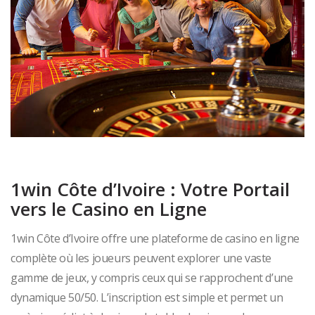
1win Côte d’Ivoire : Votre Portail
vers le Casino en Ligne
1win Côte d’Ivoire offre une plateforme de casino en ligne
complète où les joueurs peuvent explorer une vaste
gamme de jeux, y compris ceux qui se rapprochent d’une
dynamique 50/50. L’inscription est simple et permet un