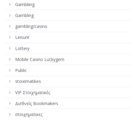
Gambliing
Gambling
gambling/casino
Leisure
Lottery
Mobile Casino Luckygem
Public
stoiximatikes
VIP Στοιχηματικές
Διεθνείς Bookmakers
στοιχηματικες