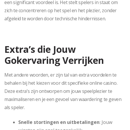
een significant voordeel is. Het stelt spelers in staat om
zich te concentreren op het spel en het plezier, zonder
afgeleid te worden door technische hindernissen.
Extra’s die Jouw
Gokervaring Verrijken
Met andere woorden, er zijn tal van extra voordelen te
behalen bij het kiezen voor dit specifieke online casino.
Deze extra’s zijn ontworpen om jouw speelplezier te
maximaliseren en je een gevoel van waardering te geven
als speler.
Snelle stortingen en uitbetalingen
: Jouw