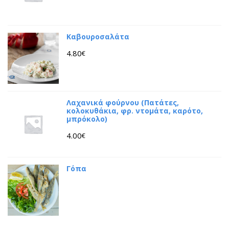
Καβουροσαλάτα
4.80
€
Λαχανικά φούρνου (Πατάτες,
κολοκυθάκια, φρ. ντομάτα, καρότο,
μπρόκολο)
4.00
€
Γόπα