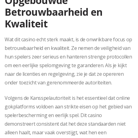
Opgebouwde
Betrouwbaarheid en
Kwaliteit
Wat dit casino echt sterk maakt, is de onwrikbare focus op
betrouwbaarheid en kwaliteit. Ze nemen de veiligheid van
hun spelers zeer serieus en hanteren strenge protocollen
om een eerlijke spelomgeving te garanderen. Als je kijkt
naar de licenties en regelgeving, zie je dat ze opereren
onder toezicht van gerenommeerde autoriteiten.
Volgens de Kansspelautoriteit is het essentieel dat online
gokplatforms voldoen aan strikte eisen op het gebied van
spelerbescherming en eerlijk spel. Dit casino
demonstreert consistent dat het deze standaarden niet
alleen haalt, maar vaak overstijgt, wat hen een