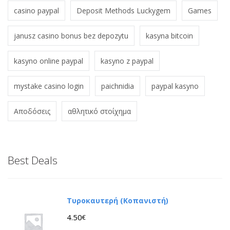
casino paypal
Deposit Methods Luckygem
Games
janusz casino bonus bez depozytu
kasyna bitcoin
kasyno online paypal
kasyno z paypal
mystake casino login
paichnidia
paypal kasyno
Αποδόσεις
αθλητικό στοίχημα
Best Deals
Τυροκαυτερή (Κοπανιστή)
4.50
€