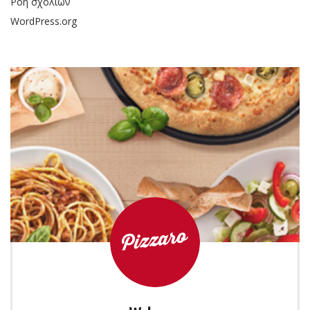
Ροή σχολίων
WordPress.org