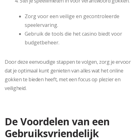
Stel je speellimieten in voor verantwoord gokken.
Zorg voor een veilige en gecontroleerde
speelervaring.
Gebruik de tools die het casino biedt voor
budgetbeheer.
Door deze eenvoudige stappen te volgen, zorg je ervoor
dat je optimaal kunt genieten van alles wat het online
gokken te bieden heeft, met een focus op plezier en
veiligheid.
De Voordelen van een
Gebruiksvriendelijk