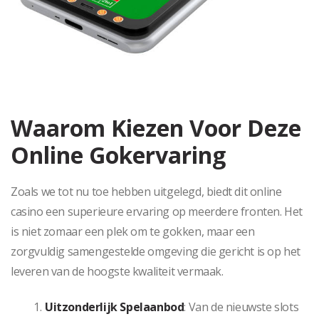
Waarom Kiezen Voor Deze
Online Gokervaring
Zoals we tot nu toe hebben uitgelegd, biedt dit online
casino een superieure ervaring op meerdere fronten. Het
is niet zomaar een plek om te gokken, maar een
zorgvuldig samengestelde omgeving die gericht is op het
leveren van de hoogste kwaliteit vermaak.
Uitzonderlijk Spelaanbod
: Van de nieuwste slots