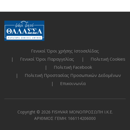
Γενικοί Όροι χρήσης Ιστοσελίδας
Γενικοί Όροι Παραγγελίας
Πολιτική Cookies
Πολιτική Facebook
Πολιτική Προστασίας Προσωπικών Δεδομένων
Επικοινωνία
Copyright © 2026 FISHVAR ΜΟΝΟΠΡΟΣΩΠΗ Ι.Κ.Ε.
ΑΡΙΘΜΟΣ ΓΕΜΗ: 166114206000