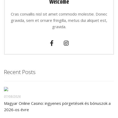
Welcome
Cras convallis nisl sit amet commodo molestie. Donec
gravida, sem et ornare fringilla, metus dui aliquet est,
gravida.
Recent Posts
07/08/2026
Magyar Online Casino: ingyenes pörgetések és bónuszok a
2026-os évre