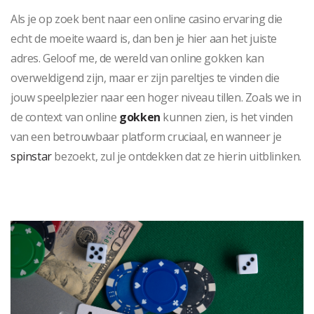
Als je op zoek bent naar een online casino ervaring die
echt de moeite waard is, dan ben je hier aan het juiste
adres. Geloof me, de wereld van online gokken kan
overweldigend zijn, maar er zijn pareltjes te vinden die
jouw speelplezier naar een hoger niveau tillen. Zoals we in
de context van online
gokken
kunnen zien, is het vinden
van een betrouwbaar platform cruciaal, en wanneer je
spinstar
bezoekt, zul je ontdekken dat ze hierin uitblinken.