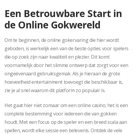
Een Betrouwbare Start in
de Online Gokwereld
Om te beginnen, de online gokervaring die hier wordt
geboden, is werkelijk een van de beste opties voor spelers
die op zoek zijn naar kwaliteit en plezier. Dit komt
voornamelijk door het slimme ontwerp dat zorgt voor een
ongeëvenaard gebruiksgemak. Als je hieraan de grote
hoeveelheid entertainment toevoegt die beschikbaar is,
zie je al snel waarom dit platform zo populair is.
Het gaat hier niet zomaar om een online casino; het is een
complete bestemming voor iedereen die van gokken
houdt. Met een focus op de speler en een breed scala aan
spellen, wordt elke sessie een belevenis. Ontdek de vele