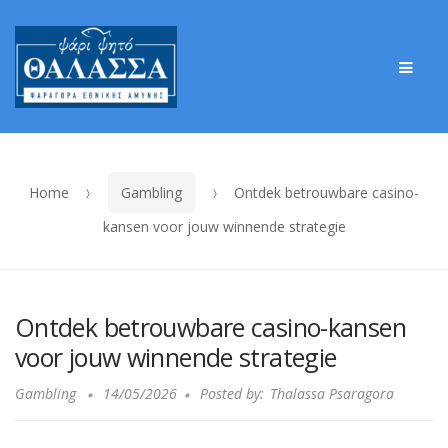
Men
Skip
Skip
to
to
navigation
content
Home
Gambling
Ontdek betrouwbare casino-
kansen voor jouw winnende strategie
Ontdek betrouwbare casino-kansen
voor jouw winnende strategie
Gambling
14/05/2026
Posted by:
Thalassa Psaragora