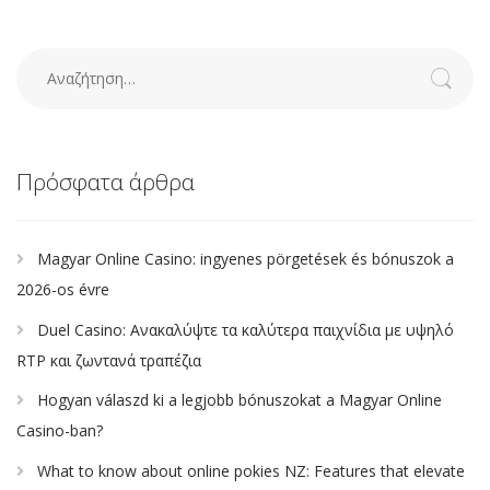
Αναζήτηση
για:
Πρόσφατα άρθρα
Magyar Online Casino: ingyenes pörgetések és bónuszok a
2026-os évre
Duel Casino: Ανακαλύψτε τα καλύτερα παιχνίδια με υψηλό
RTP και ζωντανά τραπέζια
Hogyan válaszd ki a legjobb bónuszokat a Magyar Online
Casino-ban?
What to know about online pokies NZ: Features that elevate