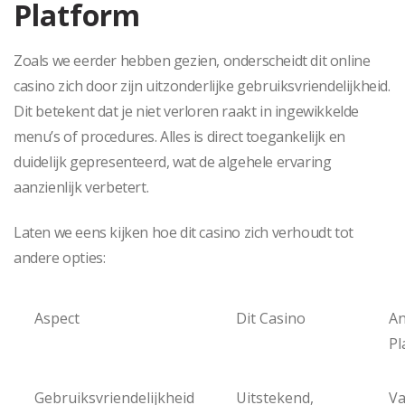
Platform
Zoals we eerder hebben gezien, onderscheidt dit online
casino zich door zijn uitzonderlijke gebruiksvriendelijkheid.
Dit betekent dat je niet verloren raakt in ingewikkelde
menu’s of procedures. Alles is direct toegankelijk en
duidelijk gepresenteerd, wat de algehele ervaring
aanzienlijk verbetert.
Laten we eens kijken hoe dit casino zich verhoudt tot
andere opties:
Aspect
Dit Casino
An
Pl
Gebruiksvriendelijkheid
Uitstekend,
Va