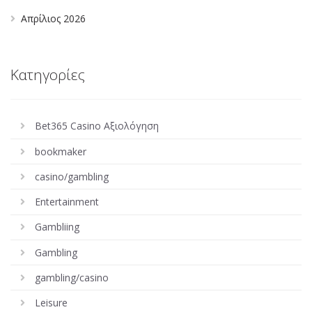
Απρίλιος 2026
Kατηγορίες
Bet365 Casino Αξιολόγηση
bookmaker
casino/gambling
Entertainment
Gambliing
Gambling
gambling/casino
Leisure