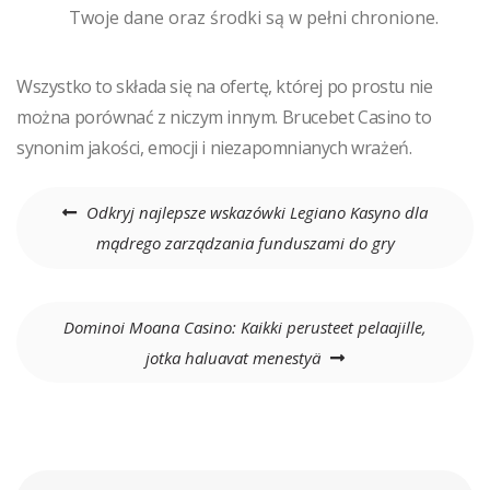
Twoje dane oraz środki są w pełni chronione.
Wszystko to składa się na ofertę, której po prostu nie
można porównać z niczym innym. Brucebet Casino to
synonim jakości, emocji i niezapomnianych wrażeń.
Πλοήγηση
Odkryj najlepsze wskazówki Legiano Kasyno dla
άρθρων
mądrego zarządzania funduszami do gry
Dominoi Moana Casino: Kaikki perusteet pelaajille,
jotka haluavat menestyä
Αναζήτηση