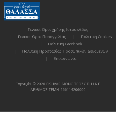
Γενικοί Όροι χρήσης Ιστοσελίδας
Γενικοί Όροι Παραγγελίας
Πολιτική Cookies
Πολιτική Facebook
Πολιτική Προστασίας Προσωπικών Δεδομένων
Επικοινωνία
Copyright © 2026 FISHVAR ΜΟΝΟΠΡΟΣΩΠΗ Ι.Κ.Ε.
ΑΡΙΘΜΟΣ ΓΕΜΗ: 166114206000