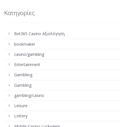
Kατηγορίες
Bet365 Casino Αξιολόγηση
bookmaker
casino/gambling
Entertainment
Gambliing
Gambling
gambling/casino
Leisure
Lottery
Mobile Casino Luckygem