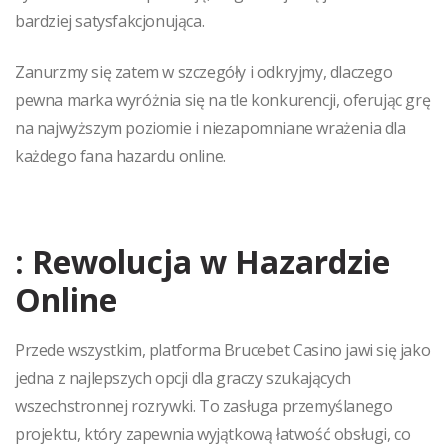
bardziej satysfakcjonująca.
Zanurzmy się zatem w szczegóły i odkryjmy, dlaczego
pewna marka wyróżnia się na tle konkurencji, oferując grę
na najwyższym poziomie i niezapomniane wrażenia dla
każdego fana hazardu online.
: Rewolucja w Hazardzie
Online
Przede wszystkim, platforma Brucebet Casino jawi się jako
jedna z najlepszych opcji dla graczy szukających
wszechstronnej rozrywki. To zasługa przemyślanego
projektu, który zapewnia wyjątkową łatwość obsługi, co