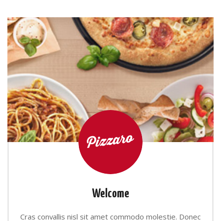
Welcome
Cras convallis nisl sit amet commodo molestie. Donec