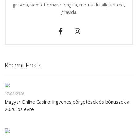
gravida, sem et ornare fringilla, metus dui aliquet est,
gravida.
Recent Posts
07/08/2026
Magyar Online Casino: ingyenes pörgetések és bónuszok a
2026-os évre