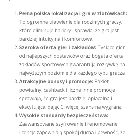
Pełna polska lokalizacja i gra w złotówkach:
To ogromne ułatwienie dla rodzimych graczy,
które eliminuje bariery i sprawia, że gra jest
bardziej intuicyjna i komfortowa.
Szeroka oferta gier i zakładów:
Tysiące gier
od najlepszych dostawców oraz bogata oferta
zakładów sportowych gwarantują rozrywkę na
najwyższym poziomie dla każdego typu gracza.
Atrakcyjne bonusy i promocje:
Pakiet
powitalny, cashback i liczne inne promocje
sprawiają, że gra jest bardziej opłacalna i
ekscytująca, dając Ci więcej szans na wygraną.
Wysokie standardy bezpieczeństwa:
Zaawansowane szyfrowanie i renomowane
licencje zapewniają spokój ducha i pewność, że