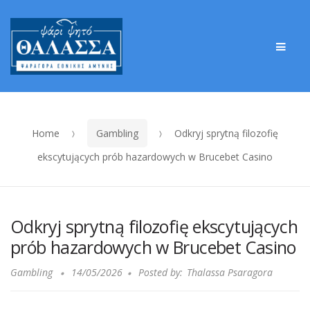
Men
Skip
Skip
to
to
navigation
content
Home
Gambling
Odkryj sprytną filozofię
ekscytujących prób hazardowych w Brucebet Casino
Odkryj sprytną filozofię ekscytujących
prób hazardowych w Brucebet Casino
Gambling
14/05/2026
Posted by:
Thalassa Psaragora