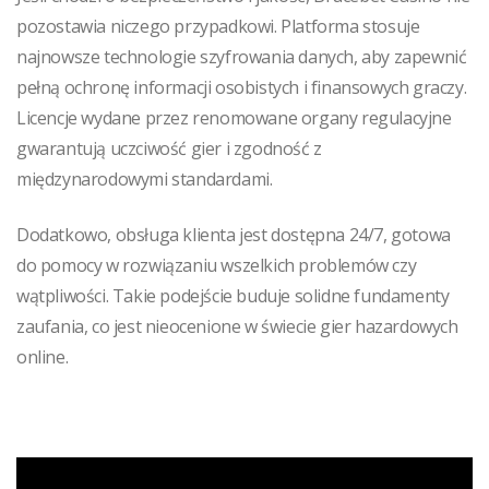
pozostawia niczego przypadkowi. Platforma stosuje
najnowsze technologie szyfrowania danych, aby zapewnić
pełną ochronę informacji osobistych i finansowych graczy.
Licencje wydane przez renomowane organy regulacyjne
gwarantują uczciwość gier i zgodność z
międzynarodowymi standardami.
Dodatkowo, obsługa klienta jest dostępna 24/7, gotowa
do pomocy w rozwiązaniu wszelkich problemów czy
wątpliwości. Takie podejście buduje solidne fundamenty
zaufania, co jest nieocenione w świecie gier hazardowych
online.