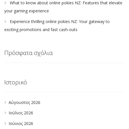
What to know about online pokies NZ: Features that elevate
your gaming experience
Experience thrilling online pokies NZ: Your gateway to
exciting promotions and fast cash-outs
Πρόσφατα σχόλια
Ιστορικό
Αύγουστος 2026
Ιούλιος 2026
Ιούνιος 2026