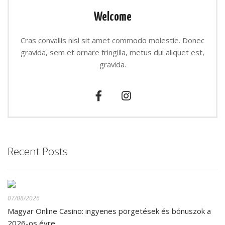
Welcome
Cras convallis nisl sit amet commodo molestie. Donec
gravida, sem et ornare fringilla, metus dui aliquet est,
gravida.
Recent Posts
07/08/2026
Magyar Online Casino: ingyenes pörgetések és bónuszok a
2026-os évre