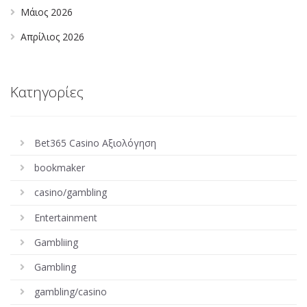
Μάιος 2026
Απρίλιος 2026
Kατηγορίες
Bet365 Casino Αξιολόγηση
bookmaker
casino/gambling
Entertainment
Gambliing
Gambling
gambling/casino