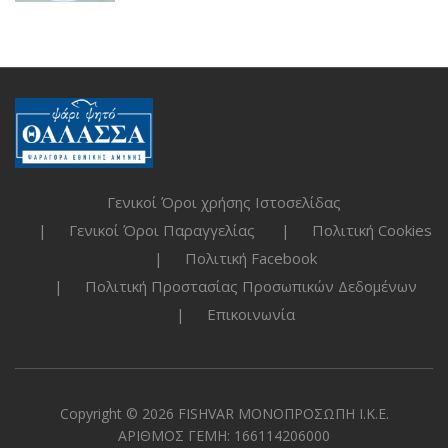
Γενικοί Όροι χρήσης Ιστοσελίδας
Γενικοί Όροι Παραγγελίας
Πολιτική Cookies
Πολιτική Facebook
Πολιτική Προστασίας Προσωπικών Δεδομένων
Επικοινωνία
Copyright © 2026 FISHVAR ΜΟΝΟΠΡΟΣΩΠΗ Ι.Κ.Ε.
ΑΡΙΘΜΟΣ ΓΕΜΗ: 166114206000