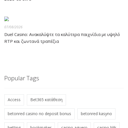
07/08/2026
Duel Casino: Ανακαλύψτε τα καλύτερα παιχνίδια με υψηλό
RTP και ζωντανά τραπέζια
Popular Tags
Access
Bet365 κατάθεση
betonred casino no deposit bonus
betonred kasyno
betting
bookmaker
casino aguero
casino blik