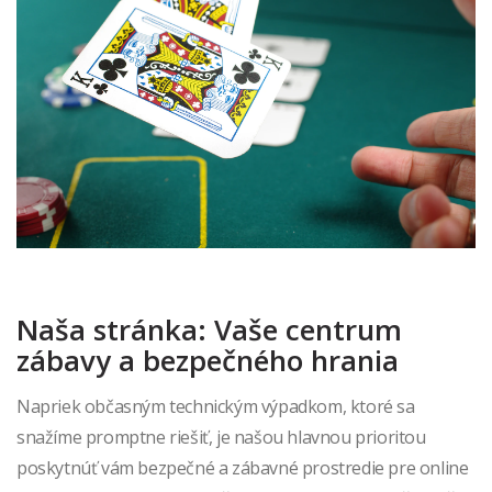
Naša stránka: Vaše centrum
zábavy a bezpečného hrania
Napriek občasným technickým výpadkom, ktoré sa
snažíme promptne riešiť, je našou hlavnou prioritou
poskytnúť vám bezpečné a zábavné prostredie pre online