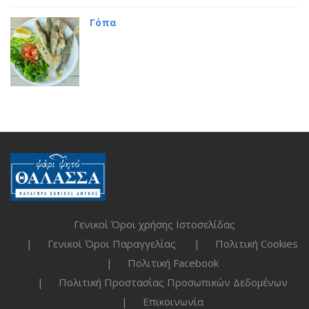
Γόπα
Γενικοί Όροι χρήσης Ιστοσελίδας
Γενικοί Όροι Παραγγελίας
Πολιτική Cookies
Πολιτική Facebook
Πολιτική Προστασίας Προσωπικών Δεδομένων
Επικοινωνία