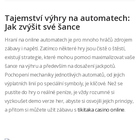
Tajemství výhry na automatech:
Jak zvýšit své šance
Hraní na online automatech je pro mnoho hráčů zdrojem
zábavy i napětí. Zatímco některé hry jsou čistě o štěstí,
existují strategie, které mohou pomoci maximalizovat vaše
šance na výhru a především na dosažení jackpotů.
Pochopení mechaniky jednotlivých automatů, od jejich
výplatních linií po speciální symboly, je klíčové. Než se
pustíte do hry o reálné peníze, je vždy rozumné si
vyzkoušet demo verze her, abyste si osvojili jejich principy,
a přitom si můžete užít zábavu s
tikitaka casino online
.