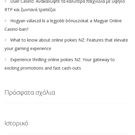
Duel Casino: Ανακαλύψτε τα καλύτερα παιχνίδια με υψηλό
RTP και ζωντανά τραπέζια
Hogyan válaszd ki a legjobb bónuszokat a Magyar Online
Casino-ban?
What to know about online pokies NZ: Features that elevate
your gaming experience
Experience thrilling online pokies NZ: Your gateway to
exciting promotions and fast cash-outs
Πρόσφατα σχόλια
Ιστορικό