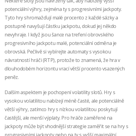
Některé sloty jsou navrženy tak, aby nabízely vyšší
potenciální výhry, zejména ty s progresivními jackpoty.
Tyto hry shromažďují malé procento z každé sázky a
postupně navyšují částku jackpotu, dokud jej někdo
nevyhraje. I když jsou šance na trefení obrovského
progresivního jackpotu malé, potenciální odměna je
obrovská. Pečlivě si vybírejte automaty s vysokou
návratností hráči (RTP), protože to znamená, že hra v
dlouhodobém horizontu vrací větší procento vsazených
peněz.
Dalším aspektem je pochopení volatility slotů. Hry s
vysokou volatilitou nabízejí méně časté, ale potenciálně
větší výhry, zatímco hry s nízkou volatilitou poskytují
častější, ale menší výplaty. Pro hráče zaměřené na
jackpoty může být vhodnější strategie zaměřit se na hry s
progresivními jackpoty nebo na ty s vyšší maximální