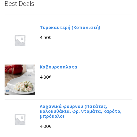
Best Deals
Τυροκαυτερή (Κοπανιστή)
4.50
€
Καβουροσαλάτα
4.80
€
Λαχανικά φούρνου (Πατάτες,
κολοκυθάκια, φρ. ντομάτα, καρότο,
μπρόκολο)
4.00
€