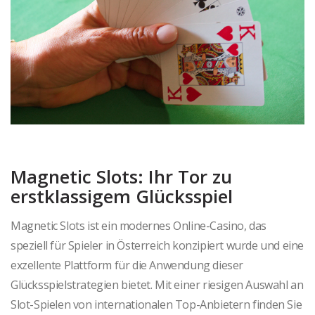
Magnetic Slots: Ihr Tor zu
erstklassigem Glücksspiel
Magnetic Slots ist ein modernes Online-Casino, das
speziell für Spieler in Österreich konzipiert wurde und eine
exzellente Plattform für die Anwendung dieser
Glücksspielstrategien bietet. Mit einer riesigen Auswahl an
Slot-Spielen von internationalen Top-Anbietern finden Sie