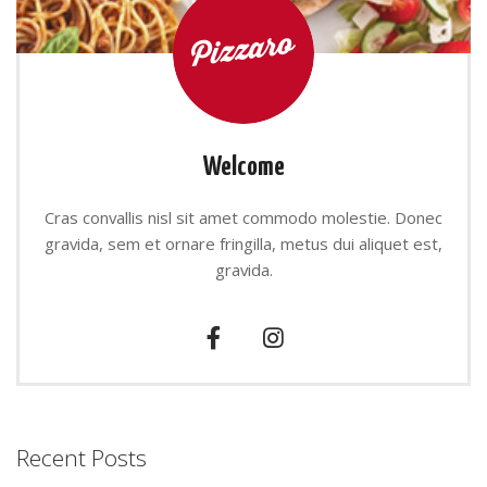
Welcome
Cras convallis nisl sit amet commodo molestie. Donec
gravida, sem et ornare fringilla, metus dui aliquet est,
gravida.
Recent Posts