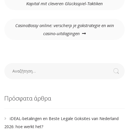
άρθρων
Kapital mit cleveren Glücksspiel-Taktiken
CasinoBossy online: verscherp je gokstrategie en win
casino-uitdagingen
Αναζήτηση
για:
Πρόσφατα άρθρα
iDEAL-betalingen en Beste Legale Goksites van Nederland
2026: hoe werkt het?