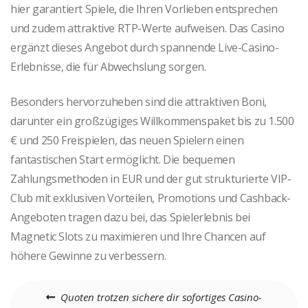
hier garantiert Spiele, die Ihren Vorlieben entsprechen
und zudem attraktive RTP-Werte aufweisen. Das Casino
ergänzt dieses Angebot durch spannende Live-Casino-
Erlebnisse, die für Abwechslung sorgen.
Besonders hervorzuheben sind die attraktiven Boni,
darunter ein großzügiges Willkommenspaket bis zu 1.500
€ und 250 Freispielen, das neuen Spielern einen
fantastischen Start ermöglicht. Die bequemen
Zahlungsmethoden in EUR und der gut strukturierte VIP-
Club mit exklusiven Vorteilen, Promotions und Cashback-
Angeboten tragen dazu bei, das Spielerlebnis bei
Magnetic Slots zu maximieren und Ihre Chancen auf
höhere Gewinne zu verbessern.
Πλοήγηση
Quoten trotzen sichere dir sofortiges Casino-