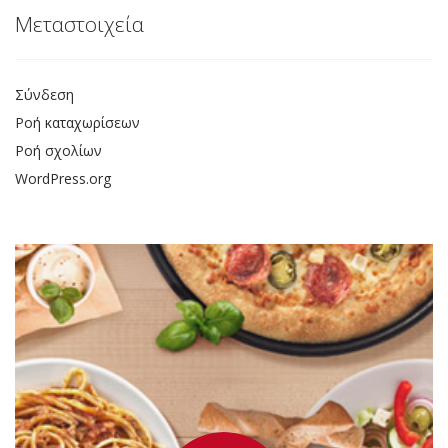
Μεταστοιχεία
Σύνδεση
Ροή καταχωρίσεων
Ροή σχολίων
WordPress.org