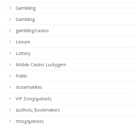
Gambliing
Gambling
gambling/casino
Leisure
Lottery
Mobile Casino Luckygem
Public
stoiximatikes
VIP Στοιχηματικές
Διεθνείς Bookmakers
στοιχηματικες