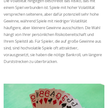
Die Volatilität hingegen beschreibt das Risiko, das mit
einem Spiel verbunden ist. Spiele mit hoher Volatilität
versprechen seltenere, aber dafür potenziell sehr hohe
Gewinne, während Spiele mit niedriger Volatilität
häufigere, aber kleinere Gewinne ausschütten. Die Wahl
hängt von Ihrer persönlichen Risikobereitschaft und
Ihrem Spielstil ab. Für Spieler, die auf große Gewinne aus
sind, sind hochvolatile Spiele oft attraktiver,
vorausgesetzt, sie haben die nötige Bankroll, um längere
Durststrecken zu überbrücken.