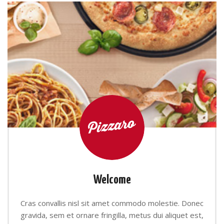
Welcome
Cras convallis nisl sit amet commodo molestie. Donec
gravida, sem et ornare fringilla, metus dui aliquet est,