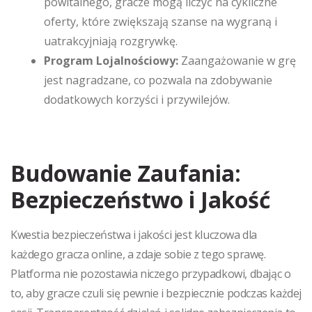
powitalnego, gracze mogą liczyć na cykliczne
oferty, które zwiększają szanse na wygraną i
uatrakcyjniają rozgrywkę.
Program Lojalnościowy:
Zaangażowanie w grę
jest nagradzane, co pozwala na zdobywanie
dodatkowych korzyści i przywilejów.
Budowanie Zaufania:
Bezpieczeństwo i Jakość
Kwestia bezpieczeństwa i jakości jest kluczowa dla
każdego gracza online, a zdaje sobie z tego sprawę.
Platforma nie pozostawia niczego przypadkowi, dbając o
to, aby gracze czuli się pewnie i bezpiecznie podczas każdej