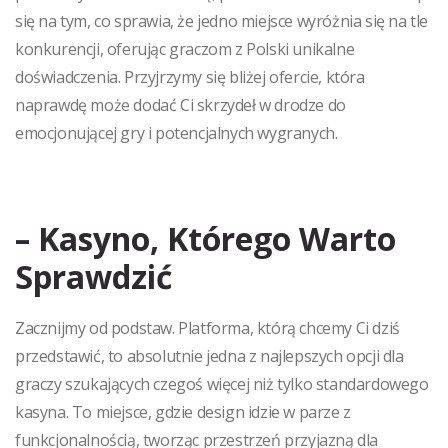
się na tym, co sprawia, że jedno miejsce wyróżnia się na tle
konkurencji, oferując graczom z Polski unikalne
doświadczenia. Przyjrzymy się bliżej ofercie, która
naprawdę może dodać Ci skrzydeł w drodze do
emocjonującej gry i potencjalnych wygranych.
– Kasyno, Którego Warto
Sprawdzić
Zacznijmy od podstaw. Platforma, którą chcemy Ci dziś
przedstawić, to absolutnie jedna z najlepszych opcji dla
graczy szukających czegoś więcej niż tylko standardowego
kasyna. To miejsce, gdzie design idzie w parze z
funkcjonalnością, tworząc przestrzeń przyjazną dla