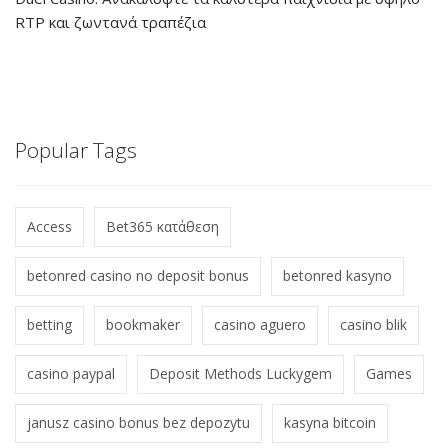
RTP και ζωντανά τραπέζια
Popular Tags
Access
Bet365 κατάθεση
betonred casino no deposit bonus
betonred kasyno
betting
bookmaker
casino aguero
casino blik
casino paypal
Deposit Methods Luckygem
Games
janusz casino bonus bez depozytu
kasyna bitcoin