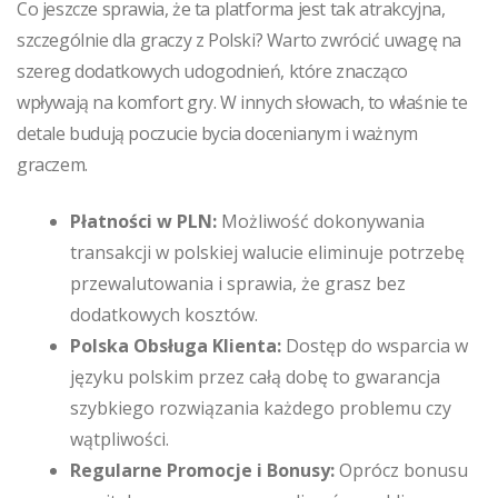
Co jeszcze sprawia, że ta platforma jest tak atrakcyjna,
szczególnie dla graczy z Polski? Warto zwrócić uwagę na
szereg dodatkowych udogodnień, które znacząco
wpływają na komfort gry. W innych słowach, to właśnie te
detale budują poczucie bycia docenianym i ważnym
graczem.
Płatności w PLN:
Możliwość dokonywania
transakcji w polskiej walucie eliminuje potrzebę
przewalutowania i sprawia, że grasz bez
dodatkowych kosztów.
Polska Obsługa Klienta:
Dostęp do wsparcia w
języku polskim przez całą dobę to gwarancja
szybkiego rozwiązania każdego problemu czy
wątpliwości.
Regularne Promocje i Bonusy:
Oprócz bonusu