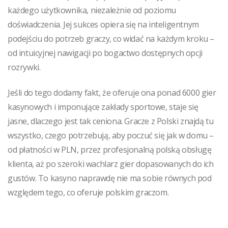
każdego użytkownika, niezależnie od poziomu
doświadczenia. Jej sukces opiera się na inteligentnym
podejściu do potrzeb graczy, co widać na każdym kroku –
od intuicyjnej nawigacji po bogactwo dostępnych opcji
rozrywki.
Jeśli do tego dodamy fakt, że oferuje ona ponad 6000 gier
kasynowych i imponujące zakłady sportowe, staje się
jasne, dlaczego jest tak ceniona. Gracze z Polski znajdą tu
wszystko, czego potrzebują, aby poczuć się jak w domu –
od płatności w PLN, przez profesjonalną polską obsługę
klienta, aż po szeroki wachlarz gier dopasowanych do ich
gustów. To kasyno naprawdę nie ma sobie równych pod
względem tego, co oferuje polskim graczom.