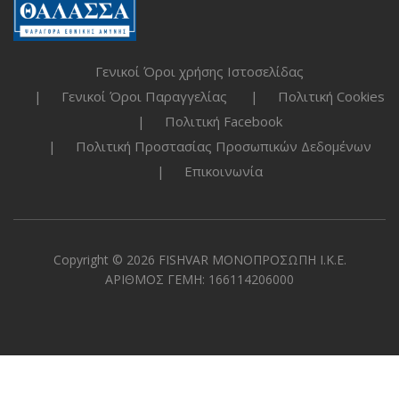
Γενικοί Όροι χρήσης Ιστοσελίδας
Γενικοί Όροι Παραγγελίας
Πολιτική Cookies
Πολιτική Facebook
Πολιτική Προστασίας Προσωπικών Δεδομένων
Επικοινωνία
Copyright © 2026 FISHVAR ΜΟΝΟΠΡΟΣΩΠΗ Ι.Κ.Ε.
ΑΡΙΘΜΟΣ ΓΕΜΗ: 166114206000