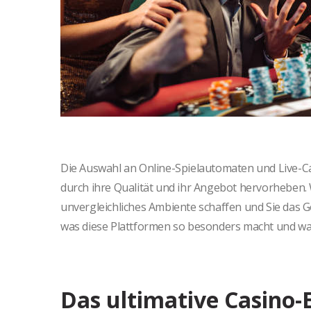
Die Auswahl an Online-Spielautomaten und Live-Casi
durch ihre Qualität und ihr Angebot hervorheben. 
unvergleichliches Ambiente schaffen und Sie das 
was diese Plattformen so besonders macht und war
Das ultimative Casino-