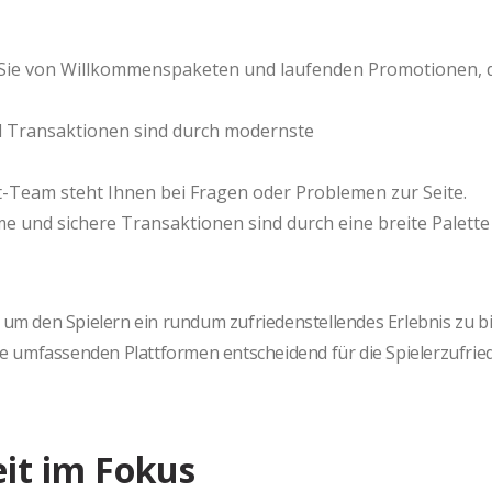
 Sie von Willkommenspaketen und laufenden Promotionen, d
 Transaktionen sind durch modernste
-Team steht Ihnen bei Fragen oder Problemen zur Seite.
 und sichere Transaktionen sind durch eine breite Palette
 um den Spielern ein rundum zufriedenstellendes Erlebnis zu bi
 umfassenden Plattformen entscheidend für die Spielerzufried
it im Fokus