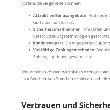
Vorteile, die Sie genießen können:
Attraktive Bonusangebote:
Profitieren
Guthaben aufstocken.
Sicherheitsmaßnahmen:
Ihre Daten und
Verschlüsselungstechnologien geschützt.
Kundensupport:
Ein engagiertes Support
Vielfältige Zahlungsmethoden:
Bequeme
Zahlungsoptionen gewährleistet.
Wie wir sehen können, wird hier an nichts gespart,
Laut Berichten von Branchenverbänden sind solche
Vertrauen und Sicherhe