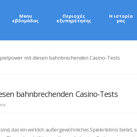
Menu
Περιοχές
Η ιστορία
εβδομάδας
εξυπηρέτησης
μας
e Spielpower mit diesen bahnbrechenden Casino-Tests
 diesen bahnbrechenden Casino-Tests
ora
nd, das ein wirklich außergewöhnliches Spielerlebnis bietet, s