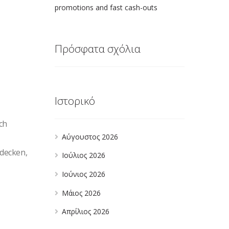
promotions and fast cash-outs
Πρόσφατα σχόλια
Ιστορικό
ch
Αύγουστος 2026
tdecken,
Ιούλιος 2026
Ιούνιος 2026
Μάιος 2026
Απρίλιος 2026