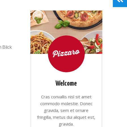
 Blick
Welcome
Cras convallis nisl sit amet
commodo molestie. Donec
gravida, sem et ornare
fringilla, metus dui aliquet est,
gravida.