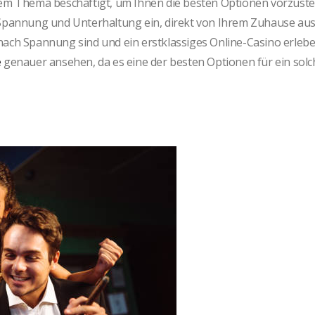
dem Thema beschäftigt, um Ihnen die besten Optionen vorzustel
ler Spannung und Unterhaltung ein, direkt von Ihrem Zuhause au
nach Spannung sind und ein erstklassiges Online-Casino erleb
e
genauer ansehen, da es eine der besten Optionen für ein solc