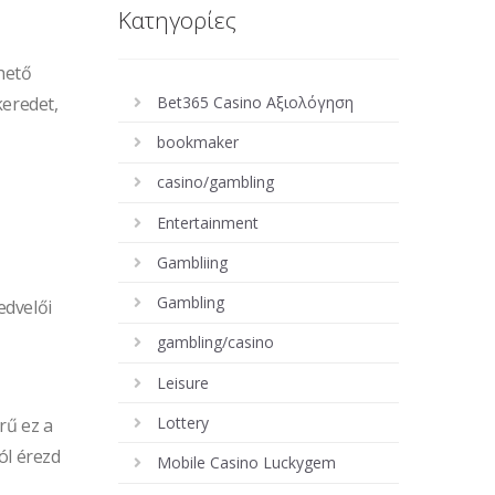
Kατηγορίες
hető
keredet,
Bet365 Casino Αξιολόγηση
bookmaker
casino/gambling
Entertainment
Gambliing
Gambling
edvelői
gambling/casino
Leisure
Lottery
rű ez a
ól érezd
Mobile Casino Luckygem