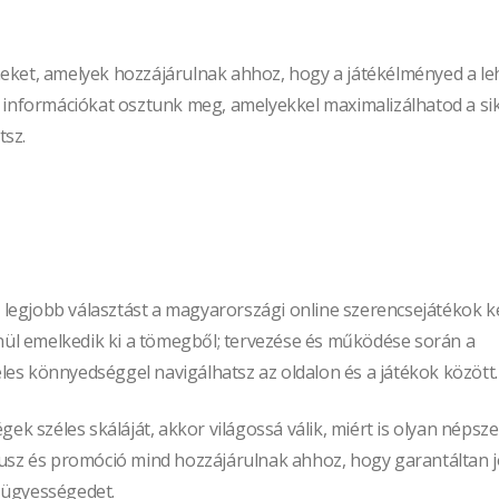
eket, amelyek hozzájárulnak ahhoz, hogy a játékélményed a le
 információkat osztunk meg, amelyekkel maximalizálhatod a si
tsz.
k legjobb választást a magyarországi online szerencsejátékok k
enül emelkedik ki a tömegből; tervezése és működése során a
eles könnyedséggel navigálhatsz az oldalon és a játékok között.
ek széles skáláját, akkor világossá válik, miért is olyan népsze
usz és promóció mind hozzájárulnak ahhoz, hogy garantáltan j
 ügyességedet.