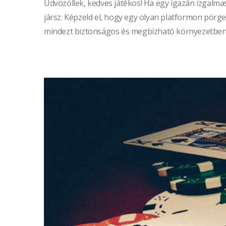
Üdvözöllek, kedves játékos! Ha egy igazán izgalm
jársz. Képzeld el, hogy egy olyan platformon pörge
mindezt biztonságos és megbízható környezetben