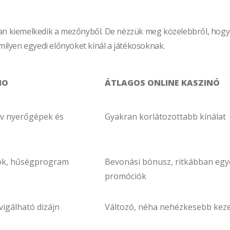
an kiemelkedik a mezőnyből. De nézzük meg közelebbről, hogy
milyen egyedi előnyöket kínál a játékosoknak.
NO
ÁTLAGOS ONLINE KASZINÓ
ív nyerőgépek és
Gyakran korlátozottabb kínálat
tok, hűségprogram
Bevonási bónusz, ritkábban eg
promóciók
vigálható dizájn
Változó, néha nehézkesebb keze