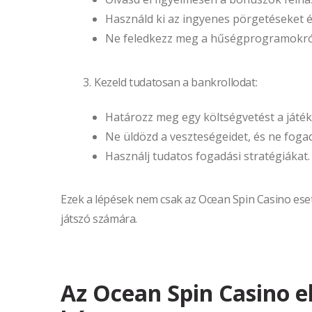
Használd ki az ingyenes pörgetéseket é
Ne feledkezz meg a hűségprogramokró
Kezeld tudatosan a bankrollodat:
Határozz meg egy költségvetést a játék
Ne üldözd a veszteségeidet, és ne fog
Használj tudatos fogadási stratégiákat.
Ezek a lépések nem csak az Ocean Spin Casino ese
játszó számára.
Az Ocean Spin Casino e