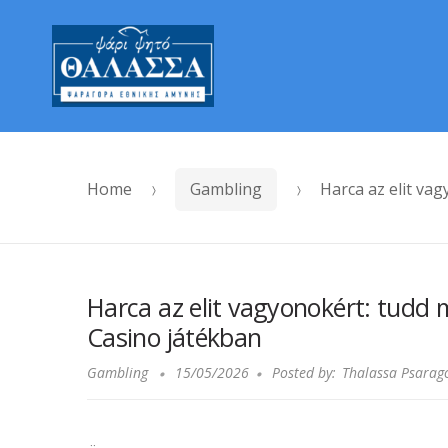
Skip
Skip
to
to
navigation
content
Home
Gambling
Harca az elit va
Harca az elit vagyonokért: tudd
Casino játékban
Gambling
15/05/2026
Posted by:
Thalassa Psarag