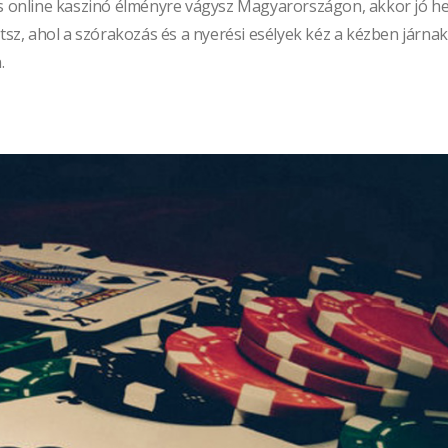
as online kaszinó élményre vágysz Magyarországon, akkor jó h
tsz, ahol a szórakozás és a nyerési esélyek kéz a kézben járnak
.