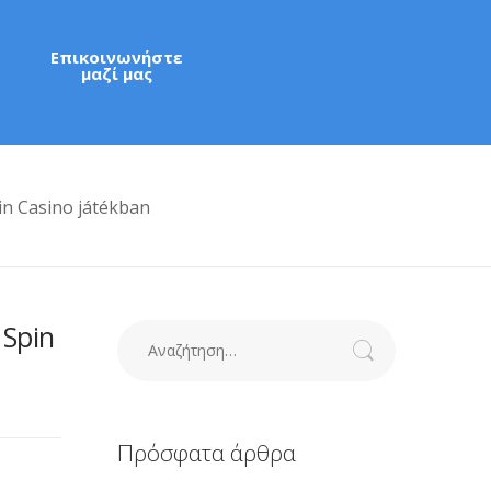
Επικοινωνήστε
μαζί μας
in Casino játékban
 Spin
Αναζήτηση
για:
Πρόσφατα άρθρα