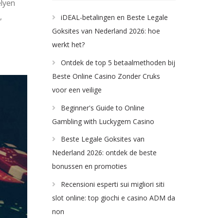
elyen
,
iDEAL-betalingen en Beste Legale
Goksites van Nederland 2026: hoe
werkt het?
Ontdek de top 5 betaalmethoden bij
Beste Online Casino Zonder Cruks
voor een veilige
Beginner's Guide to Online
Gambling with Luckygem Casino
Beste Legale Goksites van
Nederland 2026: ontdek de beste
bonussen en promoties
Recensioni esperti sui migliori siti
slot online: top giochi e casino ADM da
non