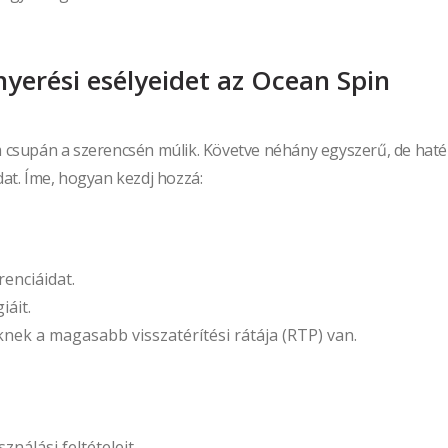
yerési esélyeidet az Ocean Spin
em csupán a szerencsén múlik. Követve néhány egyszerű, de hat
dat. Íme, hogyan kezdj hozzá:
renciáidat.
iáit.
nek a magasabb visszatérítési rátája (RTP) van.
nálási feltételeit.