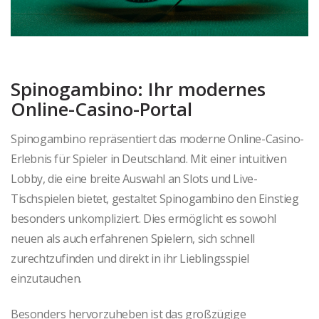
Spinogambino: Ihr modernes
Online-Casino-Portal
Spinogambino repräsentiert das moderne Online-Casino-
Erlebnis für Spieler in Deutschland. Mit einer intuitiven
Lobby, die eine breite Auswahl an Slots und Live-
Tischspielen bietet, gestaltet Spinogambino den Einstieg
besonders unkompliziert. Dies ermöglicht es sowohl
neuen als auch erfahrenen Spielern, sich schnell
zurechtzufinden und direkt in ihr Lieblingsspiel
einzutauchen.
Besonders hervorzuheben ist das großzügige