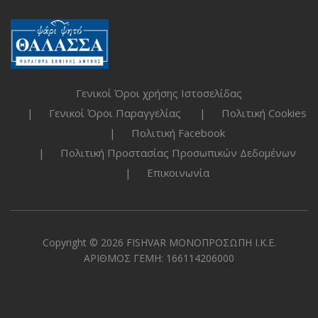
Γενικοί Όροι χρήσης Ιστοσελίδας
Γενικοί Όροι Παραγγελίας
Πολιτική Cookies
Πολιτική Facebook
Πολιτική Προστασίας Προσωπικών Δεδομένων
Επικοινωνία
Copyright © 2026 FISHVAR ΜΟΝΟΠΡΟΣΩΠΗ Ι.Κ.Ε.
ΑΡΙΘΜΟΣ ΓΕΜΗ: 166114206000