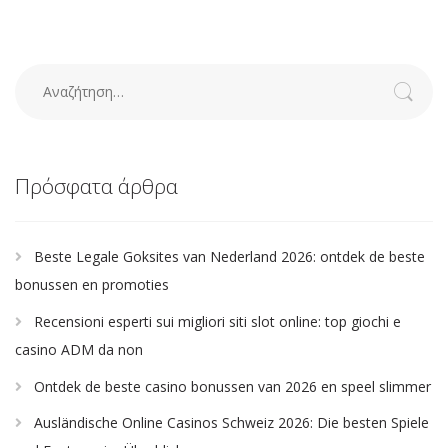
Αναζήτηση
για:
Πρόσφατα άρθρα
Beste Legale Goksites van Nederland 2026: ontdek de beste
bonussen en promoties
Recensioni esperti sui migliori siti slot online: top giochi e
casino ADM da non
Ontdek de beste casino bonussen van 2026 en speel slimmer
Ausländische Online Casinos Schweiz 2026: Die besten Spiele