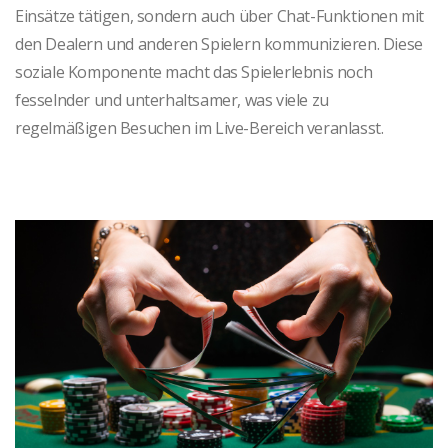
Einsätze tätigen, sondern auch über Chat-Funktionen mit
den Dealern und anderen Spielern kommunizieren. Diese
soziale Komponente macht das Spielerlebnis noch
fesselnder und unterhaltsamer, was viele zu
regelmäßigen Besuchen im Live-Bereich veranlasst.