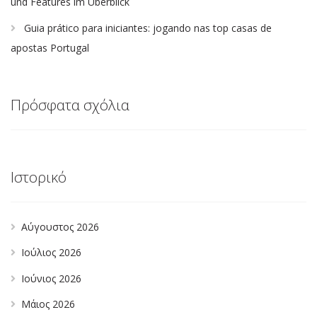
und Features im Überblick
Guia prático para iniciantes: jogando nas top casas de
apostas Portugal
Πρόσφατα σχόλια
Ιστορικό
Αύγουστος 2026
Ιούλιος 2026
Ιούνιος 2026
Μάιος 2026