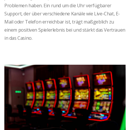
Problemen haben. Ein rund um die Uhr verfügbarer
Support, der über verschiedene Kanäle wie Live-Chat, E-
Mail oder Telefon erreichbar ist, trägt maßgeblich zu
einem positiven Spielerlebnis bei und stärkt das Vertrauen
in das Casino.