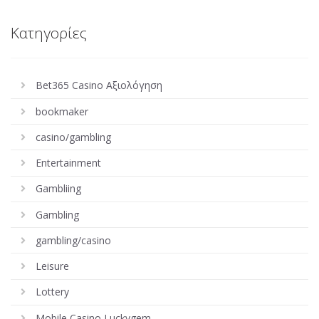
Kατηγορίες
Bet365 Casino Αξιολόγηση
bookmaker
casino/gambling
Entertainment
Gambliing
Gambling
gambling/casino
Leisure
Lottery
Mobile Casino Luckygem