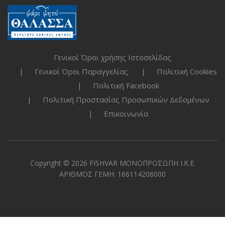
Γενικοί Όροι χρήσης Ιστοσελίδας
Γενικοί Όροι Παραγγελίας
Πολιτική Cookies
Πολιτική Facebook
Πολιτική Προστασίας Προσωπικών Δεδομένων
Επικοινωνία
Copyright © 2026 FISHVAR ΜΟΝΟΠΡΟΣΩΠΗ Ι.Κ.Ε.
ΑΡΙΘΜΟΣ ΓΕΜΗ: 166114206000