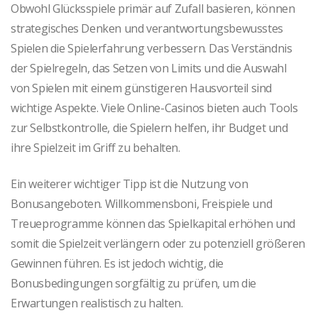
Obwohl Glücksspiele primär auf Zufall basieren, können
strategisches Denken und verantwortungsbewusstes
Spielen die Spielerfahrung verbessern. Das Verständnis
der Spielregeln, das Setzen von Limits und die Auswahl
von Spielen mit einem günstigeren Hausvorteil sind
wichtige Aspekte. Viele Online-Casinos bieten auch Tools
zur Selbstkontrolle, die Spielern helfen, ihr Budget und
ihre Spielzeit im Griff zu behalten.
Ein weiterer wichtiger Tipp ist die Nutzung von
Bonusangeboten. Willkommensboni, Freispiele und
Treueprogramme können das Spielkapital erhöhen und
somit die Spielzeit verlängern oder zu potenziell größeren
Gewinnen führen. Es ist jedoch wichtig, die
Bonusbedingungen sorgfältig zu prüfen, um die
Erwartungen realistisch zu halten.