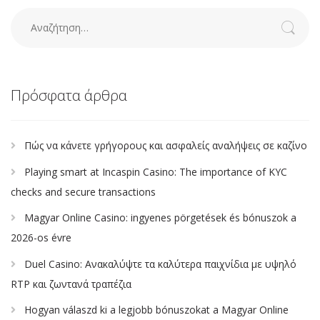
Αναζήτηση
για:
Πρόσφατα άρθρα
Πώς να κάνετε γρήγορους και ασφαλείς αναλήψεις σε καζίνο
Playing smart at Incaspin Casino: The importance of KYC
checks and secure transactions
Magyar Online Casino: ingyenes pörgetések és bónuszok a
2026-os évre
Duel Casino: Ανακαλύψτε τα καλύτερα παιχνίδια με υψηλό
RTP και ζωντανά τραπέζια
Hogyan válaszd ki a legjobb bónuszokat a Magyar Online