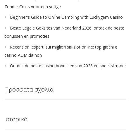
Zonder Cruks voor een veilige
Beginner's Guide to Online Gambling with Luckygem Casino
Beste Legale Goksites van Nederland 2026: ontdek de beste
bonussen en promoties
Recensioni esperti sui migliori siti slot online: top giochi e
casino ADM da non
Ontdek de beste casino bonussen van 2026 en speel slimmer
Πρόσφατα σχόλια
Ιστορικό