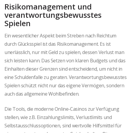
Risikomanagement und
verantwortungsbewusstes
Spielen
Ein wesentlicher Aspekt beim Streben nach Reichtum
durch Glücksspiel ist das Risikomanagement. Es ist
unerlässlich, nur mit Geld zu spielen, dessen Verlust man
sich leisten kann. Das Setzen von klaren Budgets und das
Einhalten dieser Grenzen sind entscheidend, um nicht in
eine Schuldenfalle zu geraten. Verantwortungsbewusstes
Spielen schützt nicht nur das eigene Vermögen, sondern
auch das allgemeine Wohlbefinden.
Die Tools, die moderne Online-Casinos zur Verfügung
stellen, wie z.B. Einzahlungslimits, Verlustlimits und
Selbstausschlussoptionen, sind wertvolle Hilfsmittel für