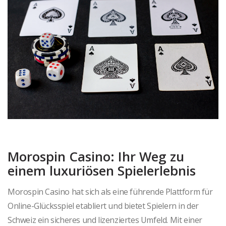
Morospin Casino: Ihr Weg zu
einem luxuriösen Spielerlebnis
Morospin Casino hat sich als eine führende Plattform für
Online-Glücksspiel etabliert und bietet Spielern in der
Schweiz ein sicheres und lizenziertes Umfeld. Mit einer