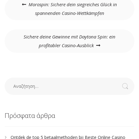
Πλοήγηση
Morospin: Sichere dein siegreiches Glück in
άρθρων
spannenden Casino-Wettkämpfen
Sichere deine Gewinne mit Daytona Spin: ein
profitabler Casino-Ausblick
Αναζήτηση
για:
Πρόσφατα άρθρα
Ontdek de top 5 betaalmethoden bij Beste Online Casino