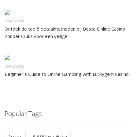
06/08/2026
Ontdek de top 5 betaalmethoden bij Beste Online Casino
Zonder Cruks voor een veilige
06/08/2026
Beginner's Guide to Online Gambling with Luckygem Casino
Popular Tags
Access
Bet365 κατάθεση