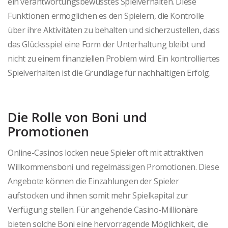
ein verantwortungsbewusstes Spielverhalten. Diese
Funktionen ermöglichen es den Spielern, die Kontrolle
über ihre Aktivitäten zu behalten und sicherzustellen, dass
das Glücksspiel eine Form der Unterhaltung bleibt und
nicht zu einem finanziellen Problem wird. Ein kontrolliertes
Spielverhalten ist die Grundlage für nachhaltigen Erfolg.
Die Rolle von Boni und
Promotionen
Online-Casinos locken neue Spieler oft mit attraktiven
Willkommensboni und regelmässigen Promotionen. Diese
Angebote können die Einzahlungen der Spieler
aufstocken und ihnen somit mehr Spielkapital zur
Verfügung stellen. Für angehende Casino-Millionäre
bieten solche Boni eine hervorragende Möglichkeit, die