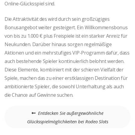
Online-Glücksspiel sind.
Die Attraktivität des wird durch sein großzügiges
Bonusangebot weiter gesteigert. Ein Willkommensbonus
von bis zu 1.000 € plus Freispiele ist ein starker Anreiz für
Neukunden. Darüber hinaus sorgen regelmäßige
Aktionen und ein mehrstufiges VIP-Programm dafür, dass
auch bestehende Spieler kontinuierlich belohnt werden.
Diese Elemente, kombiniert mit der schieren Vielfalt der
Spiele, machen das zu einer erstklassigen Destination für
ambitionierte Spieler, die sowohl Unterhaltung als auch
die Chance auf Gewinne suchen.
Πλοήγηση
Entdecken Sie außergewöhnliche
άρθρων
Glücksspielmöglichkeiten bei Rodeo Slots