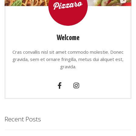
Welcome
Cras convallis nisl sit amet commodo molestie. Donec
gravida, sem et ornare fringilla, metus dui aliquet est,
gravida.
Recent Posts