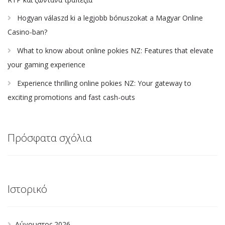
Hogyan válaszd ki a legjobb bónuszokat a Magyar Online
Casino-ban?
What to know about online pokies NZ: Features that elevate
your gaming experience
Experience thrilling online pokies NZ: Your gateway to
exciting promotions and fast cash-outs
Πρόσφατα σχόλια
Ιστορικό
Αύγουστος 2026