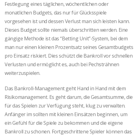
Festlegung eines täglichen, wöchentlichen oder
monatlichen Budgets, das nur für Glücksspiele
vorgesehen ist und dessen Verlust man sich leisten kann.
Dieses Budget sollte niemals überschritten werden. Eine
gängige Methode ist das “Betting Unit”-System, bei dem
man nur einen kleinen Prozentsatz seines Gesamtbudgets
pro Einsatz riskiert. Dies schützt die Bankroll vor schnellen
Verlusten und ermöglicht es, auch bei Pechsträhnen
weiterzuspielen.
Das Bankroll-Management geht Hand in Hand mit dem
Risikomanagement. Es geht darum, die Gesamtsumme, die
für das Spielen zur Verfügung steht, klug zu verwalten.
Anfänger im sollten mit kleinen Einsätzen beginnen, um
ein Gefühl für die Spiele zu bekommen und die eigene
Bankroll zu schonen. Fortgeschrittene Spieler können das