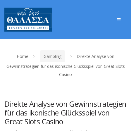
Men
Skip
Skip
to
to
navigation
content
Home
Gambling
Direkte Analyse von
Gewinnstrategien für das ikonische Glücksspiel von Great Slots
Casino
Direkte Analyse von Gewinnstrategien
für das ikonische Glücksspiel von
Great Slots Casino