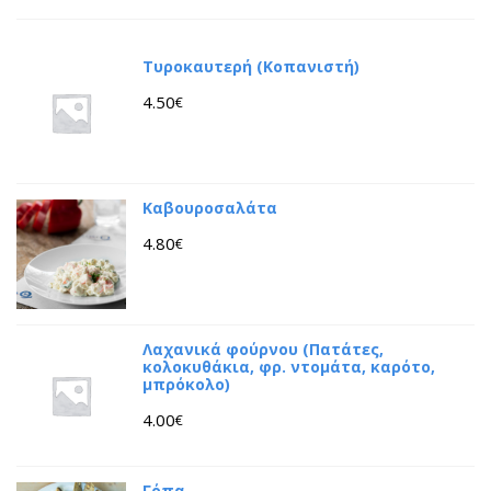
Τυροκαυτερή (Κοπανιστή)
4.50
€
Καβουροσαλάτα
4.80
€
Λαχανικά φούρνου (Πατάτες,
κολοκυθάκια, φρ. ντομάτα, καρότο,
μπρόκολο)
4.00
€
Γόπα