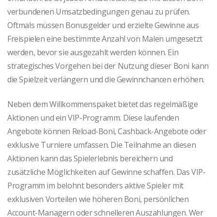
verbundenen Umsatzbedingungen genau zu prüfen.
Oftmals müssen Bonusgelder und erzielte Gewinne aus
Freispielen eine bestimmte Anzahl von Malen umgesetzt
werden, bevor sie ausgezahlt werden können. Ein
strategisches Vorgehen bei der Nutzung dieser Boni kann
die Spielzeit verlängern und die Gewinnchancen erhöhen.
Neben dem Willkommenspaket bietet das regelmäßige
Aktionen und ein VIP-Programm. Diese laufenden
Angebote können Reload-Boni, Cashback-Angebote oder
exklusive Turniere umfassen. Die Teilnahme an diesen
Aktionen kann das Spielerlebnis bereichern und
zusätzliche Möglichkeiten auf Gewinne schaffen. Das VIP-
Programm im belohnt besonders aktive Spieler mit
exklusiven Vorteilen wie höheren Boni, persönlichen
Account-Managern oder schnelleren Auszahlungen. Wer