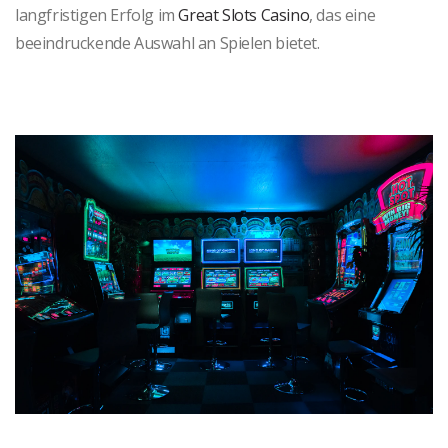
langfristigen Erfolg im
Great Slots Casino
, das eine
beeindruckende Auswahl an Spielen bietet.