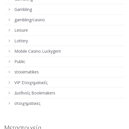
Gambling
gambling/casino
Leisure
Lottery
Mobile Casino Luckygem
Public
stoiximatikes
VIP Στοιχηματικές
Διεθνείς Bookmakers
στοιχηματικες
Μεταστοιχεία