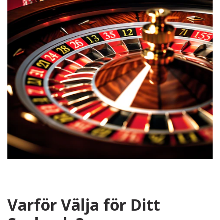
Varför Välja för Ditt