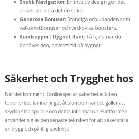
Snabb Navigation:
En intuitiv design gör det
enkelt att hitta det du söker.
Generösa Bonusar:
Ständiga erbjudanden som
välkomstbonusar och veckovisa boosters.
Kundsupport Dygnet Runt:
Få hjälp när du
behöver den, oavsett tid på dygnet.
Säkerhet och Trygghet hos
När det kommer till onlinespel är säkerhet alltid en
topprioritet. lämnar inget åt slumpen när det gäller att
skydda sina spelare och deras information. Plattformen
använder sig av den senaste tekniken för att säkerställa
en trygg och pålitlig spelmiljö.