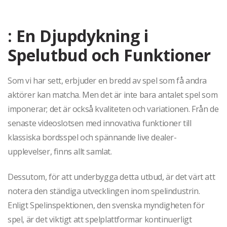
: En Djupdykning i
Spelutbud och Funktioner
Som vi har sett, erbjuder en bredd av spel som få andra
aktörer kan matcha. Men det är inte bara antalet spel som
imponerar; det är också kvaliteten och variationen. Från de
senaste videoslotsen med innovativa funktioner till
klassiska bordsspel och spännande live dealer-
upplevelser, finns allt samlat.
Dessutom, för att underbygga detta utbud, är det värt att
notera den ständiga utvecklingen inom spelindustrin.
Enligt Spelinspektionen, den svenska myndigheten för
spel, är det viktigt att spelplattformar kontinuerligt