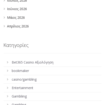
Ιούλιος 2026
Ιούνιος 2026
Μάιος 2026
Απρίλιος 2026
Kατηγορίες
Bet365 Casino Αξιολόγηση
bookmaker
casino/gambling
Entertainment
Gambliing
Gambling