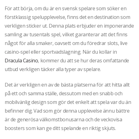
För att börja, om du är en svensk spelare som söker en
förstklassig spelupplevelse, finns det en destination som
verkligen sticker ut. Denna plats erbjuder en imponerande
samling av tusentals spel, vilket garanterar att det finns
något för alla smaker, oavsett om du föredrar slots, live
casino-spel eller sportvadslagning. När du kollar in
Dracula Casino
, kommer du att se hur deras omfattande
utbud verkligen täcker alla typer av spelare.
Det är verkligen en av de bästa platserna för att hitta allt
på ett och samma ställe, dessutom med en snabb och
mobilvänlig design som gör det enkelt att spela var du än
befinner dig. Vad som gör denna upplevelse ännu bättre
är de generösa välkomstbonusarna och de veckovisa
boosters som kan ge ditt spelande en riktig skjuts.