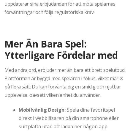
uppdaterar sina erbjudanden för att möta spelarnas
förväntningar och följa regulatoriska krav.
Mer Än Bara Spel:
Ytterligare Fördelar med
Med andra ord, erbjuder mer än bara ett brett spelutbud.
Plattformen är byggd med spelaren i fokus, vilket märks
på flera sätt. Du kan förvänta dig en smidig och njutbar
upplevelse, oavsett vilken enhet du använder.
Mobilvänlig Design:
Spela dina favoritspel
direkt i webbläsaren på din smartphone eller
surfplatta utan att ladda ner någon app.