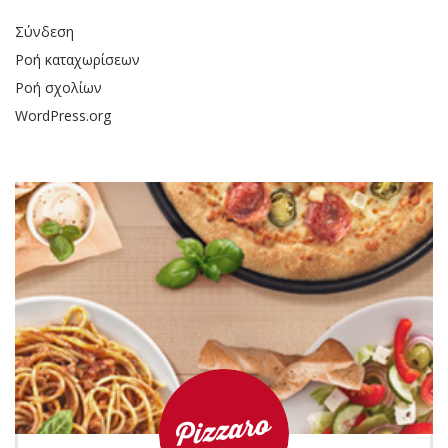
Σύνδεση
Ροή καταχωρίσεων
Ροή σχολίων
WordPress.org