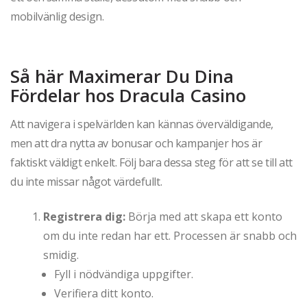
mobilvänlig design.
Så här Maximerar Du Dina
Fördelar hos Dracula Casino
Att navigera i spelvärlden kan kännas överväldigande,
men att dra nytta av bonusar och kampanjer hos är
faktiskt väldigt enkelt. Följ bara dessa steg för att se till att
du inte missar något värdefullt.
Registrera dig:
Börja med att skapa ett konto
om du inte redan har ett. Processen är snabb och
smidig.
Fyll i nödvändiga uppgifter.
Verifiera ditt konto.