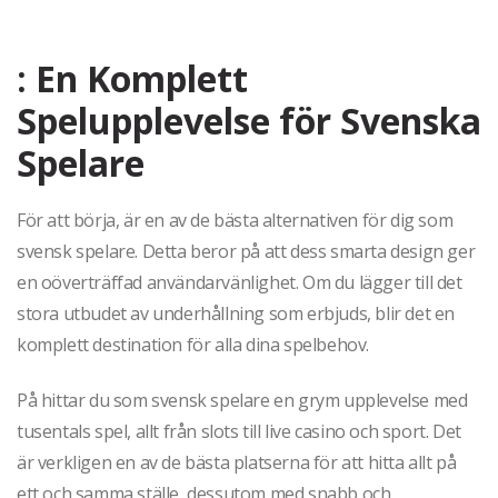
: En Komplett
Spelupplevelse för Svenska
Spelare
För att börja, är en av de bästa alternativen för dig som
svensk spelare. Detta beror på att dess smarta design ger
en oöverträffad användarvänlighet. Om du lägger till det
stora utbudet av underhållning som erbjuds, blir det en
komplett destination för alla dina spelbehov.
På hittar du som svensk spelare en grym upplevelse med
tusentals spel, allt från slots till live casino och sport. Det
är verkligen en av de bästa platserna för att hitta allt på
ett och samma ställe, dessutom med snabb och