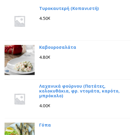
Τυροκαυτερή (Κοπανιστή)
4.50
€
Καβουροσαλάτα
4.80
€
Λαχανικά φούρνου (Πατάτες,
κολοκυθάκια, φρ. ντομάτα, καρότο,
μπρόκολο)
4.00
€
Γόπα