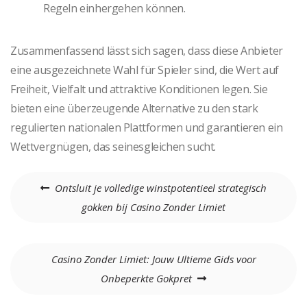
Regeln einhergehen können.
Zusammenfassend lässt sich sagen, dass diese Anbieter
eine ausgezeichnete Wahl für Spieler sind, die Wert auf
Freiheit, Vielfalt und attraktive Konditionen legen. Sie
bieten eine überzeugende Alternative zu den stark
regulierten nationalen Plattformen und garantieren ein
Wettvergnügen, das seinesgleichen sucht.
Πλοήγηση
Ontsluit je volledige winstpotentieel strategisch
άρθρων
gokken bij Casino Zonder Limiet
Casino Zonder Limiet: Jouw Ultieme Gids voor
Onbeperkte Gokpret