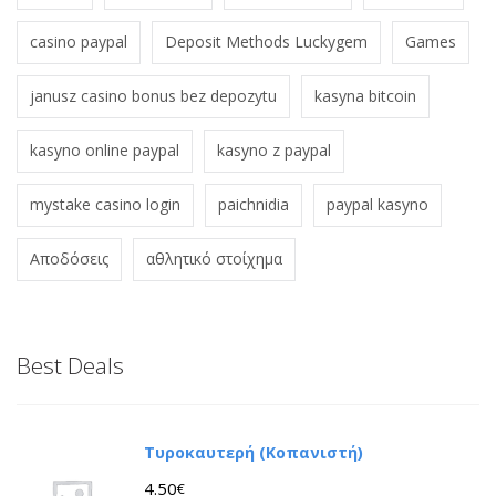
casino paypal
Deposit Methods Luckygem
Games
janusz casino bonus bez depozytu
kasyna bitcoin
kasyno online paypal
kasyno z paypal
mystake casino login
paichnidia
paypal kasyno
Αποδόσεις
αθλητικό στοίχημα
Best Deals
Τυροκαυτερή (Κοπανιστή)
4.50
€