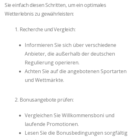
Sie einfach diesen Schritten, um ein optimales
Wetterlebnis zu gewährleisten:
Recherche und Vergleich:
Informieren Sie sich über verschiedene
Anbieter, die außerhalb der deutschen
Regulierung operieren.
Achten Sie auf die angebotenen Sportarten
und Wettmärkte.
Bonusangebote prüfen:
Vergleichen Sie Willkommensboni und
laufende Promotionen.
Lesen Sie die Bonusbedingungen sorgfältig