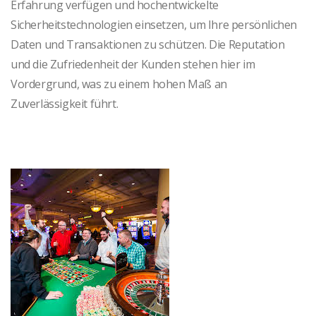
Erfahrung verfügen und hochentwickelte
Sicherheitstechnologien einsetzen, um Ihre persönlichen
Daten und Transaktionen zu schützen. Die Reputation
und die Zufriedenheit der Kunden stehen hier im
Vordergrund, was zu einem hohen Maß an
Zuverlässigkeit führt.