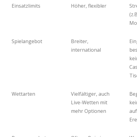
Einsatzlimits
Höher, flexibler
Str
(z.
Mo
Spielangebot
Breiter,
Ein
international
bes
kei
Cas
Tis
Wettarten
Vielfältiger, auch
Beg
Live-Wetten mit
kei
mehr Optionen
auf
Ere