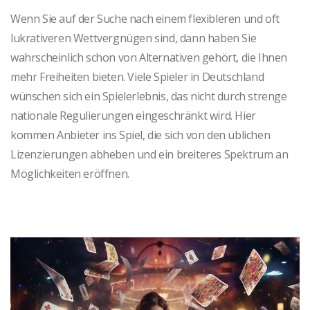
Wenn Sie auf der Suche nach einem flexibleren und oft
lukrativeren Wettvergnügen sind, dann haben Sie
wahrscheinlich schon von Alternativen gehört, die Ihnen
mehr Freiheiten bieten. Viele Spieler in Deutschland
wünschen sich ein Spielerlebnis, das nicht durch strenge
nationale Regulierungen eingeschränkt wird. Hier
kommen Anbieter ins Spiel, die sich von den üblichen
Lizenzierungen abheben und ein breiteres Spektrum an
Möglichkeiten eröffnen.