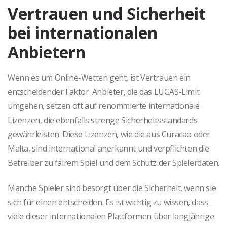
Vertrauen und Sicherheit
bei internationalen
Anbietern
Wenn es um Online-Wetten geht, ist Vertrauen ein
entscheidender Faktor. Anbieter, die das LUGAS-Limit
umgehen, setzen oft auf renommierte internationale
Lizenzen, die ebenfalls strenge Sicherheitsstandards
gewährleisten. Diese Lizenzen, wie die aus Curacao oder
Malta, sind international anerkannt und verpflichten die
Betreiber zu fairem Spiel und dem Schutz der Spielerdaten.
Manche Spieler sind besorgt über die Sicherheit, wenn sie
sich für einen entscheiden. Es ist wichtig zu wissen, dass
viele dieser internationalen Plattformen über langjährige