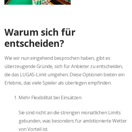
Warum sich für
entscheiden?
Wie wir nun eingehend besprochen haben, gibt es
überzeugende Gründe, sich für Anbieter zu entscheiden,
die das LUGAS-Limit umgehen. Diese Optionen bieten ein
Erlebnis, das viele Spieler als überlegen empfinden.
Mehr Flexibilität bei Einsätzen:
Sie sind nicht an die strengen monatlichen Limits
gebunden, was besonders für ambitionierte Wetter
von Vorteil ist.