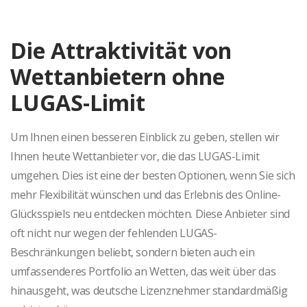
Die Attraktivität von
Wettanbietern ohne
LUGAS-Limit
Um Ihnen einen besseren Einblick zu geben, stellen wir
Ihnen heute Wettanbieter vor, die das LUGAS-Limit
umgehen. Dies ist eine der besten Optionen, wenn Sie sich
mehr Flexibilität wünschen und das Erlebnis des Online-
Glücksspiels neu entdecken möchten. Diese Anbieter sind
oft nicht nur wegen der fehlenden LUGAS-
Beschränkungen beliebt, sondern bieten auch ein
umfassenderes Portfolio an Wetten, das weit über das
hinausgeht, was deutsche Lizenznehmer standardmäßig