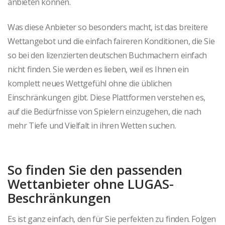
anbieten können.
Was diese Anbieter so besonders macht, ist das breitere
Wettangebot und die einfach faireren Konditionen, die Sie
so bei den lizenzierten deutschen Buchmachern einfach
nicht finden. Sie werden es lieben, weil es Ihnen ein
komplett neues Wettgefühl ohne die üblichen
Einschränkungen gibt. Diese Plattformen verstehen es,
auf die Bedürfnisse von Spielern einzugehen, die nach
mehr Tiefe und Vielfalt in ihren Wetten suchen.
So finden Sie den passenden
Wettanbieter ohne LUGAS-
Beschränkungen
Es ist ganz einfach, den für Sie perfekten zu finden. Folgen