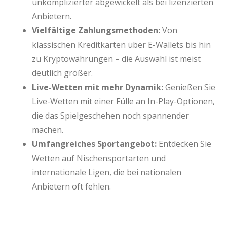
unkomplizierter abgewickelt als bei lizenzierten
Anbietern.
Vielfältige Zahlungsmethoden:
Von
klassischen Kreditkarten über E-Wallets bis hin
zu Kryptowährungen – die Auswahl ist meist
deutlich größer.
Live-Wetten mit mehr Dynamik:
Genießen Sie
Live-Wetten mit einer Fülle an In-Play-Optionen,
die das Spielgeschehen noch spannender
machen.
Umfangreiches Sportangebot:
Entdecken Sie
Wetten auf Nischensportarten und
internationale Ligen, die bei nationalen
Anbietern oft fehlen.