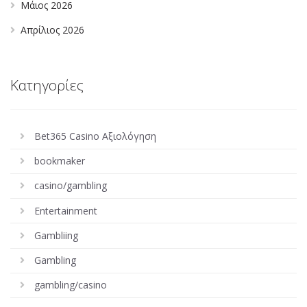
Μάιος 2026
Απρίλιος 2026
Kατηγορίες
Bet365 Casino Αξιολόγηση
bookmaker
casino/gambling
Entertainment
Gambliing
Gambling
gambling/casino