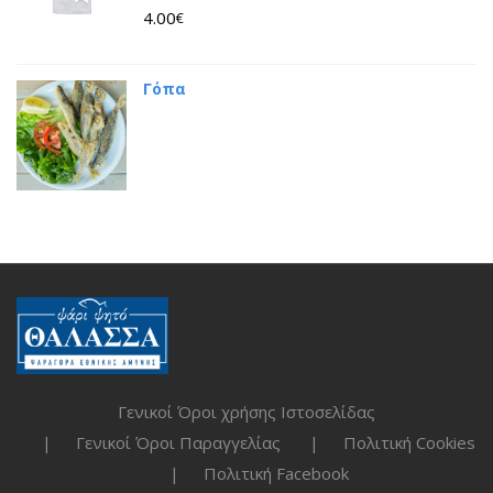
4.00
€
Γόπα
Γενικοί Όροι χρήσης Ιστοσελίδας
Γενικοί Όροι Παραγγελίας
Πολιτική Cookies
Πολιτική Facebook