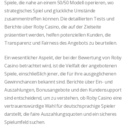
Spiele, die nahe an einem 50/50 Modell operieren, wo
strategisches Spiel und glückliche Umstände
zusammentreffen können. Die detaillierten Tests und
Berichte über Roby Casino, die auf der Zielseite
präsentiert werden, helfen potenziellen Kunden, die
Transparenz und Fairness des Angebots zu beurteilen.
Ein wesentlicher Aspekt, der bei der Bewertung von Roby
Casino betrachtet wird, ist die Vielfalt der angebotenen
Spiele, einschließlich jener, die für ihre ausgeglichenen
Gewinnchancen bekannt sind. Berichte über Ein- und
Auszahlungen, Bonusangebote und den Kundensupport
sind entscheidend, um zu verstehen, ob Roby Casino eine
vertrauenswürdige Wahl für deutschsprachige Spieler
darstellt, die faire Auszahlungsquoten und ein sicheres
Spielumfeld suchen.