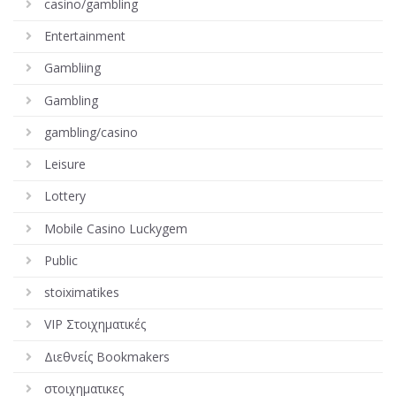
casino/gambling
Entertainment
Gambliing
Gambling
gambling/casino
Leisure
Lottery
Mobile Casino Luckygem
Public
stoiximatikes
VIP Στοιχηματικές
Διεθνείς Bookmakers
στοιχηματικες