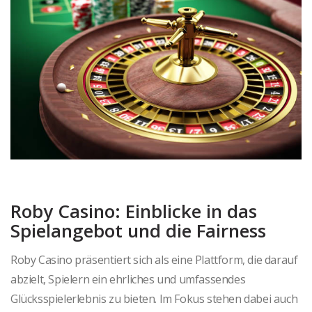
Roby Casino: Einblicke in das
Spielangebot und die Fairness
Roby Casino präsentiert sich als eine Plattform, die darauf
abzielt, Spielern ein ehrliches und umfassendes
Glücksspielerlebnis zu bieten. Im Fokus stehen dabei auch