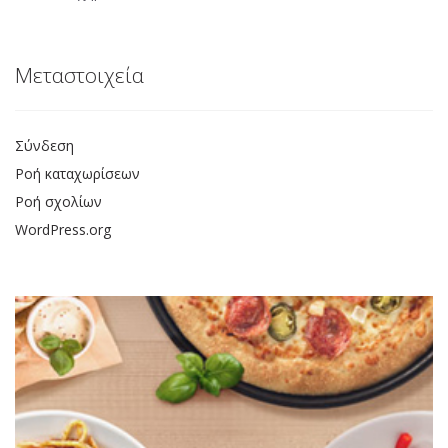
Μεταστοιχεία
Σύνδεση
Ροή καταχωρίσεων
Ροή σχολίων
WordPress.org