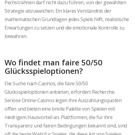
Pechsträhnen darf nicht dazu führen, von der gewählten
Strategie abzuweichen. Ein klares Verständnis der
mathematischen Grundlagen jedes Spiels hilft, realistische
Erwartungen zu setzen und die emotionale Kontrolle zu
bewahren.
Wo findet man faire 50/50
Glücksspieloptionen?
Die Suche nach Casinos, die faire 50/50
Glücksspieloptionen anbieten, erfordert Recherche.
Seriöse Online-Casinos legen ihre Auszahlungsquoten
offen und bieten eine breite Palette von Spielen mit
niedrigem Hausvorteil an. Plattformen, die für ihre
Transparenz und fairen Bedingungen bekannt sind, sind
oft die beste Wahl für Spieler, die diese Art von Spielen