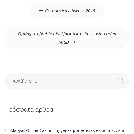
Πλοήγηση
Coronavirus disease 2019
άρθρων
Opdag profitable blackjack-tricks hos casino uden
MitID
Αναζήτηση
για:
Πρόσφατα άρθρα
Magyar Online Casino: ingyenes pörgetések és bónuszok a