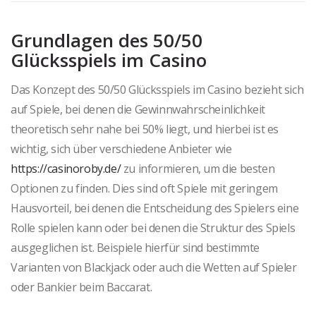
Grundlagen des 50/50
Glücksspiels im Casino
Das Konzept des 50/50 Glücksspiels im Casino bezieht sich
auf Spiele, bei denen die Gewinnwahrscheinlichkeit
theoretisch sehr nahe bei 50% liegt, und hierbei ist es
wichtig, sich über verschiedene Anbieter wie
https://casinoroby.de/
zu informieren, um die besten
Optionen zu finden. Dies sind oft Spiele mit geringem
Hausvorteil, bei denen die Entscheidung des Spielers eine
Rolle spielen kann oder bei denen die Struktur des Spiels
ausgeglichen ist. Beispiele hierfür sind bestimmte
Varianten von Blackjack oder auch die Wetten auf Spieler
oder Bankier beim Baccarat.