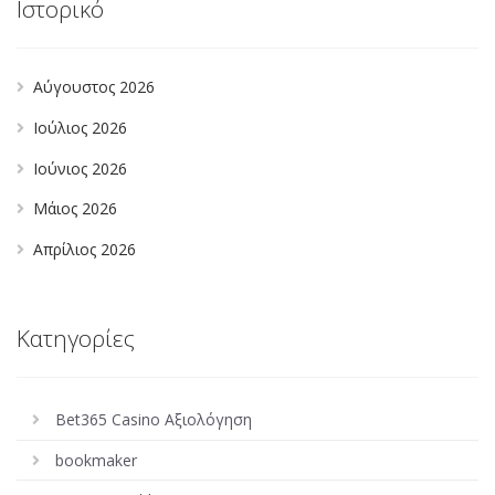
Ιστορικό
Αύγουστος 2026
Ιούλιος 2026
Ιούνιος 2026
Μάιος 2026
Απρίλιος 2026
Kατηγορίες
Bet365 Casino Αξιολόγηση
bookmaker