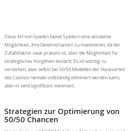
Diese Art von Spielen bietet Spielern eine attraktive
Möglichkeit, ihre Gewinnchancen zu maximieren, da der
Zufallsfaktor zwar präsent ist, aber die Möglichkeit für
strategisches Vorgehen besteht. Es ist wichtig zu
verstehen, dass selbst bei 50/50 Modellen der Hausvorteil
des Casinos niemals vollständig eliminiert werden kann,
aber er wird signifikant minimiert.
Strategien zur Optimierung von
50/50 Chancen