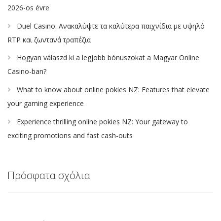
2026-os évre
Duel Casino: Ανακαλύψτε τα καλύτερα παιχνίδια με υψηλό
RTP και ζωντανά τραπέζια
Hogyan válaszd ki a legjobb bónuszokat a Magyar Online
Casino-ban?
What to know about online pokies NZ: Features that elevate
your gaming experience
Experience thrilling online pokies NZ: Your gateway to
exciting promotions and fast cash-outs
Πρόσφατα σχόλια