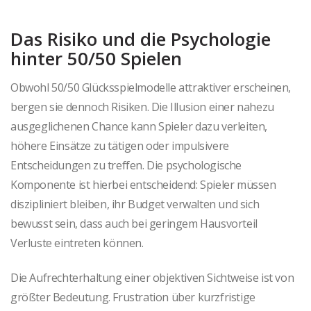
Das Risiko und die Psychologie
hinter 50/50 Spielen
Obwohl 50/50 Glücksspielmodelle attraktiver erscheinen,
bergen sie dennoch Risiken. Die Illusion einer nahezu
ausgeglichenen Chance kann Spieler dazu verleiten,
höhere Einsätze zu tätigen oder impulsivere
Entscheidungen zu treffen. Die psychologische
Komponente ist hierbei entscheidend: Spieler müssen
diszipliniert bleiben, ihr Budget verwalten und sich
bewusst sein, dass auch bei geringem Hausvorteil
Verluste eintreten können.
Die Aufrechterhaltung einer objektiven Sichtweise ist von
größter Bedeutung. Frustration über kurzfristige