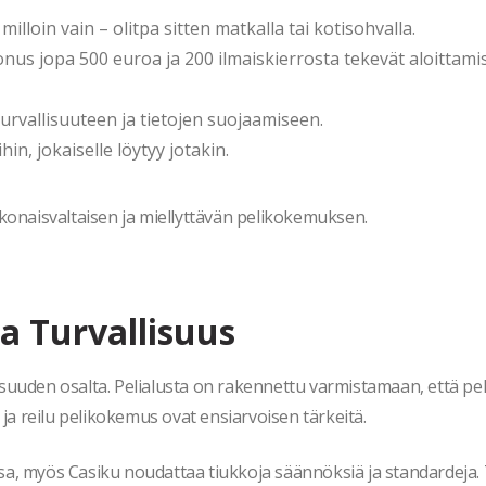
milloin vain – olitpa sitten matkalla tai kotisohvalla.
nus jopa 500 euroa ja 200 ilmaiskierrosta tekevät aloittami
urvallisuuteen ja tietojen suojaamiseen.
in, jokaiselle löytyy jotakin.
onaisvaltaisen ja miellyttävän pelikokemuksen.
a Turvallisuus
suuden osalta. Pelialusta on rakennettu varmistamaan, että pel
 ja reilu pelikokemus ovat ensiarvoisen tärkeitä.
ssa, myös Casiku noudattaa tiukkoja säännöksiä ja standardeja