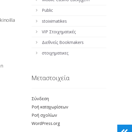
Public
kinoilla
stoiximatikes
VIP Στοιχηματικές
Διεθνείς Bookmakers
στοιχηματικες
än
Μεταστοιχεία
Σύνδεση
Ροή καταχωρίσεων
Ροή σχολίων
WordPress.org