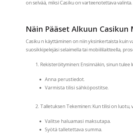
on selvää, miksi Casiku on varteenotettava valinta.
Näin Pääset Alkuun Casikun
Casiku n käyttäminen on niin yksinkertaista kuin 
suosikkipelejäsi selaimella tai mobiililaitteella, pro
Rekisteröityminen: Ensinnäkin, sinun tulee l
Anna perustiedot.
Varmista tilisi sähköpostitse.
Talletuksen Tekeminen: Kun tilisi on luotu, 
Valitse haluamasi maksutapa.
Syötä talletettava summa.