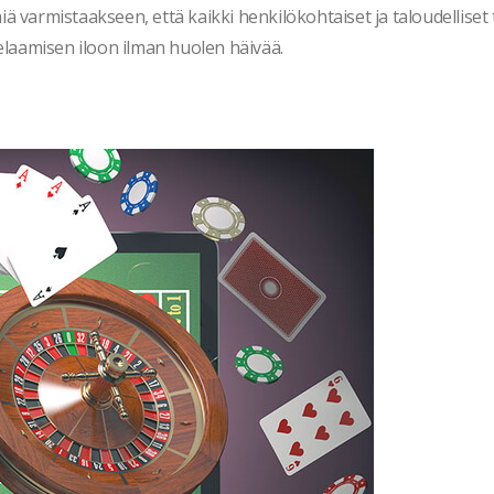
ä varmistaakseen, että kaikki henkilökohtaiset ja taloudelliset 
pelaamisen iloon ilman huolen häivää.