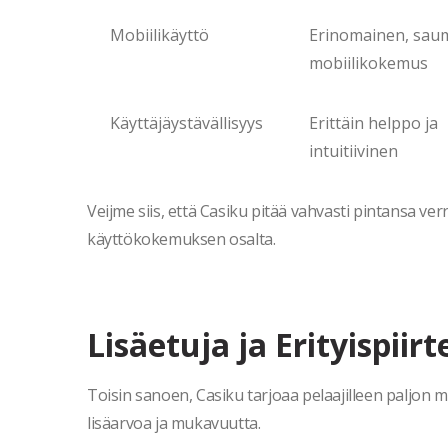
Mobiilikäyttö
Erinomainen, sau
mobiilikokemus
Käyttäjäystävällisyys
Erittäin helppo ja
intuitiivinen
Veijme siis, että Casiku pitää vahvasti pintansa verr
käyttökokemuksen osalta.
Lisäetuja ja Erityispiir
Toisin sanoen, Casiku tarjoaa pelaajilleen paljon
lisäarvoa ja mukavuutta.