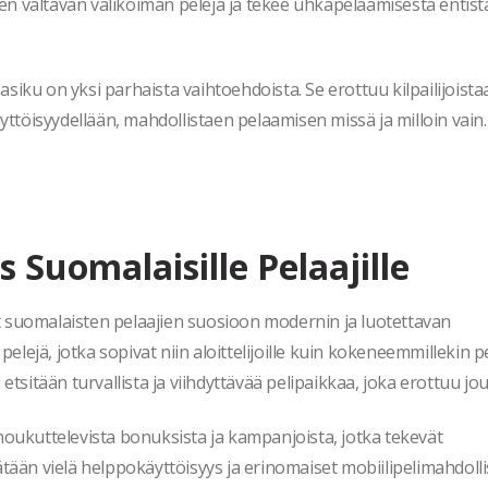
lleen valtavan valikoiman pelejä ja tekee uhkapelaamisesta entist
Casiku on yksi parhaista vaihtoehdoista. Se erottuu kilpailijoist
äyttöisyydellään, mahdollistaen pelaamisen missä ja milloin vain.
 Suomalaisille Pelaajille
t suomalaisten pelaajien suosioon modernin ja luotettavan
elejä, jotka sopivat niin aloittelijoille kuin kokeneemmillekin pel
etsitään turvallista ja viihdyttävää pelipaikkaa, joka erottuu jo
houkuttelevista bonuksista ja kampanjoista, jotka tekevät
ätään vielä helppokäyttöisyys ja erinomaiset mobiilipelimahdoll