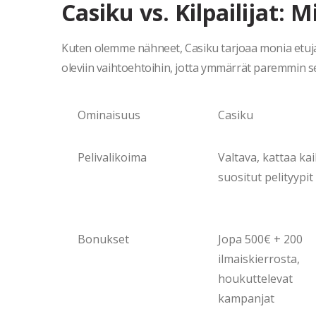
Casiku vs. Kilpailijat: 
Kuten olemme nähneet, Casiku tarjoaa monia etuja su
oleviin vaihtoehtoihin, jotta ymmärrät paremmin 
Ominaisuus
Casiku
Pelivalikoima
Valtava, kattaa kai
suositut pelityypit
Bonukset
Jopa 500€ + 200
ilmaiskierrosta,
houkuttelevat
kampanjat