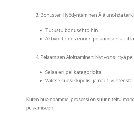
Bonusten Hyödyntäminen: Älä unohda tarkist
Tutustu bonusehtoihin.
Aktivoi bonus ennen pelaamisen aloitta
Pelaamisen Aloittaminen: Nyt voit siirtyä pel
Selaa eri pelikategorioita.
Valitse suosikkipelisi ja nauti viihteestä.
Kuten huomaamme, prosessi on suunniteltu mahdolli
pelaamiseen.