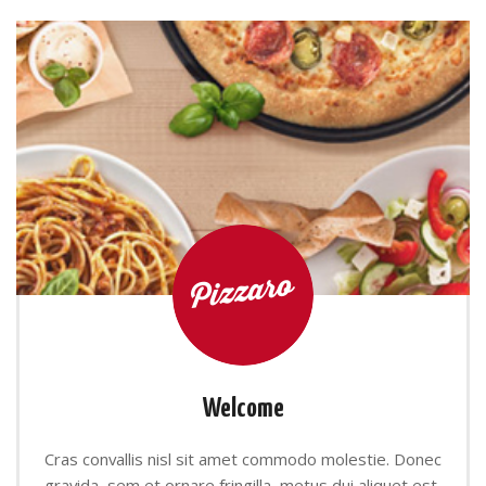
Welcome
Cras convallis nisl sit amet commodo molestie. Donec
gravida, sem et ornare fringilla, metus dui aliquet est,