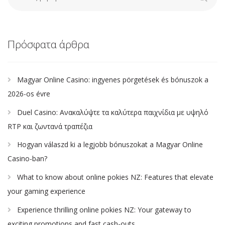
για:
Πρόσφατα άρθρα
Magyar Online Casino: ingyenes pörgetések és bónuszok a
2026-os évre
Duel Casino: Ανακαλύψτε τα καλύτερα παιχνίδια με υψηλό
RTP και ζωντανά τραπέζια
Hogyan válaszd ki a legjobb bónuszokat a Magyar Online
Casino-ban?
What to know about online pokies NZ: Features that elevate
your gaming experience
Experience thrilling online pokies NZ: Your gateway to
exciting promotions and fast cash-outs