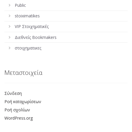
Public
stoiximatikes
VIP Στοιχηματικές
Διεθνείς Bookmakers
στοιχηματικες
Μεταστοιχεία
Σύνδεση
Ροή καταχωρίσεων
Ροή σχολίων
WordPress.org