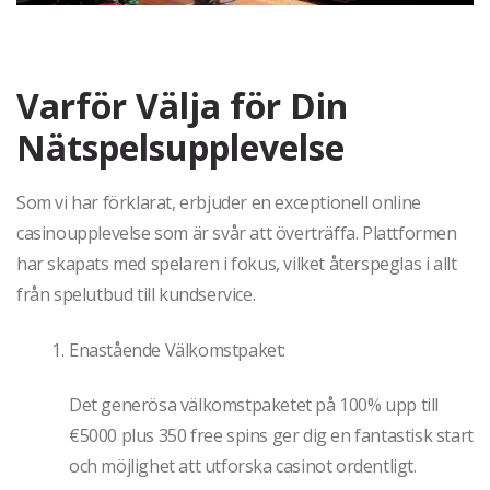
Varför Välja för Din
Nätspelsupplevelse
Som vi har förklarat, erbjuder en exceptionell online
casinoupplevelse som är svår att överträffa. Plattformen
har skapats med spelaren i fokus, vilket återspeglas i allt
från spelutbud till kundservice.
Enastående Välkomstpaket:
Det generösa välkomstpaketet på 100% upp till
€5000 plus 350 free spins ger dig en fantastisk start
och möjlighet att utforska casinot ordentligt.