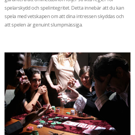
spelarskydd och spelintegritet. Detta innebär att du kan
spela med vetskapen om att dina intressen skyddas och
att spelen är genuint slumpmässiga.