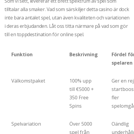
Som vi sett, levererar ett brett spektrum av spel som
tilltalar alla smaker. Vad som särskiljer detta casino är dock
inte bara antalet spel, utan även kvaliteten och variationen
i deras erbjudanden. Låt oss titta närmare på vad som gör
till en toppdestination för online spel.
Funktion
Beskrivning
Fördel fö
spelaren
Välkomstpaket
100% upp
Ger en rej
till €5000 +
startboos
350 Free
fler
Spins
spelomgå
Spelvariation
Över 5000
Oändlig
spel från
underhåll