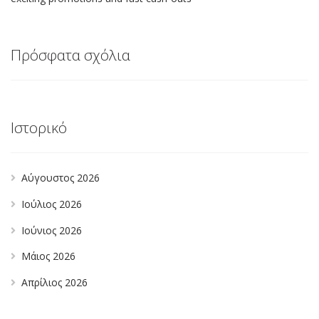
Πρόσφατα σχόλια
Ιστορικό
Αύγουστος 2026
Ιούλιος 2026
Ιούνιος 2026
Μάιος 2026
Απρίλιος 2026