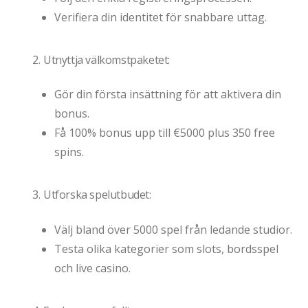
Verifiera din identitet för snabbare uttag.
Utnyttja välkomstpaketet:
Gör din första insättning för att aktivera din
bonus.
Få 100% bonus upp till €5000 plus 350 free
spins.
Utforska spelutbudet:
Välj bland över 5000 spel från ledande studior.
Testa olika kategorier som slots, bordsspel
och live casino.