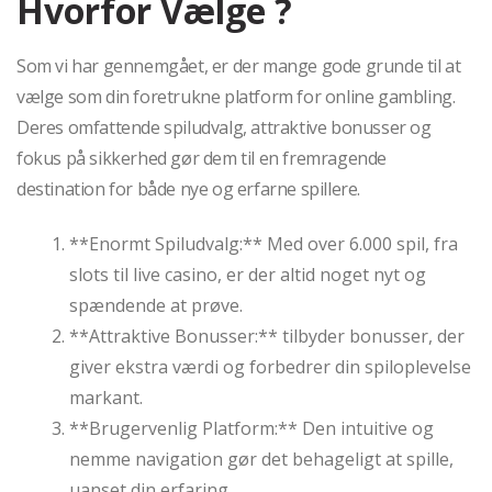
Hvorfor Vælge ?
Som vi har gennemgået, er der mange gode grunde til at
vælge som din foretrukne platform for online gambling.
Deres omfattende spiludvalg, attraktive bonusser og
fokus på sikkerhed gør dem til en fremragende
destination for både nye og erfarne spillere.
**Enormt Spiludvalg:** Med over 6.000 spil, fra
slots til live casino, er der altid noget nyt og
spændende at prøve.
**Attraktive Bonusser:** tilbyder bonusser, der
giver ekstra værdi og forbedrer din spiloplevelse
markant.
**Brugervenlig Platform:** Den intuitive og
nemme navigation gør det behageligt at spille,
uanset din erfaring.