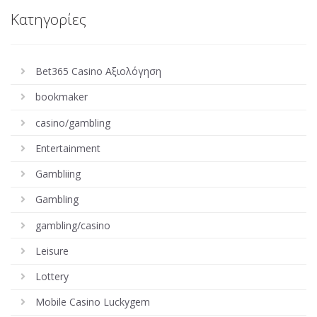
Kατηγορίες
Bet365 Casino Αξιολόγηση
bookmaker
casino/gambling
Entertainment
Gambliing
Gambling
gambling/casino
Leisure
Lottery
Mobile Casino Luckygem