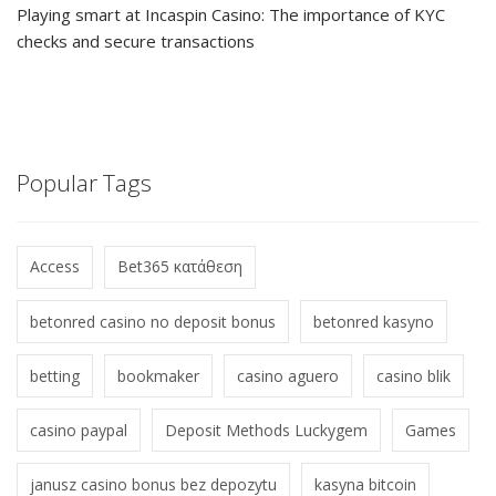
Playing smart at Incaspin Casino: The importance of KYC
checks and secure transactions
Popular Tags
Access
Bet365 κατάθεση
betonred casino no deposit bonus
betonred kasyno
betting
bookmaker
casino aguero
casino blik
casino paypal
Deposit Methods Luckygem
Games
janusz casino bonus bez depozytu
kasyna bitcoin