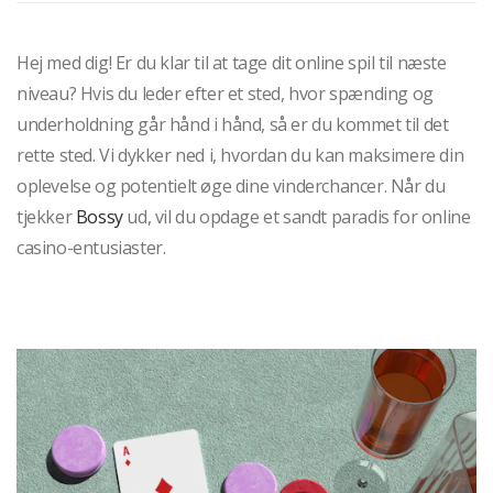
Hej med dig! Er du klar til at tage dit online spil til næste
niveau? Hvis du leder efter et sted, hvor spænding og
underholdning går hånd i hånd, så er du kommet til det
rette sted. Vi dykker ned i, hvordan du kan maksimere din
oplevelse og potentielt øge dine vinderchancer. Når du
tjekker
Bossy
ud, vil du opdage et sandt paradis for online
casino-entusiaster.