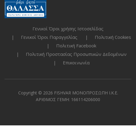
Γενικοί Όροι χρήσης Ιστοσελίδας
Γενικοί Όροι Παραγγελίας
Πολιτική Cookies
Πολιτική Facebook
Πολιτική Προστασίας Προσωπικών Δεδομένων
Επικοινωνία
Copyright © 2026 FISHVAR ΜΟΝΟΠΡΟΣΩΠΗ Ι.Κ.Ε.
ΑΡΙΘΜΟΣ ΓΕΜΗ: 166114206000