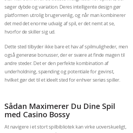
søger dybde og variation. Deres intelligente design gør
platformen utrolig brugervenlig, og når man kombinerer
det med det enorme udvalg af spil, er det nemt at se,
hvorfor de skiller sig ud.
Dette sted tilbyder ikke bare et hav af spilmuligheder, men
også generøse bonusser, der er svære at finde magen til
andre steder. Det er den perfekte kombination af
underholdning, spænding og potentiale for gevinst,
hvilket gør det til et ideelt sted for enhver seriøs spiller.
Sådan Maximerer Du Dine Spil
med Casino Bossy
At navigere i et stort spilbibliotek kan virke uoverskueligt,