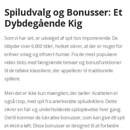
Spiludvalg og Bonusser: Et
Dybdegående Kig
Som vi har set, er udvalget af spil hos imponerende. De
tilbyder over 6.000 titler, hvilket sikrer, at der er noget for
enhver smag og ethvert humør. Fra de mest populære
video slots med fængslende temaer og bonusfunktioner
til de tidløse klassikere, der appellerer til traditionelle
spillere.
Men det er ikke kun mængden, der tæller. Kvaliteten er
også i top, med spil fra anerkendte spiludviklere. Dette
sikrer en fair og underholdende spiloplevelse hver gang.
Dertil kommer de lukrative bonusser, som kan give dit spil
et ekstra løft. Disse bonusser er designet til at forbedre