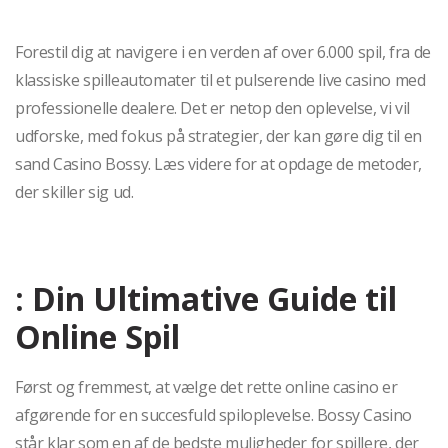
Forestil dig at navigere i en verden af over 6.000 spil, fra de
klassiske spilleautomater til et pulserende live casino med
professionelle dealere. Det er netop den oplevelse, vi vil
udforske, med fokus på strategier, der kan gøre dig til en
sand Casino Bossy. Læs videre for at opdage de metoder,
der skiller sig ud.
: Din Ultimative Guide til
Online Spil
Først og fremmest, at vælge det rette online casino er
afgørende for en succesfuld spiloplevelse. Bossy Casino
står klar som en af de bedste muligheder for spillere, der