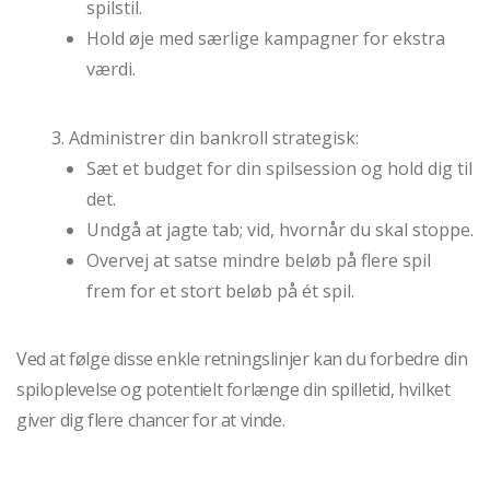
spilstil.
Hold øje med særlige kampagner for ekstra
værdi.
Administrer din bankroll strategisk:
Sæt et budget for din spilsession og hold dig til
det.
Undgå at jagte tab; vid, hvornår du skal stoppe.
Overvej at satse mindre beløb på flere spil
frem for et stort beløb på ét spil.
Ved at følge disse enkle retningslinjer kan du forbedre din
spiloplevelse og potentielt forlænge din spilletid, hvilket
giver dig flere chancer for at vinde.