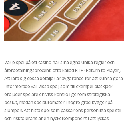
Varje spel på ett casino har sina egna unika regler och
återbetalningsprocent, ofta kallad RTP (Return to Player).
Att lära sig dessa detaljer är avgörande för att kunna göra
informerade val. Vissa spel, som till exempel blackjack,
erbjuder spelare en viss kontroll genom strategiska
beslut, medan spelautomater i högre grad bygger på
slumpen. Att hitta spel som passar ens personliga spelstil
och risktolerans är en nyckelkomponent i att lyckas.