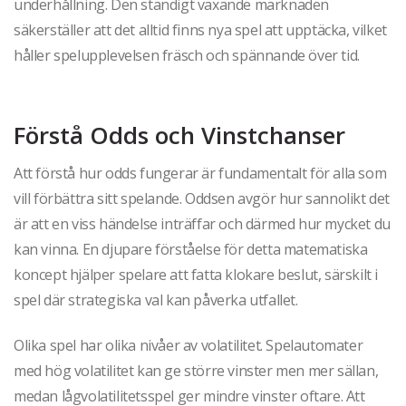
underhållning. Den ständigt växande marknaden
säkerställer att det alltid finns nya spel att upptäcka, vilket
håller spelupplevelsen fräsch och spännande över tid.
Förstå Odds och Vinstchanser
Att förstå hur odds fungerar är fundamentalt för alla som
vill förbättra sitt spelande. Oddsen avgör hur sannolikt det
är att en viss händelse inträffar och därmed hur mycket du
kan vinna. En djupare förståelse för detta matematiska
koncept hjälper spelare att fatta klokare beslut, särskilt i
spel där strategiska val kan påverka utfallet.
Olika spel har olika nivåer av volatilitet. Spelautomater
med hög volatilitet kan ge större vinster men mer sällan,
medan lågvolatilitetsspel ger mindre vinster oftare. Att