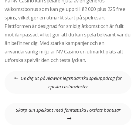
På NV Casino kan spelare njuta av en generös
välkomstbonus som kan ge upp till €2 000 plus 225 free
spins, vilket ger en utmärkt start på spelresan.
Plattformen är designad för smidig åtkomst och är fullt
mobilanpassad, vilket gör att du kan spela bekvämt var du
än befinner dig. Med starka kampanjer och en
användarvänlig miljö är NV Casino en utmärkt plats att
utforska spelvärlden och testa lyckan.
Πλοήγηση
Ge dig ut på Alawins legendariska speluppdrag för
άρθρων
episka casinovinster
Skärp din spelkant med fantastiska Foxslots bonusar