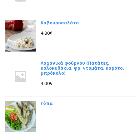
Καβουροσαλάτα
4.80
€
Λαχανικά φούρνου (Πατάτες,
κολοκυθάκια, φρ. ντομάτα, καρότο,
μπρόκολο)
4.00
€
Γόπα