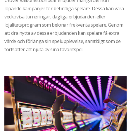
Utöver välkomstbonusar erbjuder många casinon
löpande kampanjer för befintliga spelare. Dessa kan vara
veckovisa turneringar, dagliga erbjudanden eller
lojalitetsprogram som belönar frekventa spelare. Genom
att dra nytta av dessa erbjudanden kan spelare få extra
värde och förlänga sin spelupplevelse, samtidigt som de
fortsätter att njuta av sina favoritspel.