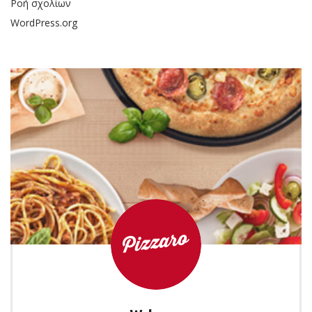
Ροή σχολίων
WordPress.org