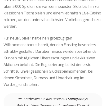
über 5.000 Spielen, die von den neuesten Slots bis hin zu
klassischen Tischspielen und einem lebhaften Live-Casino
reichen, um den unterschiedlichsten Vorlieben gerecht zu
werden.
Für neue Spieler hält einen großzügigen
Willkommensbonus bereit, der den Einstieg besonders
attraktiv gestaltet. Darüber hinaus werden bestehende
Kunden mit täglichen Überraschungen und exklusiven
Aktionen belohnt. Die Registrierung bei ist der erste
Schritt zu unvergesslichen Glücksspielmomenten, bei
denen Sicherheit, Fairness und Unterhaltung im
Vordergrund stehen.
Πλοήγηση
Entdecken Sie das Beste aus Spingrannys
άρθρων
Glücksspielwettbewerb und gewinnen Sie groß