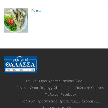
Γόπα
Γενικοί Όροι χρήσης Ιστοσελίδας
Γενικοί Όροι Παραγγελίας
Πολιτική Cookies
Πολιτική Facebook
Πολιτική Προστασίας Προσωπικών Δεδομένων
Επικοινωνία