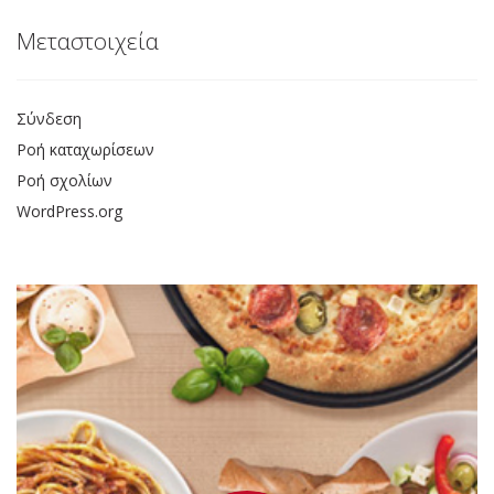
Μεταστοιχεία
Σύνδεση
Ροή καταχωρίσεων
Ροή σχολίων
WordPress.org