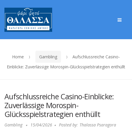
Men
Skip
Skip
to
to
navigation
content
Home
Gambling
Aufschlussreiche Casino-
Einblicke: Zuverlässige Morospin-Glücksspielstrategien enthüllt
Aufschlussreiche Casino-Einblicke:
Zuverlässige Morospin-
Glücksspielstrategien enthüllt
Gambling
15/04/2026
Posted by:
Thalassa Psaragora