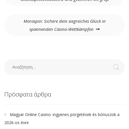
Morospin: Sichere dein siegreiches Glück in
spannenden Casino-Wettkämpfen
Αναζήτηση
για:
Πρόσφατα άρθρα
Magyar Online Casino: ingyenes pörgetések és bónuszok a
2026-os évre