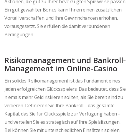
Aktionen, die gut zu Ihrer bevorzugten Spielweise passen.
Ein gut gewählter Bonus kann Ihnen einen zusätzlichen
Vorteil verschaffen und Ihre Gewinnchancen erhöhen,
vorausgesetzt, Sie erfüllen die damit verbundenen
Bedingungen.
Risikomanagement und Bankroll-
Management im Online-Casino
Ein solides Risikomanagement ist das Fundament eines
jeden erfolgreichen Glücksspielers. Das bedeutet, dass Sie
niemals mehr Geld riskieren sollten, als Sie bereit sind zu
verlieren. Definieren Sie Ihre Bankroll – das gesamte
Kapital, das Sie für Glücksspiele zur Verfügung haben –
und verteilen Sie es strategisch auf Ihre Spielsitzungen.
Bei können Sie mit unterschiedlichen Einsätzen spielen,